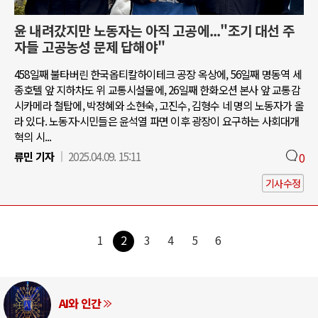
윤 내려갔지만 노동자는 아직 고공에..."조기 대선 주
자들 고공농성 문제 답해야"
458일째 불타버린 한국옵티칼하이테크 공장 옥상에, 56일째 명동역 세
종호텔 앞 지하차도 위 교통시설물에, 26일째 한화오션 본사 앞 교통감
시카메라 철탑에, 박정혜와 소현숙, 고진수, 김형수 네 명의 노동자가 올
라 있다. 노동자·시민들은 윤석열 파면 이후 광장이 요구하는 사회대개
혁의 시...
류민 기자
2025.04.09. 15:11
0
기사수정
1
2
3
4
5
6
러시아-우크라이나 전쟁