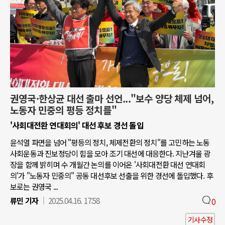
권영국·한상균 대선 출마 선언..."보수 양당 체제 넘어,
노동자 민중의 평등 정치를"
'사회대전환 연대회의' 대선 후보 경선 돌입
윤석열 파면을 넘어 "평등의 정치, 체제전환의 정치"를 고민하는 노동
사회운동과 진보정당이 힘을 모아 조기 대선에 대응한다. 지난겨울 광
장을 함께 밝히며 수 개월간 논의를 이어온 '사회대전환 대선 연대회
의'가 "노동자 민중의" 공동 대선후보 선출을 위한 경선에 돌입했다. 후
보로는 권영국 ...
류민 기자
2025.04.16. 17:58
0
기사수정