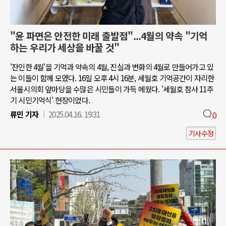
"윤 파면은 안전한 미래 출발점"...4월의 약속 "기억
하는 우리가 세상을 바꿀 것"
'잔인한 4월'을 기억과 약속의 4월, 진실과 변화의 4월로 만들어가고 있
는 이들이 함께 모였다. 16일 오후 4시 16분, 세월호 기억공간이 자리한
서울시의회 앞마당을 수많은 시민들이 가득 메웠다. '세월호 참사 11주
기 시민기억식' 현장이었다.
류민 기자
2025.04.16. 19:31
0
기사수정