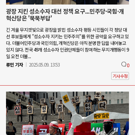
광장 지킨 성소수자 대선 정책 요구...민주당·국힘·개
혁신당은 '묵묵부답'
긴 겨울 무지갯빛으로 광장을 밝힌 성소수자 평등 시민들이 각 정당 대
선 후보들에게 "성소수자 지키는 민주주의"를 위한 공약을 요구하고 있
다. 더불어민주당과 국민의힘, 개혁신당은 아직 분명한 답을 내어놓고
있지 않다. 전국 49개 성소수자 인권단체들이 참여하는 무지개행동이 9
일 오전 더불...
류민 기자
2025.05.09. 13:53
0
기사수정