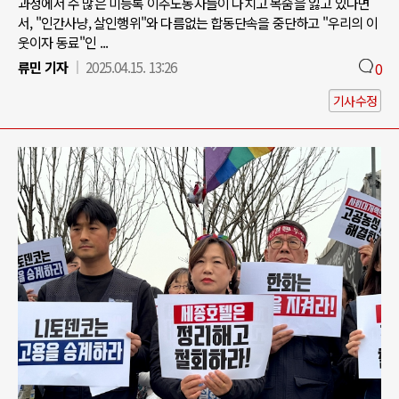
과정에서 수 많은 미등록 이주노동자들이 다치고 목숨을 잃고 있다면
서, "인간사냥, 살인행위"와 다름없는 합동단속을 중단하고 "우리의 이
웃이자 동료"인 ...
류민 기자
2025.04.15. 13:26
0
기사수정