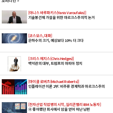
오피니언
[야니스 바루파키스(Yanis Varoufakis)]
기술봉건제 가설을 위한 마르크스주의적 논거
[코스모스, 대화]
은하수의 크기, 예상보다 10% 더 크다
[크리스 헤지스(Chris Hedges)]
백악관의 대부, 트럼프의 마피아 정치
[마이클 로버츠(Michael Roberts)]
인플레이션 이론 2부: 비주류 경제학과 마르크스주의
[전자산업 직업병의 시작, 실리콘밸리 IBM 노동자]
④ 좋아했던 회사에서 암을 얻어 떠난 남편