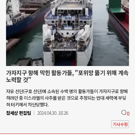
가자지구 항해 막힌 활동가들, "포위망 뚫기 위해 계속
노력할 것"
자유 선단(구호 선단)에 소속된 수백 명의 활동가들이 가자지구로 항해
하려던 중 이스라엘의 사주를 받은 것으로 추정되는 반대 세력에 부딪
혀 터키에서 차단당했다.
참세상 편집팀
2024.04.30. 18:26
0
기사수정