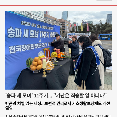
'송파 세 모녀' 11주기... "가난은 죄송할 일 아니다"
빈곤과 차별 없는 세상...보편적 권리로서 기초생활보장제도 개선
절실
서울 송파구 반지하 방에서 살아가던 세 모녀가 세상을 떠난 지 11년이