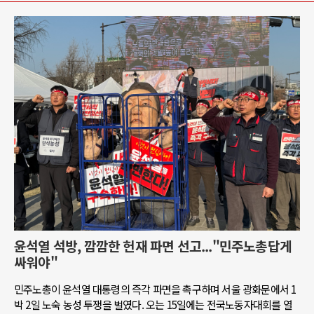
윤석열 석방, 깜깜한 헌재 파면 선고..."민주노총답게
싸워야"
민주노총이 윤석열 대통령의 즉각 파면을 촉구하며 서울 광화문에서 1
박 2일 노숙 농성 투쟁을 벌였다. 오는 15일에는 전국노동자대회를 열