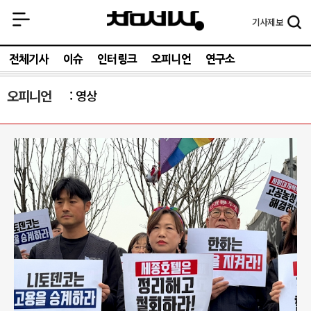
기사
제보
전체기사
이슈
인터링크
오피니언
연구소
오피니언
영상