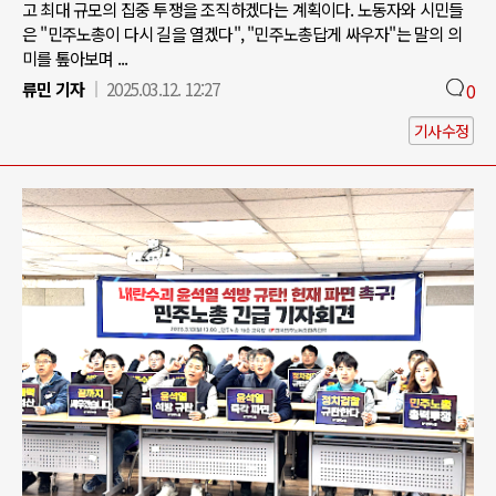
고 최대 규모의 집중 투쟁을 조직하겠다는 계획이다. 노동자와 시민들
은 "민주노총이 다시 길을 열겠다", "민주노총답게 싸우자"는 말의 의
미를 톺아보며 ...
류민 기자
2025.03.12. 12:27
0
기사수정