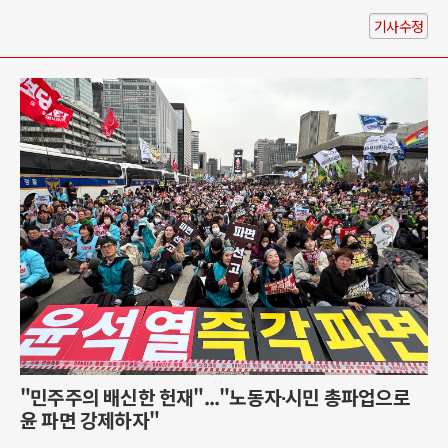
기사수정
"민주주의 배신한 헌재"..."노동자∙시민 총파업으로
윤 파면 강제하자"