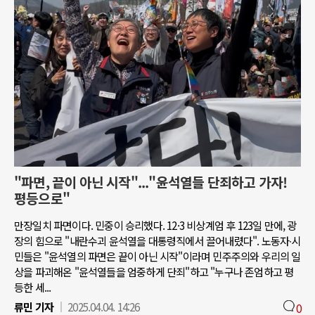
"파면, 끝이 아닌 시작"..."윤석열들 단죄하고 가자!
평등으로"
만장일치 파면이다. 민중이 승리했다. 12·3 비상계엄 후 123일 만에, 광
장의 힘으로 "내란수괴 윤석열을 대통령직에서 끌어내렸다". 노동자∙시
민들은 "윤석열의 파면은 끝이 아닌 시작"이라며 민주주의와 우리의 일
상을 파괴해온 "윤석열들을 엄중하게 단죄"하고 "누구나 존엄하고 평
등한 세...
류민 기자
2025.04.04. 14:26
0