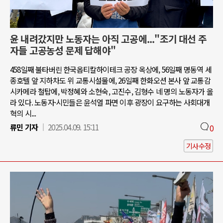
윤 내려갔지만 노동자는 아직 고공에..."조기 대선 주
자들 고공농성 문제 답해야"
458일째 불타버린 한국옵티칼하이테크 공장 옥상에, 56일째 명동역 세
종호텔 앞 지하차도 위 교통시설물에, 26일째 한화오션 본사 앞 교통감
시카메라 철탑에, 박정혜와 소현숙, 고진수, 김형수 네 명의 노동자가 올
라 있다. 노동자·시민들은 윤석열 파면 이후 광장이 요구하는 사회대개
혁의 시...
류민 기자
2025.04.09. 15:11
0
기사수정