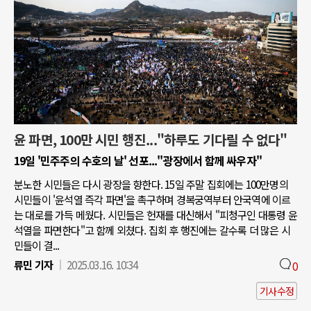
윤 파면, 100만 시민 행진..."하루도 기다릴 수 없다"
19일 '민주주의 수호의 날' 선포..."광장에서 함께 싸우자"
분노한 시민들은 다시 광장을 향한다. 15일 주말 집회에는 100만명의
시민들이 '윤석열 즉각 파면'을 촉구하며 경복궁역부터 안국역에 이르
는 대로를 가득 메웠다. 시민들은 헌재를 대신해서 "피청구인 대통령 윤
석열을 파면한다"고 함께 외쳤다. 집회 후 행진에는 갈수록 더 많은 시
민들이 결...
류민 기자
2025.03.16. 10:34
0
기사수정