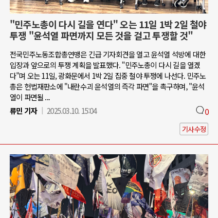
"민주노총이 다시 길을 연다" 오는 11일 1박 2일 철야
투쟁 "윤석열 파면까지 모든 것을 걸고 투쟁할 것"
전국민주노동조합총연맹은 긴급 기자회견을 열고 윤석열 석방에 대한
입장과 앞으로의 투쟁 계획을 발표했다. "민주노총이 다시 길을 열겠
다"며 오는 11일, 광화문에서 1박 2일 집중 철야 투쟁에 나선다. 민주노
총은 헌법재판소에 "내란수괴 윤석열의 즉각 파면"을 촉구하며, "윤석
열이 파면될 ...
류민 기자
2025.03.10. 15:04
0
기사수정