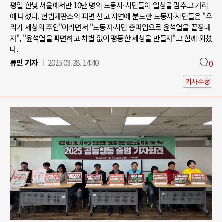
평일 한낮 서울에서만 10만 명의 노동자∙시민들이 일상을 멈추고 거리
에 나섰다. 헌법재판소의 파면 선고 지연에 분노한 노동자∙시민들은 "우
리가 세상의 주인"이라면서 "노동자∙시민 총파업으로 윤석열을 끝장내
자", "윤석열을 파면하고 차별 없이 평등한 세상을 만들자"고 함께 외쳤
다.
류민 기자
2025.03.28. 14:40
0
기사수정