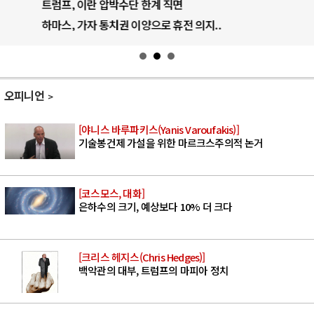
트럼프, 이란 압박수단 한계 직면
하마스, 가자 통치권 이양으로 휴전 의지..
오피니언
[야니스 바루파키스(Yanis Varoufakis)]
기술봉건제 가설을 위한 마르크스주의적 논거
[코스모스, 대화]
은하수의 크기, 예상보다 10% 더 크다
[크리스 헤지스(Chris Hedges)]
백악관의 대부, 트럼프의 마피아 정치