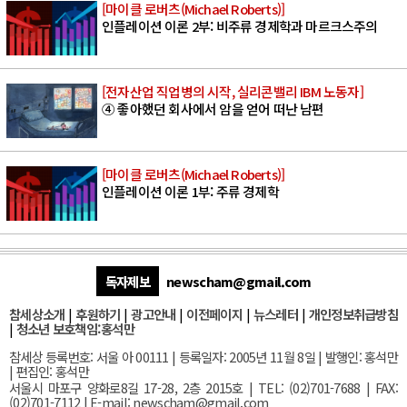
[마이클 로버츠(Michael Roberts)]
인플레이션 이론 2부: 비주류 경제학과 마르크스주의
[전자산업 직업병의 시작, 실리콘밸리 IBM 노동자]
④ 좋아했던 회사에서 암을 얻어 떠난 남편
[마이클 로버츠(Michael Roberts)]
인플레이션 이론 1부: 주류 경제학
독자제보
newscham@gmail.com
참세상소개
|
후원하기
|
광고안내
|
이전페이지
|
뉴스레터
|
개인정보취급방침
|
청소년 보호책임:홍석만
참세상 등록번호: 서울 아 00111 | 등록일자: 2005년 11월 8일 | 발행인: 홍석만
| 편집인: 홍석만
서울
시 마포구 양화로8길 17-28, 2층 2015호
| TEL: (02)701-7688 | FAX:
(02)701-7112 |
E-mail:
newscham@gmail.com