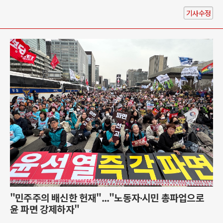
기사수정
"민주주의 배신한 헌재"..."노동자∙시민 총파업으로
윤 파면 강제하자"