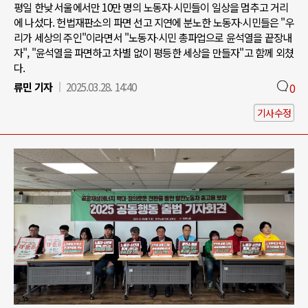
평일 한낮 서울에서만 10만 명의 노동자∙시민들이 일상을 멈추고 거리
에 나섰다. 헌법재판소의 파면 선고 지연에 분노한 노동자∙시민들은 "우
리가 세상의 주인"이라면서 "노동자∙시민 총파업으로 윤석열을 끝장내
자", "윤석열을 파면하고 차별 없이 평등한 세상을 만들자"고 함께 외쳤
다.
류민 기자
2025.03.28. 14:40
0
기사수정