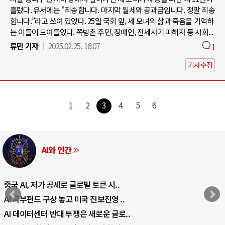
흘렀다. 유서에는 "죄송합니다. 마지막 월세와 공과금입니다. 정말 죄송
합니다.”라고 쓰여 있었다. 25일 국회 앞, 세 모녀의 삶과 죽음을 기억하
는 이들이 모여들었다. 쪽방촌 주민, 장애인, 전세사기 피해자 등 사회...
류민 기자
2025.02.25. 16:07
1
기사수정
1
2
3
4
5
6
AI와 인간
중국 AI, 저가 공세로 글로벌 토큰 시..
AI 국부펀드 구상 놓고 미국 진보진영 ..
AI 데이터센터 반대 투쟁은 새로운 글로..