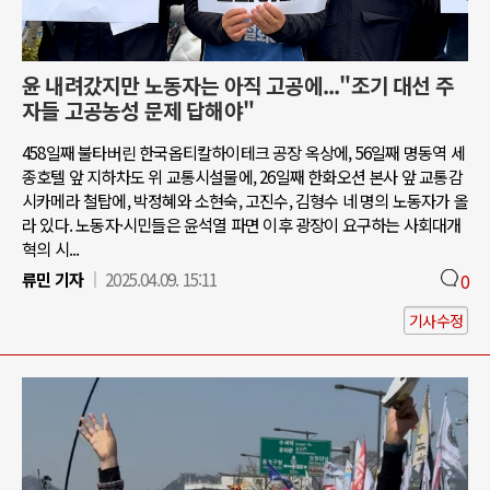
윤 내려갔지만 노동자는 아직 고공에..."조기 대선 주
자들 고공농성 문제 답해야"
458일째 불타버린 한국옵티칼하이테크 공장 옥상에, 56일째 명동역 세
종호텔 앞 지하차도 위 교통시설물에, 26일째 한화오션 본사 앞 교통감
시카메라 철탑에, 박정혜와 소현숙, 고진수, 김형수 네 명의 노동자가 올
라 있다. 노동자·시민들은 윤석열 파면 이후 광장이 요구하는 사회대개
혁의 시...
류민 기자
2025.04.09. 15:11
0
기사수정