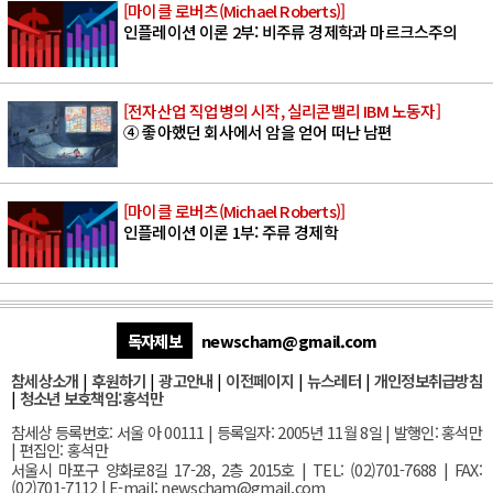
[마이클 로버츠(Michael Roberts)]
인플레이션 이론 2부: 비주류 경제학과 마르크스주의
[전자산업 직업병의 시작, 실리콘밸리 IBM 노동자]
④ 좋아했던 회사에서 암을 얻어 떠난 남편
[마이클 로버츠(Michael Roberts)]
인플레이션 이론 1부: 주류 경제학
독자제보
newscham@gmail.com
참세상소개
|
후원하기
|
광고안내
|
이전페이지
|
뉴스레터
|
개인정보취급방침
|
청소년 보호책임:홍석만
참세상 등록번호: 서울 아 00111 | 등록일자: 2005년 11월 8일 | 발행인: 홍석만
| 편집인: 홍석만
서울
시 마포구 양화로8길 17-28, 2층 2015호
| TEL: (02)701-7688 | FAX:
(02)701-7112 |
E-mail:
newscham@gmail.com