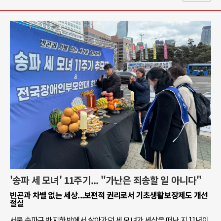
'송파 세 모녀' 11주기... "가난은 죄송할 일 아니다"
빈곤과 차별 없는 세상...보편적 권리로서 기초생활보장제도 개선
절실
서울 송파구 반지하 방에서 살아가던 세 모녀가 세상을 떠난 지 11년이