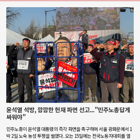
윤석열 석방, 깜깜한 헌재 파면 선고..."민주노총답게
싸워야"
민주노총이 윤석열 대통령의 즉각 파면을 촉구하며 서울 광화문에서 1
박 2일 노숙 농성 투쟁을 벌였다. 오는 15일에는 전국노동자대회를 열