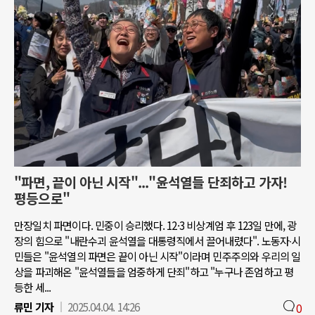
"파면, 끝이 아닌 시작"..."윤석열들 단죄하고 가자!
평등으로"
만장일치 파면이다. 민중이 승리했다. 12·3 비상계엄 후 123일 만에, 광
장의 힘으로 "내란수괴 윤석열을 대통령직에서 끌어내렸다". 노동자∙시
민들은 "윤석열의 파면은 끝이 아닌 시작"이라며 민주주의와 우리의 일
상을 파괴해온 "윤석열들을 엄중하게 단죄"하고 "누구나 존엄하고 평
등한 세...
류민 기자
2025.04.04. 14:26
0