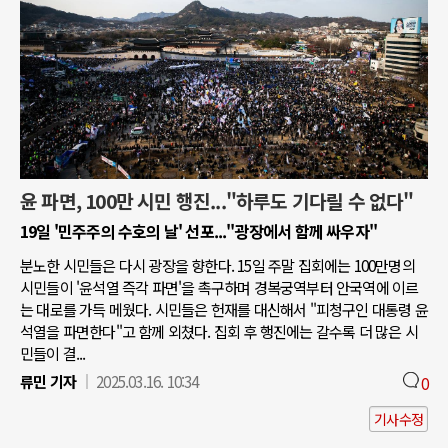
윤 파면, 100만 시민 행진..."하루도 기다릴 수 없다"
19일 '민주주의 수호의 날' 선포..."광장에서 함께 싸우자"
분노한 시민들은 다시 광장을 향한다. 15일 주말 집회에는 100만명의
시민들이 '윤석열 즉각 파면'을 촉구하며 경복궁역부터 안국역에 이르
는 대로를 가득 메웠다. 시민들은 헌재를 대신해서 "피청구인 대통령 윤
석열을 파면한다"고 함께 외쳤다. 집회 후 행진에는 갈수록 더 많은 시
민들이 결...
류민 기자
2025.03.16. 10:34
0
기사수정