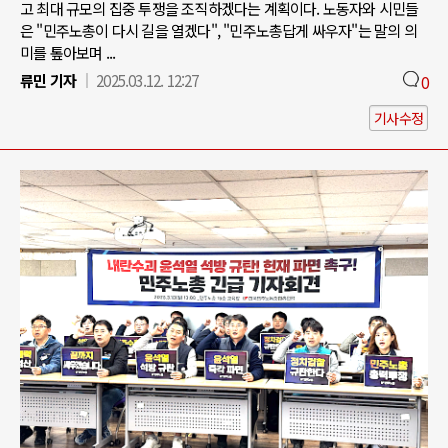
고 최대 규모의 집중 투쟁을 조직하겠다는 계획이다. 노동자와 시민들
은 "민주노총이 다시 길을 열겠다", "민주노총답게 싸우자"는 말의 의
미를 톺아보며 ...
류민 기자
2025.03.12. 12:27
0
기사수정