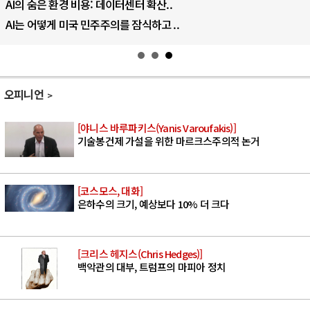
AI의 숨은 환경 비용: 데이터센터 확산..
AI는 어떻게 미국 민주주의를 잠식하고 ..
오피니언
[야니스 바루파키스(Yanis Varoufakis)]
기술봉건제 가설을 위한 마르크스주의적 논거
[코스모스, 대화]
은하수의 크기, 예상보다 10% 더 크다
[크리스 헤지스(Chris Hedges)]
백악관의 대부, 트럼프의 마피아 정치