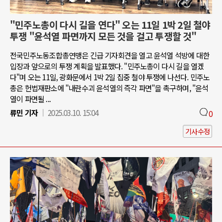
"민주노총이 다시 길을 연다" 오는 11일 1박 2일 철야
투쟁 "윤석열 파면까지 모든 것을 걸고 투쟁할 것"
전국민주노동조합총연맹은 긴급 기자회견을 열고 윤석열 석방에 대한
입장과 앞으로의 투쟁 계획을 발표했다. "민주노총이 다시 길을 열겠
다"며 오는 11일, 광화문에서 1박 2일 집중 철야 투쟁에 나선다. 민주노
총은 헌법재판소에 "내란수괴 윤석열의 즉각 파면"을 촉구하며, "윤석
열이 파면될 ...
류민 기자
2025.03.10. 15:04
0
기사수정