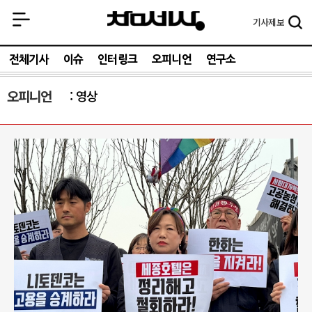
기사
제보
전체기사
이슈
인터링크
오피니언
연구소
오피니언
영상