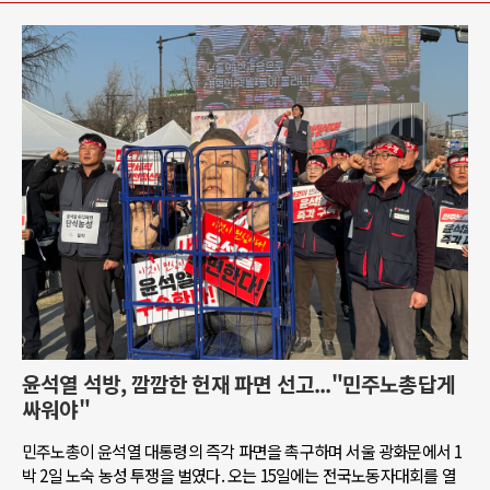
윤석열 석방, 깜깜한 헌재 파면 선고..."민주노총답게
싸워야"
민주노총이 윤석열 대통령의 즉각 파면을 촉구하며 서울 광화문에서 1
박 2일 노숙 농성 투쟁을 벌였다. 오는 15일에는 전국노동자대회를 열