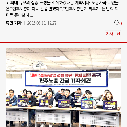
고 최대 규모의 집중 투쟁을 조직하겠다는 계획이다. 노동자와 시민들
은 "민주노총이 다시 길을 열겠다", "민주노총답게 싸우자"는 말의 의
미를 톺아보며 ...
류민 기자
2025.03.12. 12:27
0
기사수정