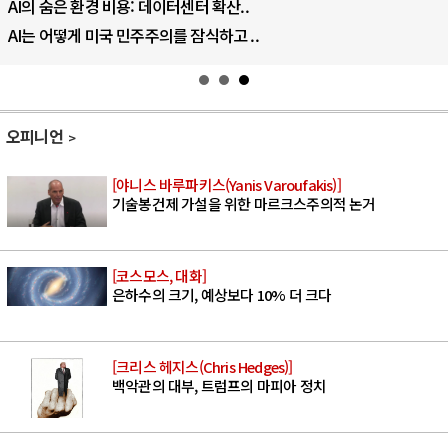
AI의 숨은 환경 비용: 데이터센터 확산..
AI는 어떻게 미국 민주주의를 잠식하고 ..
오피니언
[야니스 바루파키스(Yanis Varoufakis)]
기술봉건제 가설을 위한 마르크스주의적 논거
[코스모스, 대화]
은하수의 크기, 예상보다 10% 더 크다
[크리스 헤지스(Chris Hedges)]
백악관의 대부, 트럼프의 마피아 정치