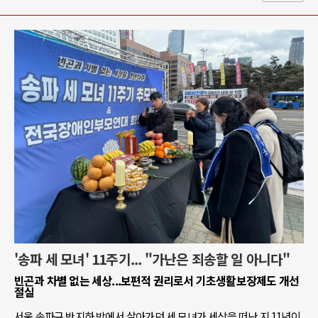
'송파 세 모녀' 11주기... "가난은 죄송할 일 아니다"
빈곤과 차별 없는 세상...보편적 권리로서 기초생활보장제도 개선
절실
서울 송파구 반지하 방에서 살아가던 세 모녀가 세상을 떠난 지 11년이