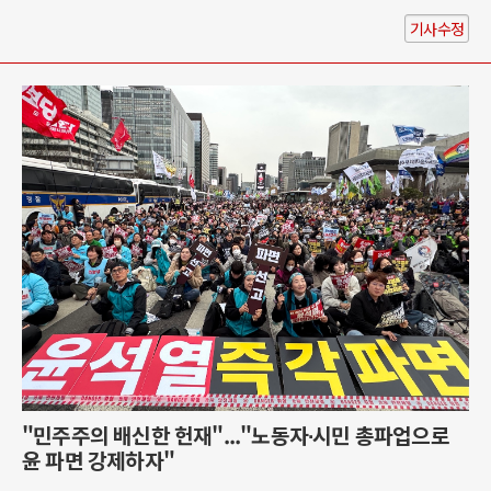
기사수정
"민주주의 배신한 헌재"..."노동자∙시민 총파업으로
윤 파면 강제하자"