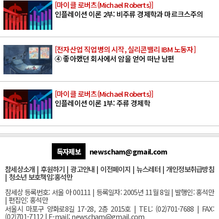
[마이클 로버츠(Michael Roberts)]
인플레이션 이론 2부: 비주류 경제학과 마르크스주의
[전자산업 직업병의 시작, 실리콘밸리 IBM 노동자]
④ 좋아했던 회사에서 암을 얻어 떠난 남편
[마이클 로버츠(Michael Roberts)]
인플레이션 이론 1부: 주류 경제학
독자제보
newscham@gmail.com
참세상소개
|
후원하기
|
광고안내
|
이전페이지
|
뉴스레터
|
개인정보취급방침
|
청소년 보호책임:홍석만
참세상 등록번호: 서울 아 00111 | 등록일자: 2005년 11월 8일 | 발행인: 홍석만
| 편집인: 홍석만
서울
시 마포구 양화로8길 17-28, 2층 2015호
| TEL: (02)701-7688 | FAX:
(02)701-7112 |
E-mail:
newscham@gmail.com