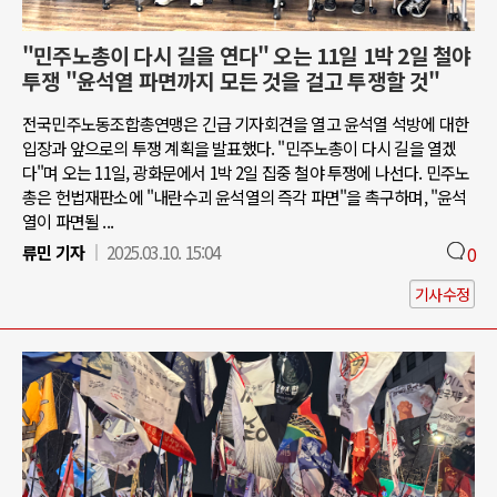
"민주노총이 다시 길을 연다" 오는 11일 1박 2일 철야
투쟁 "윤석열 파면까지 모든 것을 걸고 투쟁할 것"
전국민주노동조합총연맹은 긴급 기자회견을 열고 윤석열 석방에 대한
입장과 앞으로의 투쟁 계획을 발표했다. "민주노총이 다시 길을 열겠
다"며 오는 11일, 광화문에서 1박 2일 집중 철야 투쟁에 나선다. 민주노
총은 헌법재판소에 "내란수괴 윤석열의 즉각 파면"을 촉구하며, "윤석
열이 파면될 ...
류민 기자
2025.03.10. 15:04
0
기사수정