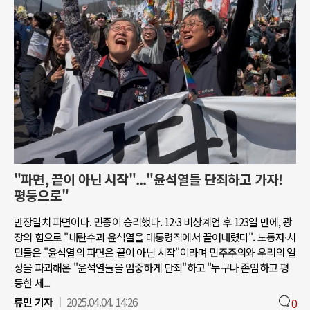
"파면, 끝이 아닌 시작"..."윤석열들 단죄하고 가자!
평등으로"
만장일치 파면이다. 민중이 승리했다. 12·3 비상계엄 후 123일 만에, 광
장의 힘으로 "내란수괴 윤석열을 대통령직에서 끌어내렸다". 노동자∙시
민들은 "윤석열의 파면은 끝이 아닌 시작"이라며 민주주의와 우리의 일
상을 파괴해온 "윤석열들을 엄중하게 단죄"하고 "누구나 존엄하고 평
등한 세...
류민 기자
2025.04.04. 14:26
0