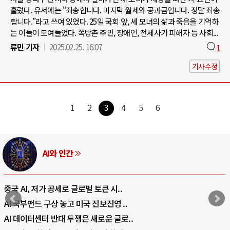
흘렀다. 유서에는 "죄송합니다. 마지막 월세와 공과금입니다. 정말 죄송
합니다.”라고 쓰여 있었다. 25일 국회 앞, 세 모녀의 삶과 죽음을 기억하
는 이들이 모여들었다. 쪽방촌 주민, 장애인, 전세사기 피해자 등 사회...
류민 기자
2025.02.25. 16:07
1
기사수정
1
2
3
4
5
6
AI와 인간
중국 AI, 저가 공세로 글로벌 토큰 시..
AI 국부펀드 구상 놓고 미국 진보진영 ..
AI 데이터센터 반대 투쟁은 새로운 글로..