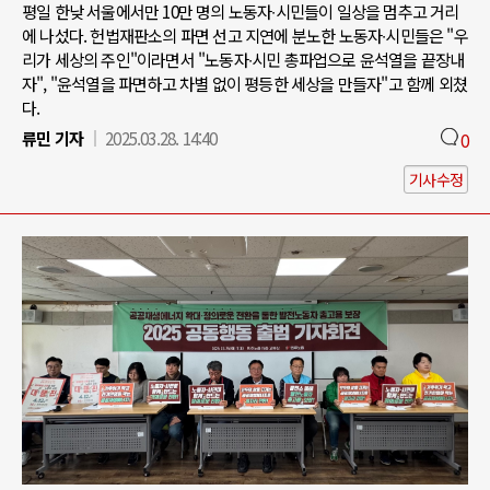
평일 한낮 서울에서만 10만 명의 노동자∙시민들이 일상을 멈추고 거리
에 나섰다. 헌법재판소의 파면 선고 지연에 분노한 노동자∙시민들은 "우
리가 세상의 주인"이라면서 "노동자∙시민 총파업으로 윤석열을 끝장내
자", "윤석열을 파면하고 차별 없이 평등한 세상을 만들자"고 함께 외쳤
다.
류민 기자
2025.03.28. 14:40
0
기사수정