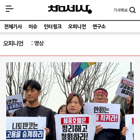
기사
제보
전체기사
이슈
인터링크
오피니언
연구소
오피니언
영상