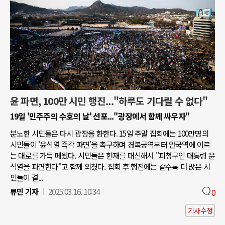
윤 파면, 100만 시민 행진..."하루도 기다릴 수 없다"
19일 '민주주의 수호의 날' 선포..."광장에서 함께 싸우자"
분노한 시민들은 다시 광장을 향한다. 15일 주말 집회에는 100만명의
시민들이 '윤석열 즉각 파면'을 촉구하며 경복궁역부터 안국역에 이르
는 대로를 가득 메웠다. 시민들은 헌재를 대신해서 "피청구인 대통령 윤
석열을 파면한다"고 함께 외쳤다. 집회 후 행진에는 갈수록 더 많은 시
민들이 결...
류민 기자
2025.03.16. 10:34
0
기사수정