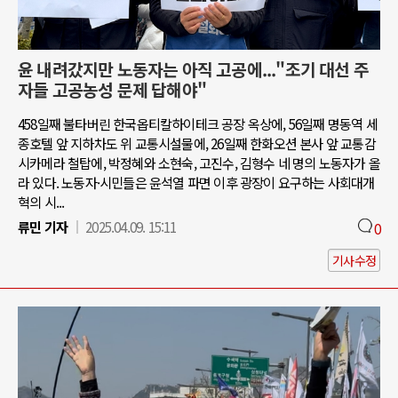
윤 내려갔지만 노동자는 아직 고공에..."조기 대선 주
자들 고공농성 문제 답해야"
458일째 불타버린 한국옵티칼하이테크 공장 옥상에, 56일째 명동역 세
종호텔 앞 지하차도 위 교통시설물에, 26일째 한화오션 본사 앞 교통감
시카메라 철탑에, 박정혜와 소현숙, 고진수, 김형수 네 명의 노동자가 올
라 있다. 노동자·시민들은 윤석열 파면 이후 광장이 요구하는 사회대개
혁의 시...
류민 기자
2025.04.09. 15:11
0
기사수정