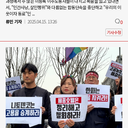
과정에서 수 많은 미등록 이주노동자들이 다치고 목숨을 잃고 있다면
서, "인간사냥, 살인행위"와 다름없는 합동단속을 중단하고 "우리의 이
웃이자 동료"인 ...
류민 기자
2025.04.15. 13:26
0
기사수정