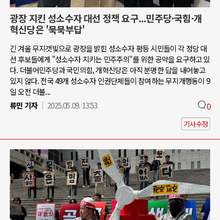
광장 지킨 성소수자 대선 정책 요구...민주당·국힘·개
혁신당은 '묵묵부답'
긴 겨울 무지갯빛으로 광장을 밝힌 성소수자 평등 시민들이 각 정당 대
선 후보들에게 "성소수자 지키는 민주주의"를 위한 공약을 요구하고 있
다. 더불어민주당과 국민의힘, 개혁신당은 아직 분명한 답을 내어놓고
있지 않다. 전국 49개 성소수자 인권단체들이 참여하는 무지개행동이 9
일 오전 더불...
류민 기자
2025.05.09. 13:53
0
기사수정