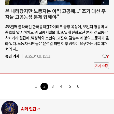
윤 내려갔지만 노동자는 아직 고공에..."조기 대선 주
자들 고공농성 문제 답해야"
458일째 불타버린 한국옵티칼하이테크 공장 옥상에, 56일째 명동역 세
종호텔 앞 지하차도 위 교통시설물에, 26일째 한화오션 본사 앞 교통감
시카메라 철탑에, 박정혜와 소현숙, 고진수, 김형수 네 명의 노동자가 올
라 있다. 노동자·시민들은 윤석열 파면 이후 광장이 요구하는 사회대개
혁의 시...
류민 기자
2025.04.09. 15:11
0
기사수정
1
2
3
4
5
6
AI와 인간