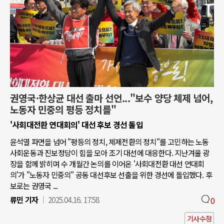
권영국·한상균 대선 출마 선언..."보수 양당 체제 넘어,
노동자 민중의 평등 정치를"
'사회대전환 연대회의' 대선 후보 경선 돌입
윤석열 파면을 넘어 "평등의 정치, 체제전환의 정치"를 고민하는 노동
사회운동과 진보정당이 힘을 모아 조기 대선에 대응한다. 지난겨울 광
장을 함께 밝히며 수 개월간 논의를 이어온 '사회대전환 대선 연대회
의'가 "노동자 민중의" 공동 대선후보 선출을 위한 경선에 돌입했다. 후
보로는 권영국 ...
류민 기자
2025.04.16. 17:58
0
기사수정