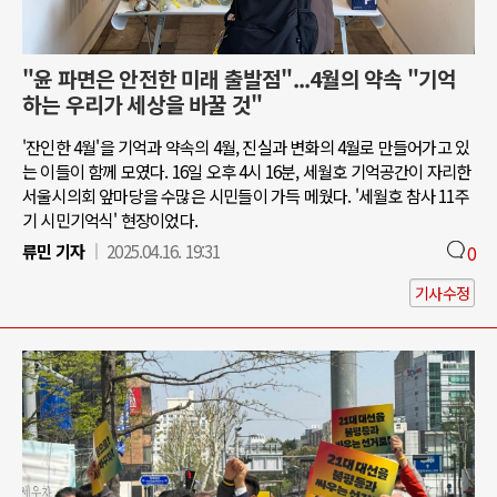
"윤 파면은 안전한 미래 출발점"...4월의 약속 "기억
하는 우리가 세상을 바꿀 것"
'잔인한 4월'을 기억과 약속의 4월, 진실과 변화의 4월로 만들어가고 있
는 이들이 함께 모였다. 16일 오후 4시 16분, 세월호 기억공간이 자리한
서울시의회 앞마당을 수많은 시민들이 가득 메웠다. '세월호 참사 11주
기 시민기억식' 현장이었다.
류민 기자
2025.04.16. 19:31
0
기사수정