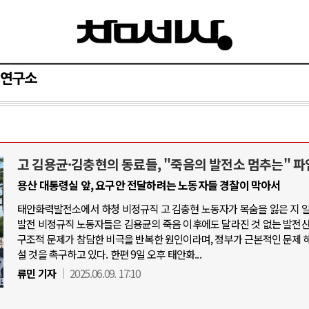
연구소
고 김용균·김충현의 동료들, "죽음의 발전소 멈추는" 파
아-우크라이나 전쟁
중동 위기
용산 대통령실 앞, 요구안 전달하려는 노동자들 경찰이 막아서
태안화력발전소에서 하청 비정규직 고 김충현 노동자가 목숨을 잃은 지 
우크라이나, 대리전의 역..
호르무즈 갈등 격화, 트럼프 정치·경제 
발전 비정규직 노동자들은 김용균의 죽음 이후에도 달라진 것 없는 발전
드론 협력 직후, 러시아..
호르무즈 해협 통행료를 철회한 트
구조적 문제가 참담한 비극을 반복한 원인이라며, 정부가 근본적인 문제 
설 것을 촉구하고 있다. 한편 9일 오후 태안화...
지원 2027년까지 공..
이란, 호르무즈 해협 봉쇄 선택한 배
류민 기자
2025.06.09. 17:10
크, 에스토니아, 네덜란..
트럼프, 이란 압박수단 한계 직면
모 공습 주고받아…민간 ..
하마스, 가자 통치권 이양으로 휴전 의