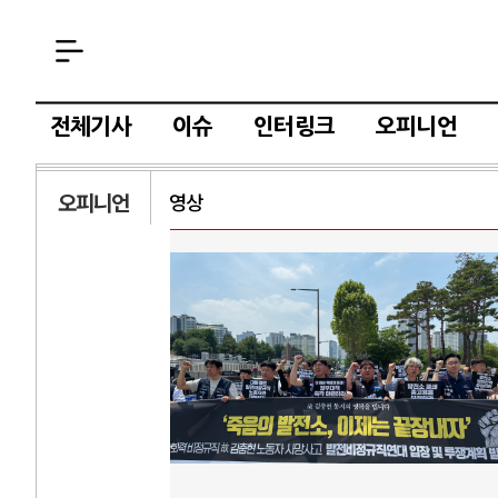
전체기사
이슈
인터링크
오피니언
오피니언
영상
AI와 인간
러시
중국 AI, 저가 공세로 글로벌 토큰 시..
전쟁의 추상화: 
AI 국부펀드 구상 놓고 미국 진보진영 ..
EU·우크라이나 
AI 데이터센터 반대 투쟁은 새로운 글로..
나토, 우크라 군사
AI의 숨은 환경 비용: 데이터센터 확산..
우크라이나, 덴마
AI는 어떻게 미국 민주주의를 잠식하고 ..
러·우크라, 대규