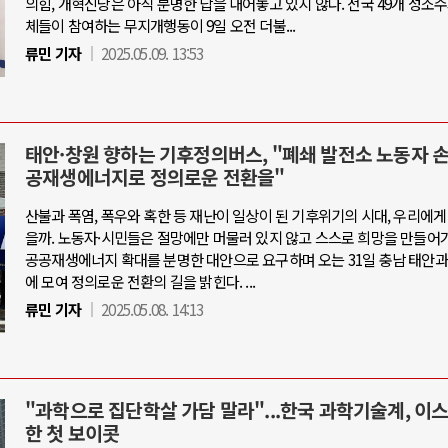
의힘, 개혁신당은 아직 분명한 답을 내어놓고 있지 않다. 전국 49개 성소
체들이 참여하는 무지개행동이 9일 오전 더불...
류민 기자
2025.05.09. 13:53
태안·창원 향하는 기후정의버스, "폐쇄 발전소 노동자 
공재생에너지로 정의로운 전환을"
산불과 폭염, 폭우와 혹한 등 재난이 일상이 된 기후위기의 시대, 우리에게
을까. 노동자·시민들은 절망에만 머물러 있지 않고 스스로 희망을 만들어가
공공재생에너지 확대를 분명한 대안으로 요구하며 오는 31일 충남 태안과
에 모여 정의로운 전환의 길을 밝힌다. ...
류민 기자
2025.05.08. 14:13
"과학으로 집단학살 가담 말라"...한국 과학기술계, 이
한 첫 보이콧