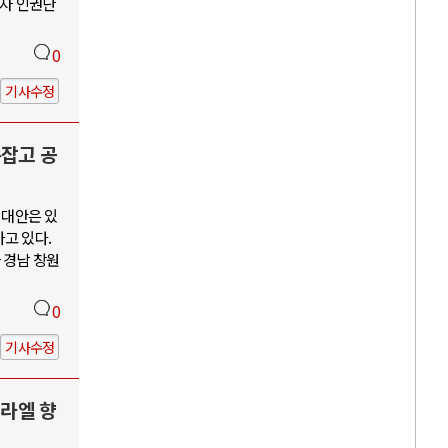
수자 인권단
0
기사수정
손잡고 공
 대안은 있
고 있다.
 경남 창원
0
기사수정
스라엘 향