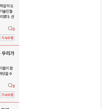
단학살의 도
학기술인들
리였다. 선
0
기사수정
는 우리가
 이들이 함
앞마당을 수
0
기사수정