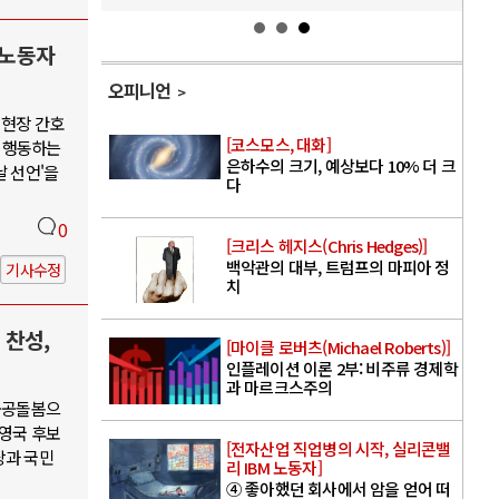
 노동자
오피니언
 현장 간호
[코스모스, 대화]
 행동하는
은하수의 크기, 예상보다 10% 더 크
날 선언'을
다
0
[크리스 헤지스(Chris Hedges)]
백악관의 대부, 트럼프의 마피아 정
기사수정
치
 찬성,
[마이클 로버츠(Michael Roberts)]
인플레이션 이론 2부: 비주류 경제학
과 마르크스주의
·공공돌봄으
권영국 후보
[전자산업 직업병의 시작, 실리콘밸
당과 국민
리 IBM 노동자]
④ 좋아했던 회사에서 암을 얻어 떠