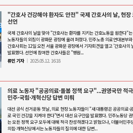
"간호사 건강해야 환자도 안전" 국제 간호사의 날, 현장
선언
국제 간호사의 날을 맞아 "간호사는 환자를 지키는 간호노동을 원한다"는
노동자들의 외침이 광화문 광장에 울려 퍼졌다. 민주노총 의료연대본부와
간호사회는 12일 오전 서울 광화문 광장에서 기자회견을 열고 '간호사의 
발표했다. 선언에 참여한 간호사들은 "병원...
류민 기자
2025.05.12. 16:18
의료 노동자 "공공의료·돌봄 정책 요구"...권영국만 적극
민주·국힘·개혁신당 답변 미뤄
대선 공식 선거운동 첫날, 의료 현장 노동자들이 "새 대통령은 공공의료
로 국민 건강을 지켜야 한다"면서 대선 요구안을 발표했다. 민주노동당 
는 모든 정책 요구 모두에 대해 적극 찬성하겠다고 밝혔으나, 더불어민주
의힘·개혁신당에서는 노동자들의 질의에 대한 답변...