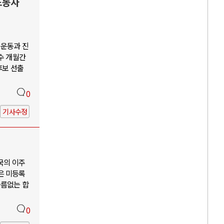
노동자
회운동과 진
수 개월간
후보 선출
0
기사수정
국의 이주
은 미등록
다름없는 합
0