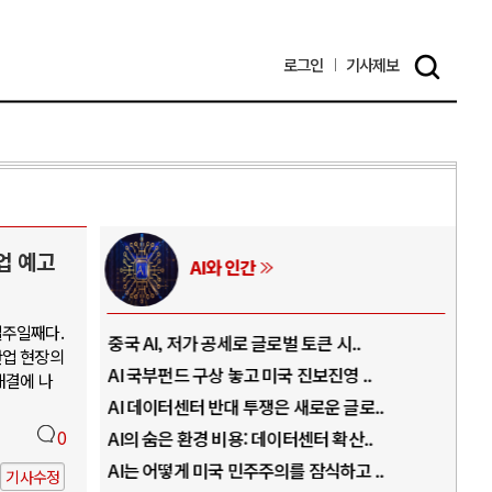
로그인
기사
제보
업 예고
AI와 인간
일주일째다.
..
중국 AI, 저가 공세로 글로벌 토큰 시..
전쟁
산업 현장의
럼프
AI 국부펀드 구상 놓고 미국 진보진영 ..
EU
해결에 나
경
AI 데이터센터 반대 투쟁은 새로운 글로..
나토
0
AI의 숨은 환경 비용: 데이터센터 확산..
우크
지..
AI는 어떻게 미국 민주주의를 잠식하고 ..
러·
기사수정