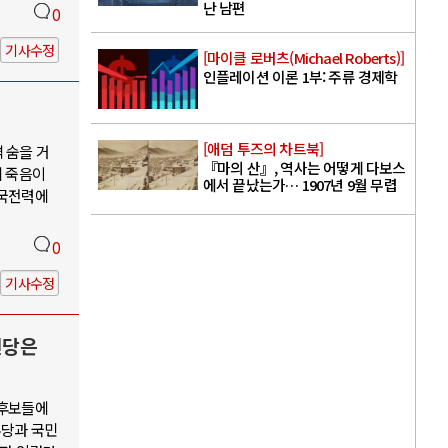
난 남편
0
기사수정
[마이클 로버츠(Michael Roberts)]
인플레이션 이론 1부: 주류 경제학
[애덤 투즈의 차트북]
 숨을 거
『마의 산』, 역사는 어떻게 다보스
의 죽음이
에서 끝났는가… 1907년 9월 무렵
한국전력에
0
기사수정
신당은
 후보들에
주당과 국민