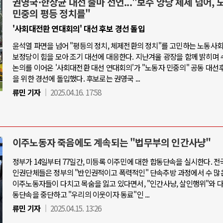
권영국·한상균 대선 출마 선언..."보수 양당 체제 넘어, 
민중의 평등 정치를"
'사회대전환 연대회의' 대선 후보 경선 돌입
윤석열 파면을 넘어 "평등의 정치, 체제전환의 정치"를 고민하는 노동사
보정당이 힘을 모아 조기 대선에 대응한다. 지난겨울 광장을 함께 밝히며 
논의를 이어온 '사회대전환 대선 연대회의'가 "노동자 민중의" 공동 대선
을 위한 경선에 돌입했다. 후보로는 권영국 ...
류민 기자
2025.04.16. 17:58
이주노동자 죽음에도 계속되는 "법무부의 인간사냥"
정부가 14일부터 77일간, 미등록 이주민에 대한 합동단속을 실시한다. 전
인권단체들은 정부의 "반인권적이고 폭력적인" 단속추방 과정에서 수 많
이주노동자들이 다치고 목숨을 잃고 있다면서, "인간사냥, 살인행위"와 
동단속을 중단하고 "우리의 이웃이자 동료"인 ...
류민 기자
2025.04.15. 13:26