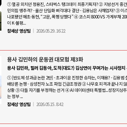
① 멸공 외치던 정용진, 스타벅스 탱크데이 최종기획자? ② 지방선거 중간점
민의힘 맹추격? - 울산 단일화 삐걱대다 결단 - 김용남은 사채업자? ③ 
나포됐던 해초·동현, “고문, 폭행 당했다” ④ 코스피 8000 VS 가계부채 20
이 K-불평...
참세상 영상팀
2026.05.29. 16:22
용사 김민하의 운동권 대모험 제3화
용사 김민하, 힐러 김동아, 도적(대도?) 김상연이 꾸며가는 시사정치
① [반도체 성과급 논란 2탄] - 초과이윤 진정한 승자는, 이재용? - 김용범
배당론 논쟁 - 삼성전자 노조 파업 긴급조정권 ② 나무호 피격과 끝나지 
상황 ③ 다들 자기를 부정하는 선거 ④ AI 데이터센터 특별법...성장지상
는 정부 ...
참세상 영상팀
2026.05.15. 8:42