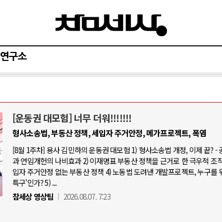
연구소
[운동권 대모험] 너무 더워!!!!!!!
와 인간
러시아-우크라이나 전쟁
형사소송법, 부동산 정책, 세입자 주거안정, 메가프로젝트, 폭염
[8월 1주차] 용사 김민하의 운동권 대모험 1) 형사소송법 개정, 이제 끝? -
공세로 글로벌 토큰 시..
전쟁의 추상화: 우크라이나, 대리전의 
과 연임개헌의 나비효과 2) 이재명표 부동산 정책을 근거로 한 극우적 조직화
 놓고 미국 진보진영 ..
EU·우크라이나 드론 협력 직후, 러시
입자 주거안정 없는 부동산 정책 4) 노동법 도려낸 개발프로젝트, 누구를 
특구'인가? 5) ...
반대 투쟁은 새로운 글로..
나토, 우크라 군사지원 2027년까지 공
참세상 영상팀
2026.08.07. 7:23
비용: 데이터센터 확산..
우크라이나, 덴마크, 에스토니아, 네
국 민주주의를 잠식하고 ..
러·우크라, 대규모 공습 주고받아…민간