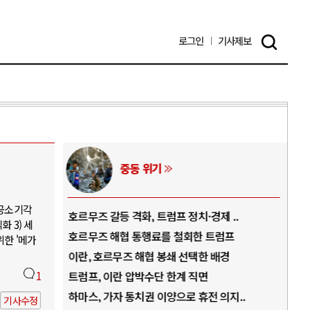
로그인
기사
제보
중동 위기
 공소기각
역..
호르무즈 갈등 격화, 트럼프 정치·경제 ..
중국
 3) 세
아..
호르무즈 해협 통행료를 철회한 트럼프
AI
위한 '메가
..
이란, 호르무즈 해협 봉쇄 선택한 배경
AI
덜란..
1
트럼프, 이란 압박수단 한계 직면
AI
 ..
하마스, 가자 통치권 이양으로 휴전 의지..
AI
기사수정