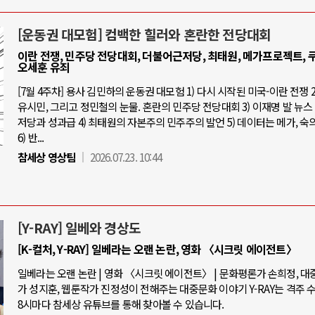
[운동권 대모험] 컴백한 힐러와 혼란한 전당대회
이란 전쟁, 민주당 전당대회, 더불어근저당, 최태원, 메가프로젝트, 쿠
오세훈 유죄
[7월 4주차] 용사 김민하의 운동권 대모험 1) 다시 시작된 미국-이란 전쟁 2
유시민, 그리고 정민철의 눈물. 혼란의 민주당 전당대회 3) 이재명 발 뉴스 
저당과 성과급 4) 최태원의 자본주의 민주주의 발언 5) 데이터는 메가, 숙
6) 반...
참세상 영상팀
2026.07.23. 10:44
[Y-RAY] 일베와 경상도
[K-컬처, Y-RAY] 일베라는 오랜 논란, 영화 〈시크릿 에이전트〉
일베라는 오랜 논란 | 영화 〈시크릿 에이전트〉 | 문화평론가 손희정, 
가 성지훈, 웹툰작가 진정성이 전해주는 대중문화 이야기 Y-RAY는 격주 
8시마다 참세상 유튜브를 통해 찾아볼 수 있습니다.