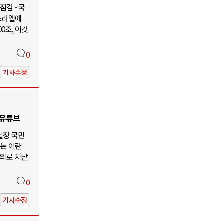
검 - 국
이스라엘에
00조, 이것
0
기사수정
 유튜브
 실장 국민
않는 이란
주의로 치닫
0
기사수정