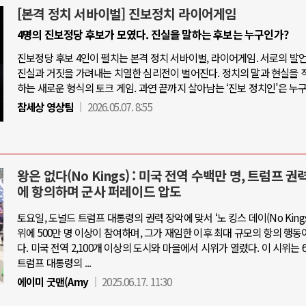
[본격 정치 서바이벌] 진보정치 라이어게임
4명의 진보정당 후보가 모였다. 진실을 말하는 후보는 누구인가?
진보정당 후보 4인이 펼치는 본격 정치 서바이벌, 라이어게임. 서로의 발
진실과 거짓을 가려내는 치열한 심리전이 벌어진다. 정치의 말과 현실을 
하는 새로운 형식의 토크 게임. 과연 끝까지 살아남는 ‘진보 정치인’은 누
참세상 영상팀
2026.05.07. 8:55
왕은 없다(No Kings) : 미국 전역 수백만 명, 트럼프 권
에 항의하며 군사 퍼레이드 압도
토요일, 도널드 트럼프 대통령의 권력 장악에 맞서 ‘노 킹스 데이(No Kings 
위에 500만 명 이상이 참여하며, 그가 재임한 이후 최대 규모의 항의 행동
다. 미국 전역 2,100개 이상의 도시와 마을에서 시위가 열렸다. 이 시위는 6
트럼프 대통령의 ...
에이미 굿맨(Amy
2025.06.17. 11:30