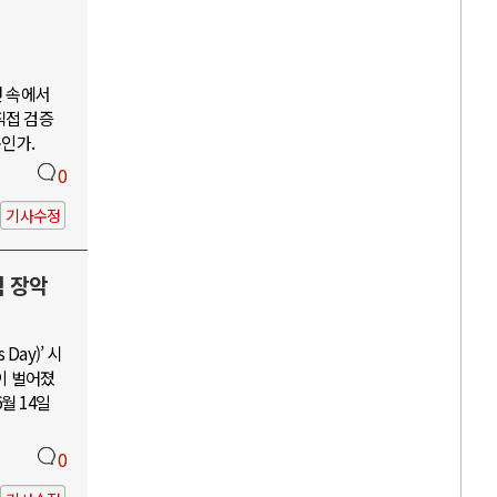
언 속에서
직접 검증
구인가.
0
기사수정
력 장악
Day)’ 시
이 벌어졌
월 14일
0