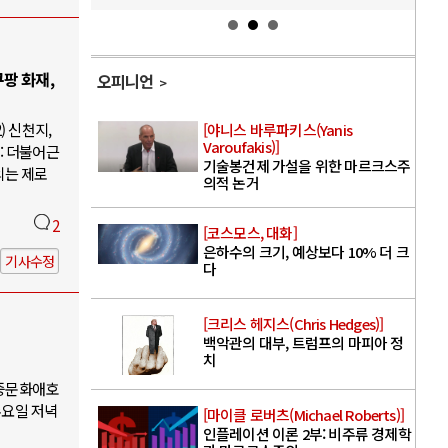
팡 화재,
오피니언
) 신천지,
[야니스 바루파키스(Yanis
Varoufakis)]
: 더불어근
기술봉건제 가설을 위한 마르크스주
의는 제로
의적 논거
2
[코스모스, 대화]
은하수의 크기, 예상보다 10% 더 크
기사수정
다
[크리스 헤지스(Chris Hedges)]
백악관의 대부, 트럼프의 마피아 정
치
대중문화애호
수요일 저녁
[마이클 로버츠(Michael Roberts)]
인플레이션 이론 2부: 비주류 경제학