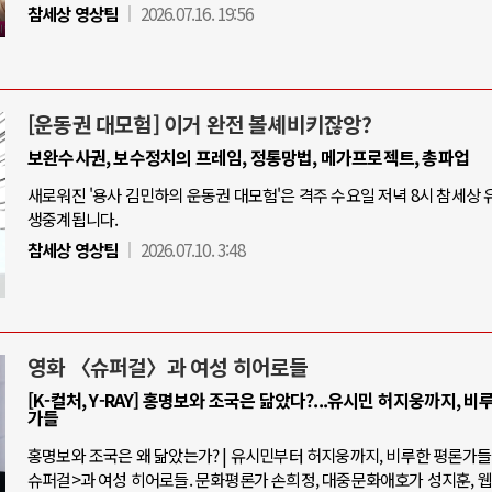
참세상 영상팀
2026.07.16. 19:56
[운동권 대모험] 이거 완전 볼셰비키잖앙?
보완수사권, 보수정치의 프레임, 정통망법, 메가프로젝트, 총파업
새로워진 '용사 김민하의 운동권 대모험'은 격주 수요일 저녁 8시 참세상
생중계됩니다.
참세상 영상팀
2026.07.10. 3:48
영화 〈슈퍼걸〉과 여성 히어로들
[K-컬처, Y-RAY] 홍명보와 조국은 닮았다?...유시민 허지웅까지, 비
가들
홍명보와 조국은 왜 닮았는가? | 유시민부터 허지웅까지, 비루한 평론가들 |
슈퍼걸>과 여성 히어로들. 문화평론가 손희정, 대중문화애호가 성지훈, 