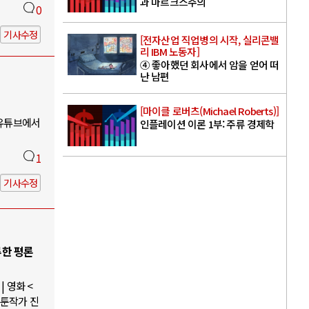
과 마르크스주의
0
기사수정
[전자산업 직업병의 시작, 실리콘밸
리 IBM 노동자]
④ 좋아했던 회사에서 암을 얻어 떠
난 남편
[마이클 로버츠(Michael Roberts)]
 유튜브에서
인플레이션 이론 1부: 주류 경제학
1
기사수정
루한 평론
 영화 <
웹툰작가 진