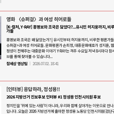
영화 〈슈퍼걸〉과 여성 히어로들
[K-컬처, Y-RAY] 홍명보와 조국은 닮았다?...유시민 허지웅까지, 비
가들
홍명보와 조국은 왜 닮았는가? | 유시민부터 허지웅까지, 비루한 평론가들 |
슈퍼걸>과 여성 히어로들. 문화평론가 손희정, 대중문화애호가 성지훈, 
정성이 전해주는 대중문화 이야기 Y-RAY는 격주 수요일 저녁 8시마다 참
브를 통해 찾아볼 수 있습니다...
참세상 영상팀
2026.07.02. 18:41
[인터뷰] 응답하라, 정성용!!
2026 지방선거 진보후보 인터뷰 #1 정성용 인천시의원 후보
정치인을 ‘위에 있는 사람’이 아니라, 우리와 함께 살아가는 이웃으로 만
입니다. 오늘은 2026 지방선거에 출마한 정성용 노동당 인천시의원(검단