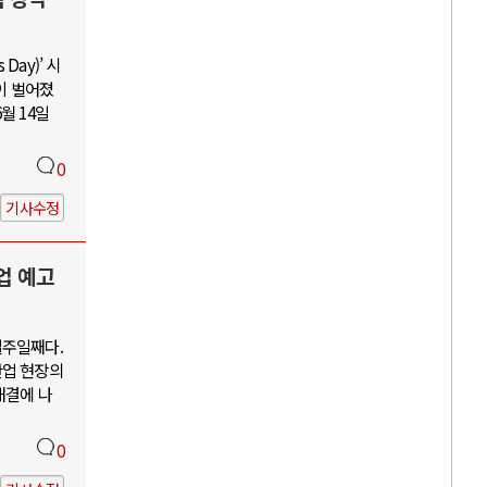
Day)’ 시
이 벌어졌
월 14일
0
기사수정
업 예고
일주일째다.
산업 현장의
해결에 나
0