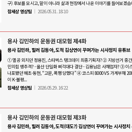
구) 후보를 모시고, 말이 아니라 삶과 현장에서 나온 이야기를 들어보겠습
참세상 영상팀
2026.05.31. 18:10
용사 김민하의 운동권 대모험 제4화
용사 김민하, 힐러 김동아, 도적 김상연이 꾸며가는 시사정치 유튜브
① 멸공 외치던 정용진, 스타벅스 탱크데이 최종기획자? ② 지방선거 중간점
민의힘 맹추격? - 울산 단일화 삐걱대다 결단 - 김용남은 사채업자? ③ 
나포됐던 해초·동현, “고문, 폭행 당했다” ④ 코스피 8000 VS 가계부채 20
이 K-불평...
참세상 영상팀
2026.05.29. 16:22
용사 김민하의 운동권 대모험 제3화
용사 김민하, 힐러 김동아, 도적(대도?) 김상연이 꾸며가는 시사정치