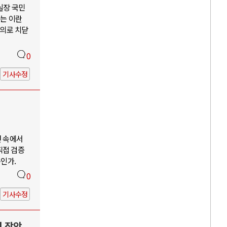
 실장 국민
않는 이란
주의로 치닫
0
기사수정
언 속에서
직접 검증
구인가.
0
기사수정
력 장악