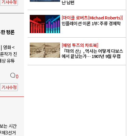
기사수정
난 남편
[마이클 로버츠(Michael Roberts)]
인플레이션 이론 1부: 주류 경제학
루한 평론
[애덤 투즈의 차트북]
 영화 <
『마의 산』, 역사는 어떻게 다보스
웹툰작가 진
에서 끝났는가… 1907년 9월 무렵
세상 유튜
0
기사수정
나보는 시간
구제3선거