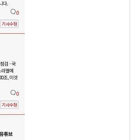
니다.
0
기사수정
검 - 국
이스라엘에
00조, 이것
0
기사수정
 유튜브