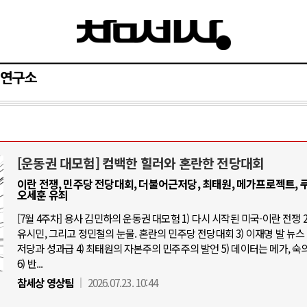
연구소
[운동권 대모험] 컴백한 힐러와 혼란한 전당대회
AI와 인간
이란 전쟁, 민주당 전당대회, 더불어근저당, 최태원, 메가프로젝트, 쿠
오세훈 유죄
중국 AI, 저가 공세로 글로벌 토큰 시.
[7월 4주차] 용사 김민하의 운동권 대모험 1) 다시 시작된 미국-이란 전쟁 2
유시민, 그리고 정민철의 눈물. 혼란의 민주당 전당대회 3) 이재명 발 뉴스 
AI 국부펀드 구상 놓고 미국 진보진영 
저당과 성과급 4) 최태원의 자본주의 민주주의 발언 5) 데이터는 메가, 숙
AI 데이터센터 반대 투쟁은 새로운 글
6) 반...
AI의 숨은 환경 비용: 데이터센터 확산
참세상 영상팀
2026.07.23. 10:44
AI는 어떻게 미국 민주주의를 잠식하고