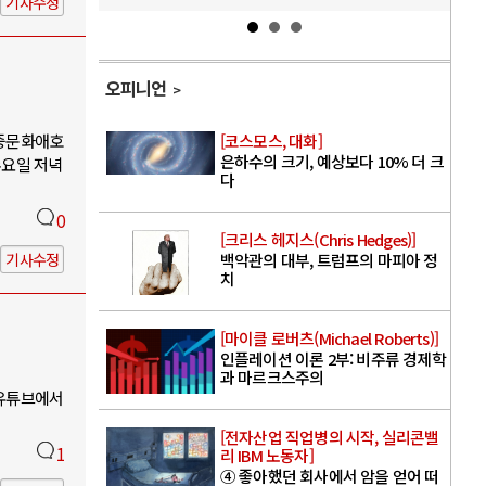
기사수정
오피니언
대중문화애호
[코스모스, 대화]
은하수의 크기, 예상보다 10% 더 크
수요일 저녁
다
0
[크리스 헤지스(Chris Hedges)]
기사수정
백악관의 대부, 트럼프의 마피아 정
치
[마이클 로버츠(Michael Roberts)]
인플레이션 이론 2부: 비주류 경제학
과 마르크스주의
 유튜브에서
[전자산업 직업병의 시작, 실리콘밸
1
리 IBM 노동자]
④ 좋아했던 회사에서 암을 얻어 떠