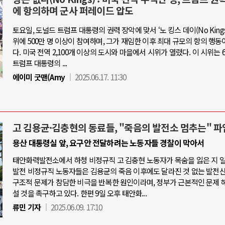
에 항의하며 군사 퍼레이드 압도
토요일, 도널드 트럼프 대통령의 권력 장악에 맞서 ‘노 킹스 데이(No Kings 
위에 500만 명 이상이 참여하며, 그가 재임한 이후 최대 규모의 항의 행동
다. 미국 전역 2,100개 이상의 도시와 마을에서 시위가 열렸다. 이 시위는 6
트럼프 대통령의 ...
에이미 굿맨(Amy
2025.06.17. 11:30
고 김용균·김충현의 동료들, "죽음의 발전소 멈추는" 파
용산 대통령실 앞, 요구안 전달하려는 노동자들 경찰이 막아서
태안화력발전소에서 하청 비정규직 고 김충현 노동자가 목숨을 잃은 지 
발전 비정규직 노동자들은 김용균의 죽음 이후에도 달라진 것 없는 발전
구조적 문제가 참담한 비극을 반복한 원인이라며, 정부가 근본적인 문제 
설 것을 촉구하고 있다. 한편 9일 오후 태안화...
류민 기자
2025.06.09. 17:10