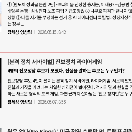
① [반도체 성과급 논란 2탄] - 초과이윤 진정한 승자는, 이재용? - 김용범
배당론 논쟁 - 삼성전자 노조 파업 긴급조정권 ② 나무호 피격과 끝나지 
상황 ③ 다들 자기를 부정하는 선거 ④ AI 데이터센터 특별법...성장지상
는 정부 ...
참세상 영상팀
2026.05.15. 8:42
[본격 정치 서바이벌] 진보정치 라이어게임
4명의 진보정당 후보가 모였다. 진실을 말하는 후보는 누구인가?
진보정당 후보 4인이 펼치는 본격 정치 서바이벌, 라이어게임. 서로의 발
진실과 거짓을 가려내는 치열한 심리전이 벌어진다. 정치의 말과 현실을 
하는 새로운 형식의 토크 게임. 과연 끝까지 살아남는 ‘진보 정치인’은 누
참세상 영상팀
2026.05.07. 8:55
왕은 없다(No Kings) : 미국 전역 수백만 명, 트럼프 권