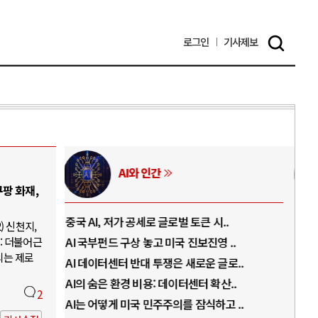
로그인
기사
제보
러시아-우크라이나 전쟁
팡 화재,
.
전쟁의 추상화: 우크라이나, 대리전의 역..
호르
) 신천지,
: 더불어근
..
EU·우크라이나 드론 협력 직후, 러시아..
호르
의는 제로
로..
나토, 우크라 군사지원 2027년까지 공..
이란
..
우크라이나, 덴마크, 에스토니아, 네덜란..
트럼
2
 ..
러·우크라, 대규모 공습 주고받아…민간 ..
하마