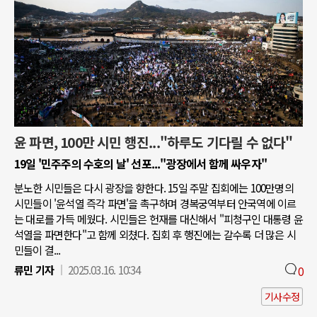
윤 파면, 100만 시민 행진..."하루도 기다릴 수 없다"
19일 '민주주의 수호의 날' 선포..."광장에서 함께 싸우자"
분노한 시민들은 다시 광장을 향한다. 15일 주말 집회에는 100만명의
시민들이 '윤석열 즉각 파면'을 촉구하며 경복궁역부터 안국역에 이르
는 대로를 가득 메웠다. 시민들은 헌재를 대신해서 "피청구인 대통령 윤
석열을 파면한다"고 함께 외쳤다. 집회 후 행진에는 갈수록 더 많은 시
민들이 결...
류민 기자
2025.03.16. 10:34
0
기사수정