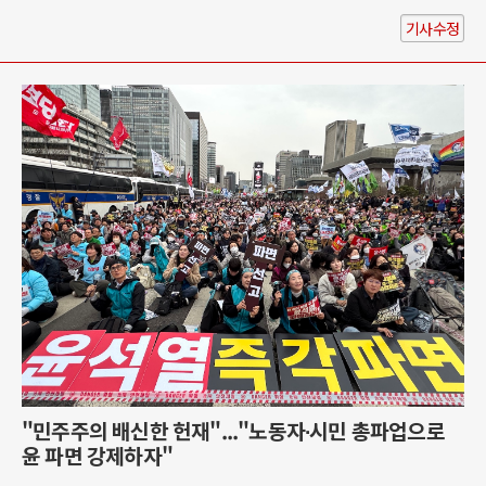
기사수정
"민주주의 배신한 헌재"..."노동자∙시민 총파업으로
윤 파면 강제하자"