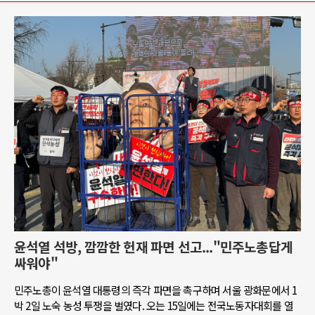
윤석열 석방, 깜깜한 헌재 파면 선고..."민주노총답게
싸워야"
민주노총이 윤석열 대통령의 즉각 파면을 촉구하며 서울 광화문에서 1
박 2일 노숙 농성 투쟁을 벌였다. 오는 15일에는 전국노동자대회를 열