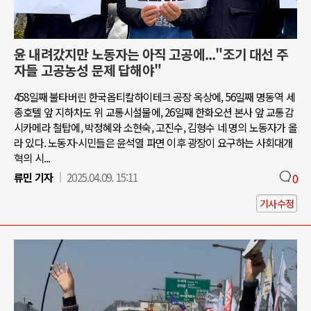
윤 내려갔지만 노동자는 아직 고공에..."조기 대선 주
자들 고공농성 문제 답해야"
458일째 불타버린 한국옵티칼하이테크 공장 옥상에, 56일째 명동역 세
종호텔 앞 지하차도 위 교통시설물에, 26일째 한화오션 본사 앞 교통감
시카메라 철탑에, 박정혜와 소현숙, 고진수, 김형수 네 명의 노동자가 올
라 있다. 노동자·시민들은 윤석열 파면 이후 광장이 요구하는 사회대개
혁의 시...
류민 기자
2025.04.09. 15:11
0
기사수정