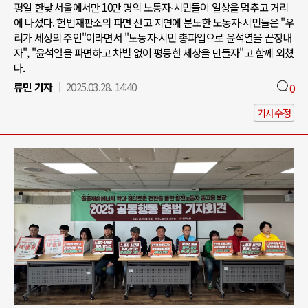
평일 한낮 서울에서만 10만 명의 노동자∙시민들이 일상을 멈추고 거리
에 나섰다. 헌법재판소의 파면 선고 지연에 분노한 노동자∙시민들은 "우
리가 세상의 주인"이라면서 "노동자∙시민 총파업으로 윤석열을 끝장내
자", "윤석열을 파면하고 차별 없이 평등한 세상을 만들자"고 함께 외쳤
다.
류민 기자
2025.03.28. 14:40
0
기사수정