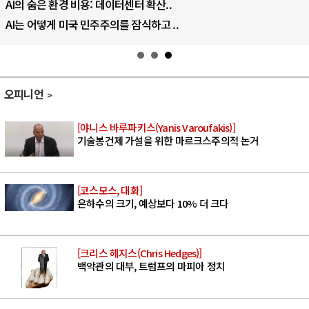
AI의 숨은 환경 비용: 데이터센터 확산..
AI는 어떻게 미국 민주주의를 잠식하고 ..
오피니언
[야니스 바루파키스(Yanis Varoufakis)]
기술봉건제 가설을 위한 마르크스주의적 논거
[코스모스, 대화]
은하수의 크기, 예상보다 10% 더 크다
[크리스 헤지스(Chris Hedges)]
백악관의 대부, 트럼프의 마피아 정치