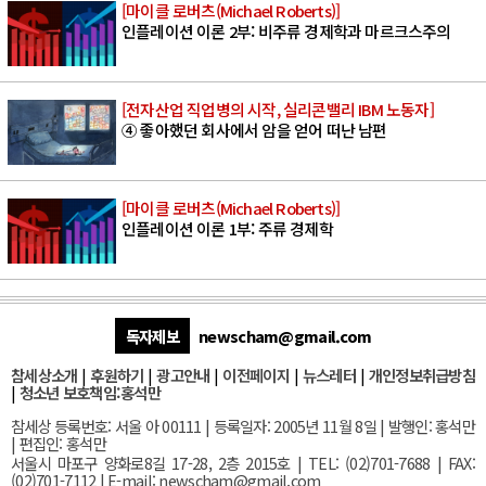
[마이클 로버츠(Michael Roberts)]
인플레이션 이론 2부: 비주류 경제학과 마르크스주의
[전자산업 직업병의 시작, 실리콘밸리 IBM 노동자]
④ 좋아했던 회사에서 암을 얻어 떠난 남편
[마이클 로버츠(Michael Roberts)]
인플레이션 이론 1부: 주류 경제학
독자제보
newscham@gmail.com
참세상소개
|
후원하기
|
광고안내
|
이전페이지
|
뉴스레터
|
개인정보취급방침
|
청소년 보호책임:홍석만
참세상 등록번호: 서울 아 00111 | 등록일자: 2005년 11월 8일 | 발행인: 홍석만
| 편집인: 홍석만
서울
시 마포구 양화로8길 17-28, 2층 2015호
| TEL: (02)701-7688 | FAX:
(02)701-7112 |
E-mail:
newscham@gmail.com