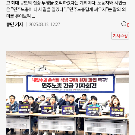
고 최대 규모의 집중 투쟁을 조직하겠다는 계획이다. 노동자와 시민들
은 "민주노총이 다시 길을 열겠다", "민주노총답게 싸우자"는 말의 의
미를 톺아보며 ...
류민 기자
2025.03.12. 12:27
0
기사수정