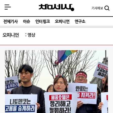
기사
제보
전체기사
이슈
인터링크
오피니언
연구소
오피니언
영상