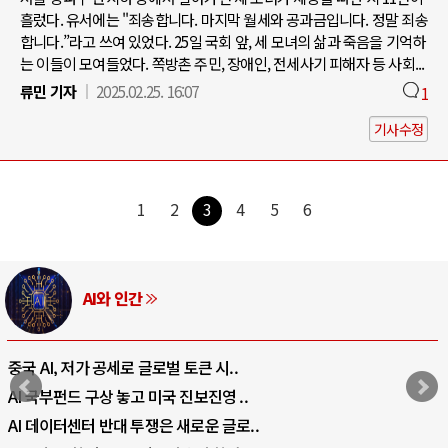
흘렀다. 유서에는 "죄송합니다. 마지막 월세와 공과금입니다. 정말 죄송
합니다.”라고 쓰여 있었다. 25일 국회 앞, 세 모녀의 삶과 죽음을 기억하
는 이들이 모여들었다. 쪽방촌 주민, 장애인, 전세사기 피해자 등 사회...
류민 기자
2025.02.25. 16:07
1
기사수정
1
2
3
4
5
6
AI와 인간
중국 AI, 저가 공세로 글로벌 토큰 시..
AI 국부펀드 구상 놓고 미국 진보진영 ..
AI 데이터센터 반대 투쟁은 새로운 글로..