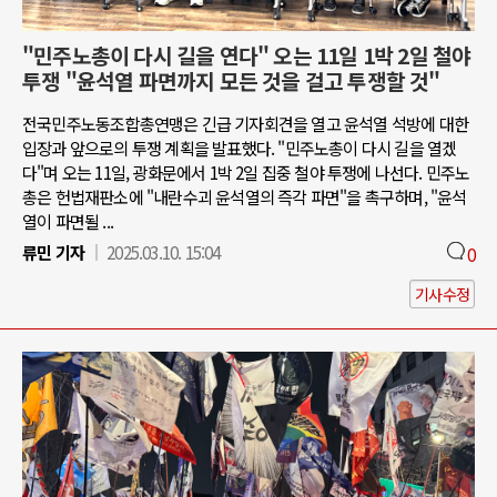
"민주노총이 다시 길을 연다" 오는 11일 1박 2일 철야
투쟁 "윤석열 파면까지 모든 것을 걸고 투쟁할 것"
전국민주노동조합총연맹은 긴급 기자회견을 열고 윤석열 석방에 대한
입장과 앞으로의 투쟁 계획을 발표했다. "민주노총이 다시 길을 열겠
다"며 오는 11일, 광화문에서 1박 2일 집중 철야 투쟁에 나선다. 민주노
총은 헌법재판소에 "내란수괴 윤석열의 즉각 파면"을 촉구하며, "윤석
열이 파면될 ...
류민 기자
2025.03.10. 15:04
0
기사수정