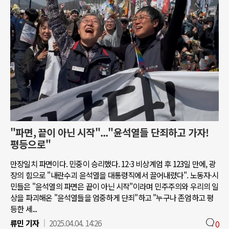
"파면, 끝이 아닌 시작"..."윤석열들 단죄하고 가자!
평등으로"
만장일치 파면이다. 민중이 승리했다. 12·3 비상계엄 후 123일 만에, 광
장의 힘으로 "내란수괴 윤석열을 대통령직에서 끌어내렸다". 노동자∙시
민들은 "윤석열의 파면은 끝이 아닌 시작"이라며 민주주의와 우리의 일
상을 파괴해온 "윤석열들을 엄중하게 단죄"하고 "누구나 존엄하고 평
등한 세...
류민 기자
2025.04.04. 14:26
0