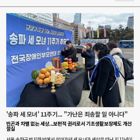
'송파 세 모녀' 11주기... "가난은 죄송할 일 아니다"
빈곤과 차별 없는 세상...보편적 권리로서 기초생활보장제도 개선
절실
서울 송파구 반지하 방에서 살아가던 세 모녀가 세상을 떠난 지 11년이