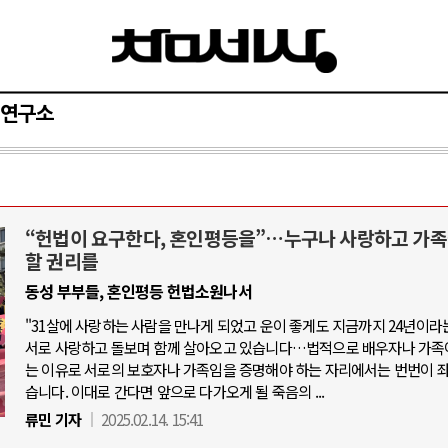
연구소
“헌법이 요구한다, 혼인평등을”…누구나 사랑하고 가족
와 인간
러시아-우크라이나 전쟁
할 권리를
동성 부부들, 혼인평등 헌법소원나서
공세로 글로벌 토큰 시..
전쟁의 추상화: 우크라이나, 대리전의 
"31살에 사랑하는 사람을 만나게 되었고 운이 좋게도 지금까지 24년이라
 놓고 미국 진보진영 ..
EU·우크라이나 드론 협력 직후, 러시
서로 사랑하고 돌보며 함께 살아오고 있습니다…법적으로 배우자나 가족
반대 투쟁은 새로운 글로..
는 이유로 서로의 보호자나 가족임을 증명해야 하는 자리에서는 번번이 
나토, 우크라 군사지원 2027년까지 공
습니다. 이대로 간다면 앞으로 다가오게 될 죽음의 ...
비용: 데이터센터 확산..
우크라이나, 덴마크, 에스토니아, 네
류민 기자
2025.02.14. 15:41
국 민주주의를 잠식하고 ..
러·우크라, 대규모 공습 주고받아…민간