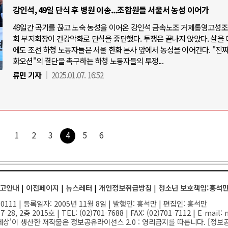
강인석, 49일 단식 후 병원 이송...조합원들 서울서 농성 이어가
49일간 곡기를 끊고 노숙 농성을 이어온 강인석 금속노조 거제통영고성
회 부지회장이 건강악화로 단식을 중단했다. 투쟁은 끝나지 않았다. 살을 
에도 조선 하청 노동자들은 서울 한화 본사 앞에서 농성을 이어간다. "진짜
화오션"의 결단을 촉구하는 하청 노동자들의 투쟁...
류민 기자
2025.01.07. 16:52
1
2
3
4
5
6
고안내
|
이전페이지
|
뉴스레터
|
개인정보취급방침
|
청소년 보호책임:홍석
111 | 등록일자: 2005년 11월 8일 | 발행인: 홍석만 | 편집인: 홍석만
-28, 2층 2015호
| TEL: (02)701-7688 | FAX: (02)701-7112 |
E-mail:
n
세상'이 생산한 저작물은 정보공유라이선스 2.0 : 영리금지를 따릅니다. [
정보