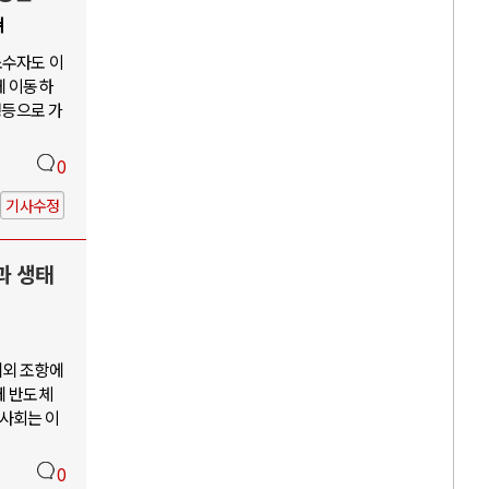
쳐
소수자도 이
게 이동하
평등으로 가
0
기사수정
과 생태
예외 조항에
께 반도체
사회는 이
0