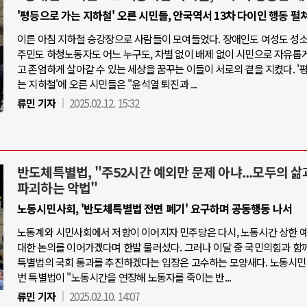
'평등으로 가는 지하철' 오른 시민들, 안국역서 13차 다이인 행동 펼
이른 아침 지하철 승강장으로 사람들이 모여들었다. 장애인도 여성도 성
주민도 하청노동자도 어느 누구도, 차별 없이 배제 없이 시민으로 자유롭
고 존엄하게 살아갈 수 있는 세상을 꿈꾸는 이들이 서로의 곁을 지켰다. '
는 지하철'에 오른 시민들은 "윤석열 퇴진과 ...
류민 기자
2025.02.12. 15:32
반도체특별법, "주52시간 예외만 문제 아냐...모두의 삶
파괴하는 악법"
노동시민사회, '반도체특별법 전면 폐기' 요구하며 공동행동 나서
노동계와 시민사회에서 저항이 이어지자 민주당은 다시, 노동시간 상한 
대한 논의를 이어가겠다며 한발 물러섰다. 그러나 이달 중 국민의힘과 함
특별법의 국회 통과를 추진하겠다는 입장은 고수하는 모양새다. 노동시민
번 특별법이 "노동시간을 연장해 노동자를 죽이는 반...
류민 기자
2025.02.10. 14:07