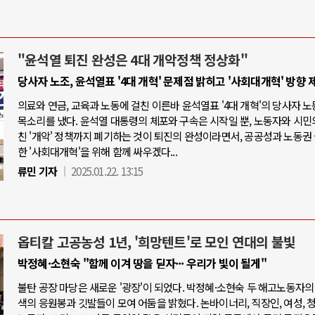
"윤석열 퇴진 완성은 4대 개악정책 정상화"
당사자 노조, 윤석열표 '4대 개혁' 문제점 밝히고 '사회대개혁' 방향 
의료와 연금, 교육과 노동에 걸친 이른바 윤석열표 '4대 개혁'의 당사자 
목소리를 냈다. 윤석열 대통령의 체포와 구속은 시작일 뿐, 노동자와 시민
친 '개악' 정책까지 폐기하는 것이 퇴진의 완성이라면서, 공공성과 노동권
한 '사회대개혁'을 위해 함께 싸우겠다...
류민 기자
2025.01.22. 13:15
옵티칼 고공농성 1년, '희망텐트'로 모인 연대의 불빛
박정혜·소현숙 "함께 이겨 땅을 딛자··· 우리가 빛이 될게"
불탄 공장 마당은 새로운 '광장'이 되었다. 박정혜·소현숙 두 해고노동자의
색의 응원봉과 깃발들이 모여 어둠을 밝혔다. 논바이너리, 직장인, 여성, 청