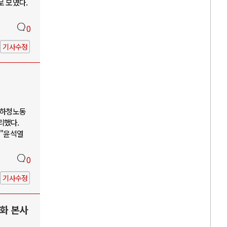
로 모였다.
0
기사수정
 하청노동
리했다.
 "윤석열
0
기사수정
한화 본사