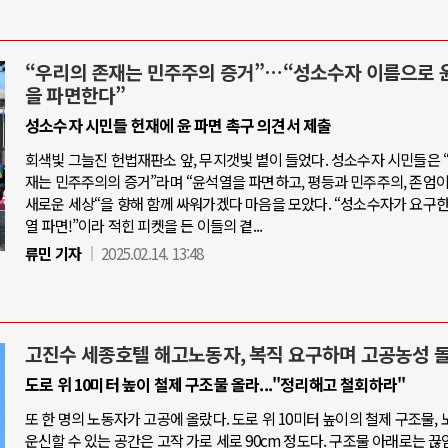
“우리의 존재는 민주주의 증거”…“성소수자 이름으로 
을 파면한다”
성소수자 시민들 헌재에 윤 파면 촉구 의견서 제출
회색빛 그늘진 헌법재판소 앞, 무지갯빛 볕이 들었다. 성소수자 시민들은 
재는 민주주의의 증거”라며 “윤석열을 파면하고, 평등과 민주주의, 존엄
새로운 세상“을 향해 함께 싸워가겠다 마음을 모았다. “성소수자가 요구한
열 파면!”이라 적힌 피켓을 든 이들의 곁...
류민 기자
2025.02.14. 13:48
고진수 세종호텔 해고노동자, 복직 요구하며 고공농성 
도로 위 10미터 높이 철제 구조물 올라..."정리해고 철회하라"
또 한 명의 노동자가 고공에 올랐다. 도로 위 10미터 높이의 철제 구조물,
운신할 수 있는 공간은 고작 가로 세로 90cm 정도다. 구조물 아래로는 끊