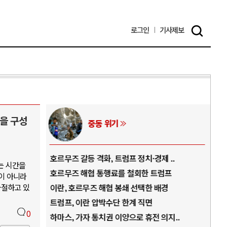
로그인
기사
제보
을 구성
중동 위기
역..
호르무즈 갈등 격화, 트럼프 정치·경제 ..
중국
는 시간을
아..
호르무즈 해협 통행료를 철회한 트럼프
AI
이 아니라
좌절하고 있
..
이란, 호르무즈 해협 봉쇄 선택한 배경
AI
덜란..
트럼프, 이란 압박수단 한계 직면
AI
0
 ..
하마스, 가자 통치권 이양으로 휴전 의지..
AI