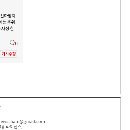
조선하청지
에는 추위
 사장 한
0
기사수정
만
ewscham@gmail.com
공유 라이선스
]