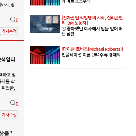
과 마르크스주의
까지, 땅
[전자산업 직업병의 시작, 실리콘밸
0
리 IBM 노동자]
④ 좋아했던 회사에서 암을 얻어 떠
기사수정
난 남편
[마이클 로버츠(Michael Roberts)]
인플레이션 이론 1부: 주류 경제학
윤석열 파
격하고 장
동자를 착
 위협한,
0
기사수정
상을"