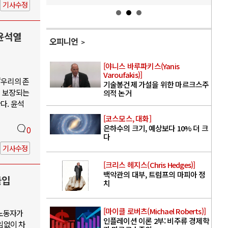
기사수정
윤석열
오피니언
[야니스 바루파키스(Yanis
Varoufakis)]
“우리의 존
기술봉건제 가설을 위한 마르크스주
이 보장되는
의적 논거
다. 윤석
[코스모스, 대화]
은하수의 크기, 예상보다 10% 더 크
0
다
기사수정
[크리스 헤지스(Chris Hedges)]
백악관의 대부, 트럼프의 마피아 정
돌입
치
[마이클 로버츠(Michael Roberts)]
 노동자가
인플레이션 이론 2부: 비주류 경제학
임없이 차