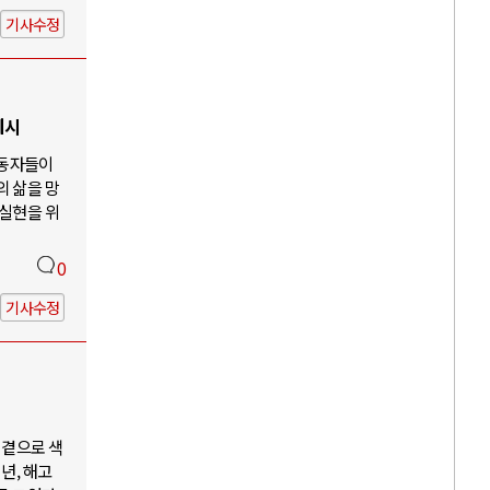
기사수정
제시
노동자들이
의 삶을 망
 실현을 위
0
기사수정
 곁으로 색
년, 해고