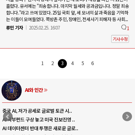
흘렀다. 유서에는 "죄송합니다. 마지막 월세와 공과금입니다. 정말 죄송
합니다.”라고 쓰여 있었다. 25일 국회 앞, 세 모녀의 삶과 죽음을 기억하
는 이들이 모여들었다. 쪽방촌 주민, 장애인, 전세사기 피해자 등 사회...
류민 기자
2025.02.25. 16:07
1
기사수정
1
2
3
4
5
6
러시아-우크라이나 전쟁
전쟁의 추상화: 우크라이나, 대리전의 역..
EU·우크라이나 드론 협력 직후, 러시아..
나토, 우크라 군사지원 2027년까지 공..