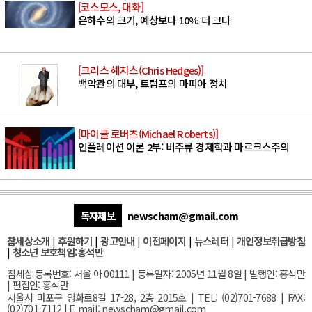
[코스모스, 대화]
은하수의 크기, 예상보다 10% 더 크다
[크리스 헤지스(Chris Hedges)]
백악관의 대부, 트럼프의 마피아 정치
[마이클 로버츠(Michael Roberts)]
인플레이션 이론 2부: 비주류 경제학과 마르크스주의
독자제보
newscham@gmail.com
참세상소개
|
후원하기
|
광고안내
|
이전페이지
|
뉴스레터
|
개인정보취급방침
|
청소년 보호책임:홍석만
참세상 등록번호: 서울 아 00111 | 등록일자: 2005년 11월 8일 | 발행인: 홍석만
| 편집인: 홍석만
서울
시 마포구 양화로8길 17-28, 2층 2015호
| TEL: (02)701-7688 | FAX:
(02)701-7112 |
E-mail:
newscham@gmail.com