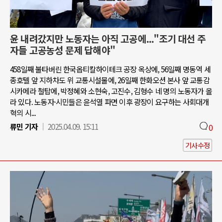
윤 내려갔지만 노동자는 아직 고공에..."조기 대선 주
자들 고공농성 문제 답해야"
458일째 불타버린 한국옵티칼하이테크 공장 옥상에, 56일째 명동역 세
종호텔 앞 지하차도 위 교통시설물에, 26일째 한화오션 본사 앞 교통감
시카메라 철탑에, 박정혜와 소현숙, 고진수, 김형수 네 명의 노동자가 올
라 있다. 노동자·시민들은 윤석열 파면 이후 광장이 요구하는 사회대개
혁의 시...
류민 기자
2025.04.09. 15:11
0
기사수정