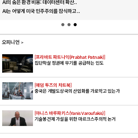
우크라이나, 덴마크, 에스토니아, 네덜란..
러·우크라, 대규모 공습 주고받아…민간 ..
오피니언
[프라바트 파트나익(Prabhat Patnaik)]
집단학살 정권에 무기를 공급하는 인도
[애덤 투즈의 차트북]
중국은 개발도상국의 산업화를 가로막고 있는가
[야니스 바루파키스(Yanis Varoufakis)]
기술봉건제 가설을 위한 마르크스주의적 논거