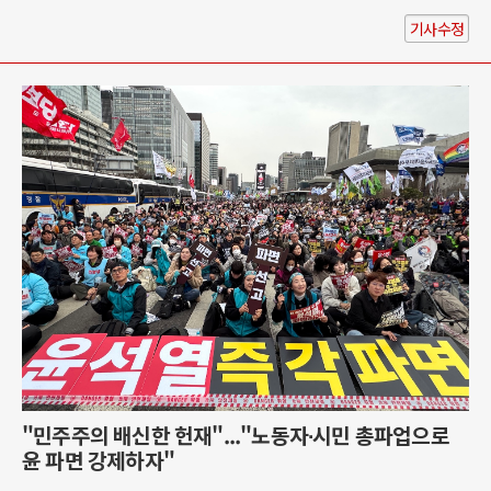
기사수정
"민주주의 배신한 헌재"..."노동자∙시민 총파업으로
윤 파면 강제하자"