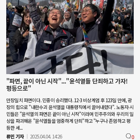
"파면, 끝이 아닌 시작"..."윤석열들 단죄하고 가자!
평등으로"
만장일치 파면이다. 민중이 승리했다. 12·3 비상계엄 후 123일 만에, 광
장의 힘으로 "내란수괴 윤석열을 대통령직에서 끌어내렸다". 노동자∙시
민들은 "윤석열의 파면은 끝이 아닌 시작"이라며 민주주의와 우리의 일
상을 파괴해온 "윤석열들을 엄중하게 단죄"하고 "누구나 존엄하고 평
등한 세...
류민 기자
2025.04.04. 14:26
0