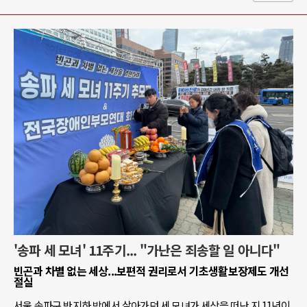
'송파 세 모녀' 11주기... "가난은 죄송할 일 아니다"
빈곤과 차별 없는 세상...보편적 권리로서 기초생활보장제도 개선
절실
서울 송파구 반지하 방에서 살아가던 세 모녀가 세상을 떠난 지 11년이