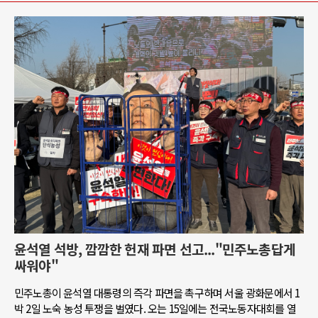
윤석열 석방, 깜깜한 헌재 파면 선고..."민주노총답게
싸워야"
민주노총이 윤석열 대통령의 즉각 파면을 촉구하며 서울 광화문에서 1
박 2일 노숙 농성 투쟁을 벌였다. 오는 15일에는 전국노동자대회를 열