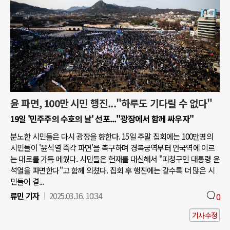
윤 파면, 100만 시민 행진..."하루도 기다릴 수 없다"
19일 '민주주의 수호의 날' 선포..."광장에서 함께 싸우자"
분노한 시민들은 다시 광장을 향한다. 15일 주말 집회에는 100만명의
시민들이 '윤석열 즉각 파면'을 촉구하며 경복궁역부터 안국역에 이르
는 대로를 가득 메웠다. 시민들은 헌재를 대신해서 "피청구인 대통령 윤
석열을 파면한다"고 함께 외쳤다. 집회 후 행진에는 갈수록 더 많은 시
민들이 결...
류민 기자
2025.03.16. 10:34
0
기사수정