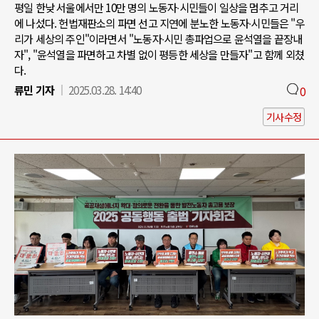
평일 한낮 서울에서만 10만 명의 노동자∙시민들이 일상을 멈추고 거리
에 나섰다. 헌법재판소의 파면 선고 지연에 분노한 노동자∙시민들은 "우
리가 세상의 주인"이라면서 "노동자∙시민 총파업으로 윤석열을 끝장내
자", "윤석열을 파면하고 차별 없이 평등한 세상을 만들자"고 함께 외쳤
다.
류민 기자
2025.03.28. 14:40
0
기사수정