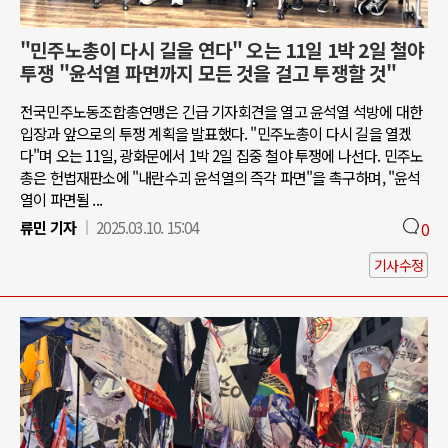
"민주노총이 다시 길을 연다" 오는 11일 1박 2일 철야
투쟁 "윤석열 파면까지 모든 것을 걸고 투쟁할 것"
전국민주노동조합총연맹은 긴급 기자회견을 열고 윤석열 석방에 대한
입장과 앞으로의 투쟁 계획을 발표했다. "민주노총이 다시 길을 열겠
다"며 오는 11일, 광화문에서 1박 2일 집중 철야 투쟁에 나선다. 민주노
총은 헌법재판소에 "내란수괴 윤석열의 즉각 파면"을 촉구하며, "윤석
열이 파면될 ...
류민 기자
2025.03.10. 15:04
0
기사수정