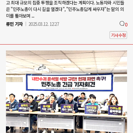
고 최대 규모의 집중 투쟁을 조직하겠다는 계획이다. 노동자와 시민들
은 "민주노총이 다시 길을 열겠다", "민주노총답게 싸우자"는 말의 의
미를 톺아보며 ...
류민 기자
2025.03.12. 12:27
0
기사수정