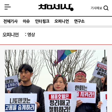
기사
제보
전체기사
이슈
인터링크
오피니언
연구소
오피니언
영상