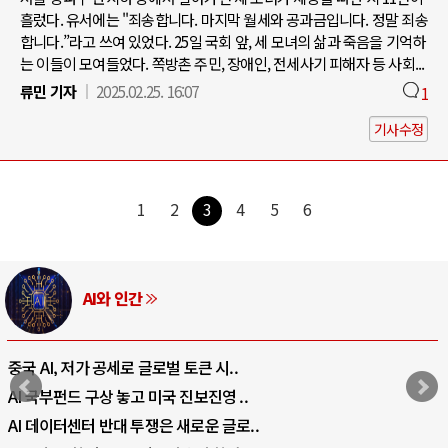
흘렀다. 유서에는 "죄송합니다. 마지막 월세와 공과금입니다. 정말 죄송
합니다.”라고 쓰여 있었다. 25일 국회 앞, 세 모녀의 삶과 죽음을 기억하
는 이들이 모여들었다. 쪽방촌 주민, 장애인, 전세사기 피해자 등 사회...
류민 기자
2025.02.25. 16:07
1
기사수정
1
2
3
4
5
6
AI와 인간
중국 AI, 저가 공세로 글로벌 토큰 시..
AI 국부펀드 구상 놓고 미국 진보진영 ..
AI 데이터센터 반대 투쟁은 새로운 글로..