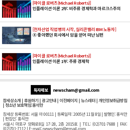
[마이클 로버츠(Michael Roberts)]
인플레이션 이론 2부: 비주류 경제학과 마르크스주의
[전자산업 직업병의 시작, 실리콘밸리 IBM 노동자]
④ 좋아했던 회사에서 암을 얻어 떠난 남편
[마이클 로버츠(Michael Roberts)]
인플레이션 이론 1부: 주류 경제학
독자제보
newscham@gmail.com
참세상소개
|
후원하기
|
광고안내
|
이전페이지
|
뉴스레터
|
개인정보취급방침
|
청소년 보호책임:홍석만
참세상 등록번호: 서울 아 00111 | 등록일자: 2005년 11월 8일 | 발행인: 홍석만
| 편집인: 홍석만
서울
시 마포구 양화로8길 17-28, 2층 2015호
| TEL: (02)701-7688 | FAX:
(02)701-7112 |
E-mail:
newscham@gmail.com