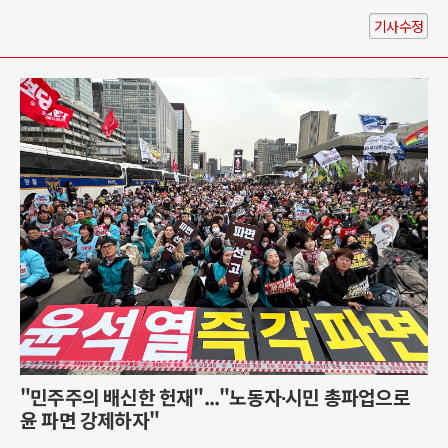
기사수정
"민주주의 배신한 헌재"..."노동자∙시민 총파업으로
윤 파면 강제하자"