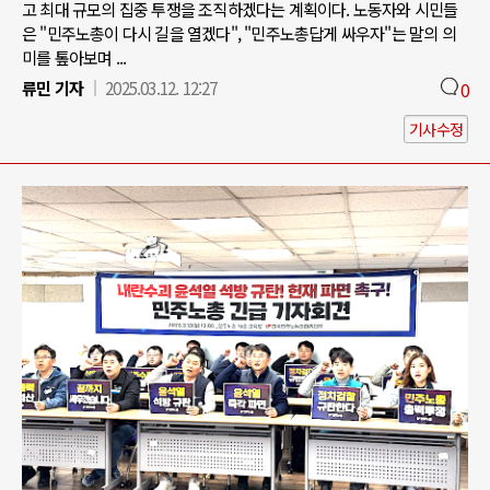
고 최대 규모의 집중 투쟁을 조직하겠다는 계획이다. 노동자와 시민들
은 "민주노총이 다시 길을 열겠다", "민주노총답게 싸우자"는 말의 의
미를 톺아보며 ...
류민 기자
2025.03.12. 12:27
0
기사수정