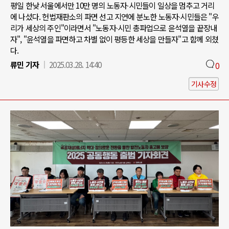
평일 한낮 서울에서만 10만 명의 노동자∙시민들이 일상을 멈추고 거리
에 나섰다. 헌법재판소의 파면 선고 지연에 분노한 노동자∙시민들은 "우
리가 세상의 주인"이라면서 "노동자∙시민 총파업으로 윤석열을 끝장내
자", "윤석열을 파면하고 차별 없이 평등한 세상을 만들자"고 함께 외쳤
다.
류민 기자
2025.03.28. 14:40
0
기사수정