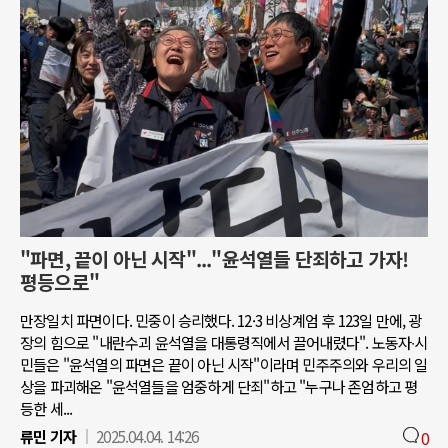
"파면, 끝이 아닌 시작"..."윤석열들 단죄하고 가자!
평등으로"
만장일치 파면이다. 민중이 승리했다. 12·3 비상계엄 후 123일 만에, 광
장의 힘으로 "내란수괴 윤석열을 대통령직에서 끌어내렸다". 노동자∙시
민들은 "윤석열의 파면은 끝이 아닌 시작"이라며 민주주의와 우리의 일
상을 파괴해온 "윤석열들을 엄중하게 단죄"하고 "누구나 존엄하고 평
등한 세...
류민 기자
2025.04.04. 14:26
0