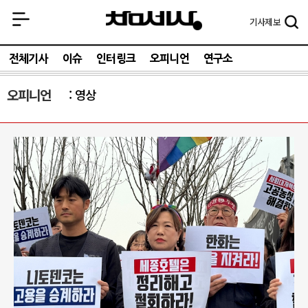
기사
제보
전체기사
이슈
인터링크
오피니언
연구소
오피니언
영상