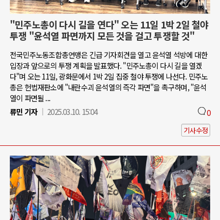
"민주노총이 다시 길을 연다" 오는 11일 1박 2일 철야
투쟁 "윤석열 파면까지 모든 것을 걸고 투쟁할 것"
전국민주노동조합총연맹은 긴급 기자회견을 열고 윤석열 석방에 대한
입장과 앞으로의 투쟁 계획을 발표했다. "민주노총이 다시 길을 열겠
다"며 오는 11일, 광화문에서 1박 2일 집중 철야 투쟁에 나선다. 민주노
총은 헌법재판소에 "내란수괴 윤석열의 즉각 파면"을 촉구하며, "윤석
열이 파면될 ...
류민 기자
2025.03.10. 15:04
0
기사수정