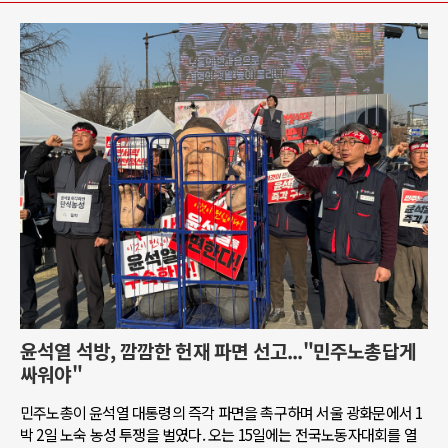
윤석열 석방, 깜깜한 헌재 파면 선고..."민주노총답게
싸워야"
민주노총이 윤석열 대통령의 즉각 파면을 촉구하며 서울 광화문에서 1
박 2일 노숙 농성 투쟁을 벌였다. 오는 15일에는 전국노동자대회를 열