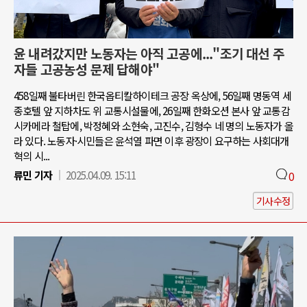
윤 내려갔지만 노동자는 아직 고공에..."조기 대선 주
자들 고공농성 문제 답해야"
458일째 불타버린 한국옵티칼하이테크 공장 옥상에, 56일째 명동역 세
종호텔 앞 지하차도 위 교통시설물에, 26일째 한화오션 본사 앞 교통감
시카메라 철탑에, 박정혜와 소현숙, 고진수, 김형수 네 명의 노동자가 올
라 있다. 노동자·시민들은 윤석열 파면 이후 광장이 요구하는 사회대개
혁의 시...
류민 기자
2025.04.09. 15:11
0
기사수정