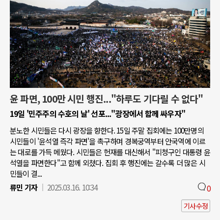
윤 파면, 100만 시민 행진..."하루도 기다릴 수 없다"
19일 '민주주의 수호의 날' 선포..."광장에서 함께 싸우자"
분노한 시민들은 다시 광장을 향한다. 15일 주말 집회에는 100만명의
시민들이 '윤석열 즉각 파면'을 촉구하며 경복궁역부터 안국역에 이르
는 대로를 가득 메웠다. 시민들은 헌재를 대신해서 "피청구인 대통령 윤
석열을 파면한다"고 함께 외쳤다. 집회 후 행진에는 갈수록 더 많은 시
민들이 결...
류민 기자
2025.03.16. 10:34
0
기사수정