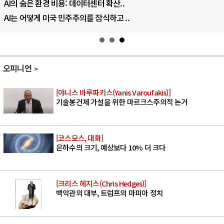
AI의 숨은 환경 비용: 데이터센터 확산..
AI는 어떻게 미국 민주주의를 잠식하고 ..
오피니언
[야니스 바루파키스(Yanis Varoufakis)]
기술봉건제 가설을 위한 마르크스주의적 논거
[코스모스, 대화]
은하수의 크기, 예상보다 10% 더 크다
[크리스 헤지스(Chris Hedges)]
백악관의 대부, 트럼프의 마피아 정치