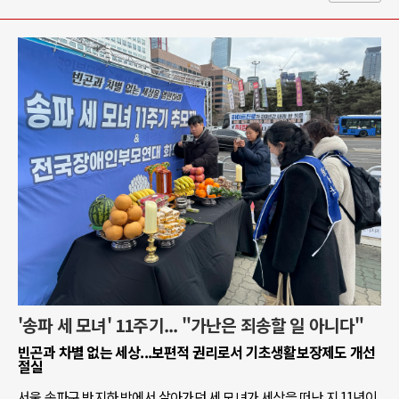
'송파 세 모녀' 11주기... "가난은 죄송할 일 아니다"
빈곤과 차별 없는 세상...보편적 권리로서 기초생활보장제도 개선
절실
서울 송파구 반지하 방에서 살아가던 세 모녀가 세상을 떠난 지 11년이