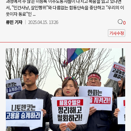
과정에서 수 많은 미등록 이주노동자들이 다치고 목숨을 잃고 있다면
서, "인간사냥, 살인행위"와 다름없는 합동단속을 중단하고 "우리의 이
웃이자 동료"인 ...
류민 기자
2025.04.15. 13:26
0
기사수정