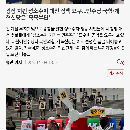
광장 지킨 성소수자 대선 정책 요구...민주당·국힘·개
혁신당은 '묵묵부답'
긴 겨울 무지갯빛으로 광장을 밝힌 성소수자 평등 시민들이 각 정당 대
선 후보들에게 "성소수자 지키는 민주주의"를 위한 공약을 요구하고 있
다. 더불어민주당과 국민의힘, 개혁신당은 아직 분명한 답을 내어놓고
있지 않다. 전국 49개 성소수자 인권단체들이 참여하는 무지개행동이 9
일 오전 더불...
류민 기자
2025.05.09. 13:53
0
기사수정