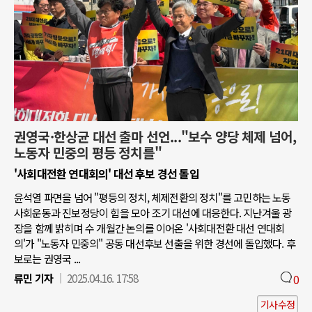
권영국·한상균 대선 출마 선언..."보수 양당 체제 넘어,
노동자 민중의 평등 정치를"
'사회대전환 연대회의' 대선 후보 경선 돌입
윤석열 파면을 넘어 "평등의 정치, 체제전환의 정치"를 고민하는 노동
사회운동과 진보정당이 힘을 모아 조기 대선에 대응한다. 지난겨울 광
장을 함께 밝히며 수 개월간 논의를 이어온 '사회대전환 대선 연대회
의'가 "노동자 민중의" 공동 대선후보 선출을 위한 경선에 돌입했다. 후
보로는 권영국 ...
류민 기자
2025.04.16. 17:58
0
기사수정