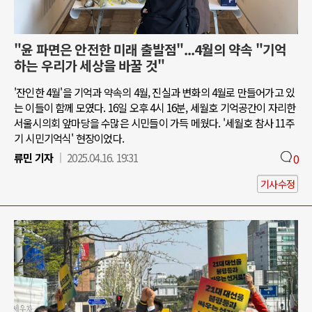
"윤 파면은 안전한 미래 출발점"...4월의 약속 "기억
하는 우리가 세상을 바꿀 것"
'잔인한 4월'을 기억과 약속의 4월, 진실과 변화의 4월로 만들어가고 있
는 이들이 함께 모였다. 16일 오후 4시 16분, 세월호 기억공간이 자리한
서울시의회 앞마당을 수많은 시민들이 가득 메웠다. '세월호 참사 11주
기 시민기억식' 현장이었다.
류민 기자
2025.04.16. 19:31
0
기사수정