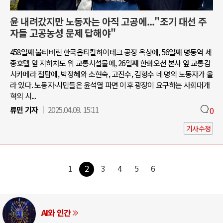
윤 내려갔지만 노동자는 아직 고공에..."조기 대선 주
자들 고공농성 문제 답해야"
458일째 불타버린 한국옵티칼하이테크 공장 옥상에, 56일째 명동역 세
종호텔 앞 지하차도 위 교통시설물에, 26일째 한화오션 본사 앞 교통감
시카메라 철탑에, 박정혜와 소현숙, 고진수, 김형수 네 명의 노동자가 올
라 있다. 노동자·시민들은 윤석열 파면 이후 광장이 요구하는 사회대개
혁의 시...
류민 기자
2025.04.09. 15:11
0
기사수정
1
2
3
4
5
6
AI와 인간