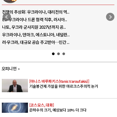
전쟁의 추상화: 우크라이나, 대리전의 역..
EU·우크라이나 드론 협력 직후, 러시아..
나토, 우크라 군사지원 2027년까지 공..
우크라이나, 덴마크, 에스토니아, 네덜란..
러·우크라, 대규모 공습 주고받아…민간 ..
오피니언
[야니스 바루파키스(Yanis Varoufakis)]
기술봉건제 가설을 위한 마르크스주의적 논거
[코스모스, 대화]
은하수의 크기, 예상보다 10% 더 크다