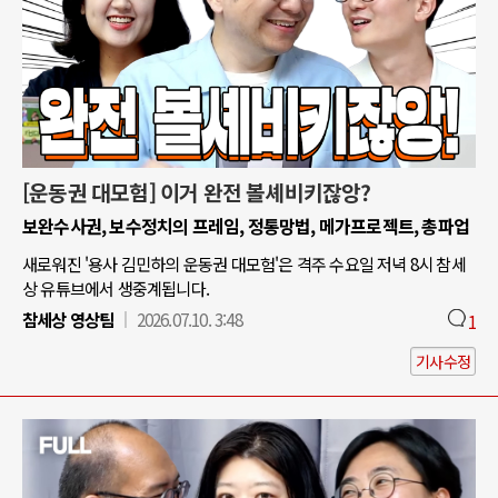
[운동권 대모험] 이거 완전 볼셰비키잖앙?
보완수사권, 보수정치의 프레임, 정통망법, 메가프로젝트, 총파업
새로워진 '용사 김민하의 운동권 대모험'은 격주 수요일 저녁 8시 참세
상 유튜브에서 생중계됩니다.
참세상 영상팀
2026.07.10. 3:48
1
기사수정