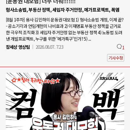
[운동권 대모험] 너무 더워!!!!!!!
형사소송법, 부동산 정책, 세입자 주거안정, 메가프로젝트, 폭염
[8월 1주차] 용사 김민하의 운동권 대모험 1) 형사소송법 개정, 이제 끝?
- 공소기각과 연임개헌의 나비효과 2) 이재명표 부동산 정책을 근거로
한 극우적 조직화 3) 세입자 주거안정 없는 부동산 정책 4) 노동법 도려
낸 개발프로젝트, 누구를 위한 '메가특구'인가? 5) ...
참세상 영상팀
2026.08.07. 7:23
1
기사수정