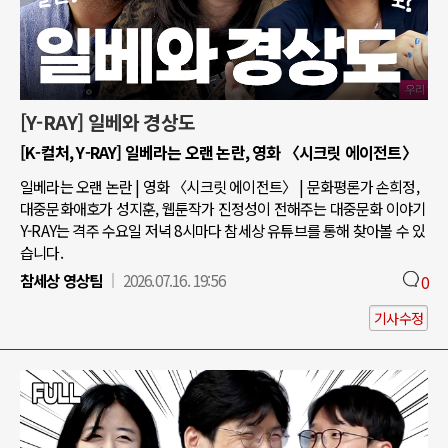
[Y-RAY] 일베와 경상도
[K-컬처, Y-RAY] 일베라는 오랜 논란, 영화 〈시크릿 에이전트〉
일베라는 오랜 논란 | 영화 〈시크릿 에이전트〉 | 문화평론가 손희정,
대중문화애호가 성지훈, 웹툰작가 진정성이 전해주는 대중문화 이야기
Y-RAY는 격주 수요일 저녁 8시마다 참세상 유튜브를 통해 찾아볼 수 있
습니다.
참세상 영상팀
2026.07.16. 19:56
0
기사수정