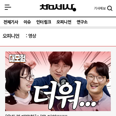
기사
제보
전체기사
이슈
인터링크
오피니언
연구소
오피니언
영상