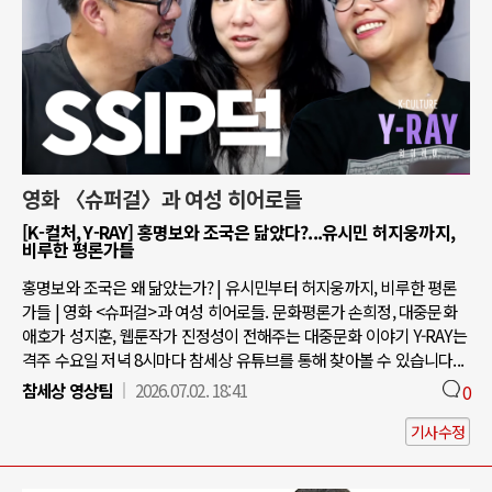
영화 〈슈퍼걸〉과 여성 히어로들
[K-컬처, Y-RAY] 홍명보와 조국은 닮았다?...유시민 허지웅까지,
비루한 평론가들
홍명보와 조국은 왜 닮았는가? | 유시민부터 허지웅까지, 비루한 평론
가들 | 영화 <슈퍼걸>과 여성 히어로들. 문화평론가 손희정, 대중문화
애호가 성지훈, 웹툰작가 진정성이 전해주는 대중문화 이야기 Y-RAY는
격주 수요일 저녁 8시마다 참세상 유튜브를 통해 찾아볼 수 있습니다...
참세상 영상팀
2026.07.02. 18:41
0
기사수정