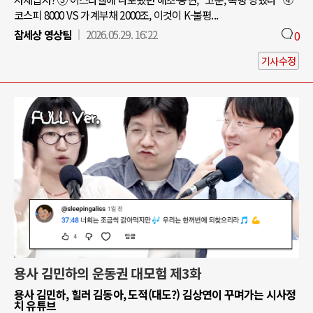
코스피 8000 VS 가계부채 2000조, 이것이 K-불평...
참세상 영상팀
2026.05.29. 16:22
0
기사수정
용사 김민하의 운동권 대모험 제3화
용사 김민하, 힐러 김동아, 도적(대도?) 김상연이 꾸며가는 시사정
치 유튜브