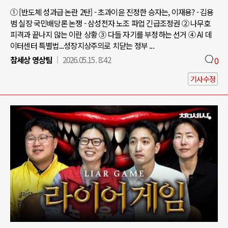
① [반도체 성과급 논란 2탄] - 초과이윤 진정한 승자는, 이재용? - 김용
범 실장 국민배당론 논쟁 - 삼성전자 노조 파업 긴급조정권 ② 나무호
피격과 끝나지 않는 이란 상황 ③ 다들 자기를 부정하는 선거 ④ AI 데
이터센터 특별법...성장지상주의로 치닫는 정부 ...
참세상 영상팀
2026.05.15. 8:42
0
기사수정