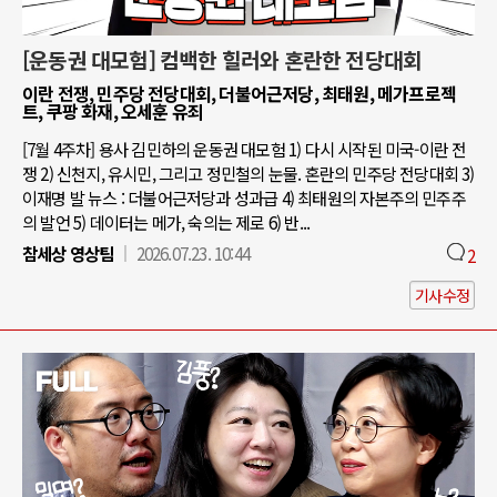
[운동권 대모험] 컴백한 힐러와 혼란한 전당대회
이란 전쟁, 민주당 전당대회, 더불어근저당, 최태원, 메가프로젝
트, 쿠팡 화재, 오세훈 유죄
[7월 4주차] 용사 김민하의 운동권 대모험 1) 다시 시작된 미국-이란 전
쟁 2) 신천지, 유시민, 그리고 정민철의 눈물. 혼란의 민주당 전당대회 3)
이재명 발 뉴스 : 더불어근저당과 성과급 4) 최태원의 자본주의 민주주
의 발언 5) 데이터는 메가, 숙의는 제로 6) 반...
참세상 영상팀
2026.07.23. 10:44
2
기사수정