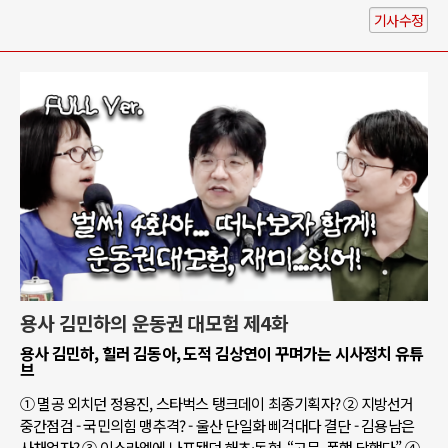
기사수정
용사 김민하의 운동권 대모험 제4화
용사 김민하, 힐러 김동아, 도적 김상연이 꾸며가는 시사정치 유튜
브
① 멸공 외치던 정용진, 스타벅스 탱크데이 최종기획자? ② 지방선거
중간점검 - 국민의힘 맹추격? - 울산 단일화 삐걱대다 결단 - 김용남은
사채업자? ③ 이스라엘에 나포됐던 해초·동현, “고문, 폭행 당했다” ④