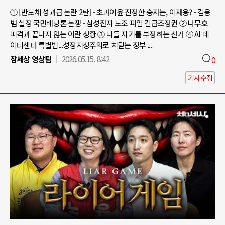
① [반도체 성과급 논란 2탄] - 초과이윤 진정한 승자는, 이재용? - 김용
범 실장 국민배당론 논쟁 - 삼성전자 노조 파업 긴급조정권 ② 나무호
피격과 끝나지 않는 이란 상황 ③ 다들 자기를 부정하는 선거 ④ AI 데
이터센터 특별법...성장지상주의로 치닫는 정부 ...
참세상 영상팀
2026.05.15. 8:42
0
기사수정