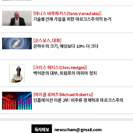
[야니스 바루파키스(Yanis Varoufakis)]
기술봉건제 가설을 위한 마르크스주의적 논거
[코스모스, 대화]
은하수의 크기, 예상보다 10% 더 크다
[크리스 헤지스(Chris Hedges)]
백악관의 대부, 트럼프의 마피아 정치
[마이클 로버츠(Michael Roberts)]
인플레이션 이론 2부: 비주류 경제학과 마르크스주의
독자제보
newscham@gmail.com