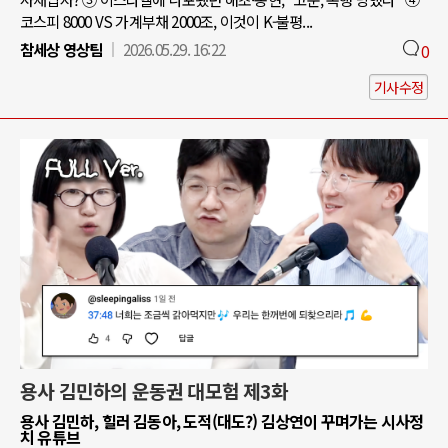
코스피 8000 VS 가계부채 2000조, 이것이 K-불평...
참세상 영상팀
2026.05.29. 16:22
0
기사수정
용사 김민하의 운동권 대모험 제3화
용사 김민하, 힐러 김동아, 도적(대도?) 김상연이 꾸며가는 시사정
치 유튜브