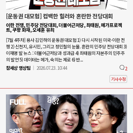
[운동권 대모험] 컴백한 힐러와 혼란한 전당대회
이란 전쟁, 민주당 전당대회, 더불어근저당, 최태원, 메가프로젝
트, 쿠팡 화재, 오세훈 유죄
[7월 4주차] 용사 김민하의 운동권 대모험 1) 다시 시작된 미국-이란 전
쟁 2) 신천지, 유시민, 그리고 정민철의 눈물. 혼란의 민주당 전당대회 3)
이재명 발 뉴스 : 더불어근저당과 성과급 4) 최태원의 자본주의 민주주
의 발언 5) 데이터는 메가, 숙의는 제로 6) 반...
참세상 영상팀
2026.07.23. 10:44
2
기사수정