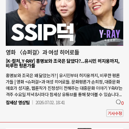
영화 〈슈퍼걸〉과 여성 히어로들
[K-컬처, Y-RAY] 홍명보와 조국은 닮았다?...유시민 허지웅까지,
비루한 평론가들
홍명보와 조국은 왜 닮았는가? | 유시민부터 허지웅까지, 비루한 평론
가들 | 영화 <슈퍼걸>과 여성 히어로들. 문화평론가 손희정, 대중문화
애호가 성지훈, 웹툰작가 진정성이 전해주는 대중문화 이야기 Y-RAY는
격주 수요일 저녁 8시마다 참세상 유튜브를 통해 찾아볼 수 있습니다...
참세상 영상팀
2026.07.02. 18:41
0
기사수정