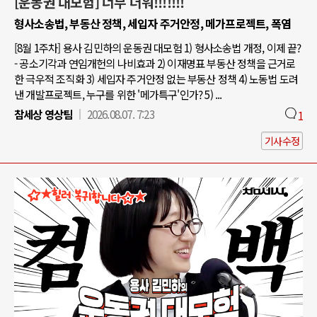
[운동권 대모험] 너무 더워!!!!!!!
형사소송법, 부동산 정책, 세입자 주거안정, 메가프로젝트, 폭염
[8월 1주차] 용사 김민하의 운동권 대모험 1) 형사소송법 개정, 이제 끝?
- 공소기각과 연임개헌의 나비효과 2) 이재명표 부동산 정책을 근거로
한 극우적 조직화 3) 세입자 주거안정 없는 부동산 정책 4) 노동법 도려
낸 개발프로젝트, 누구를 위한 '메가특구'인가? 5) ...
참세상 영상팀
2026.08.07. 7:23
1
기사수정