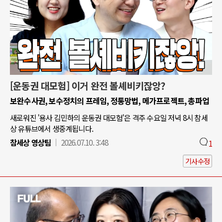
[운동권 대모험] 이거 완전 볼셰비키잖앙?
보완수사권, 보수정치의 프레임, 정통망법, 메가프로젝트, 총파업
새로워진 '용사 김민하의 운동권 대모험'은 격주 수요일 저녁 8시 참세
상 유튜브에서 생중계됩니다.
참세상 영상팀
2026.07.10. 3:48
1
기사수정