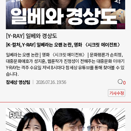
[Y-RAY] 일베와 경상도
[K-컬처, Y-RAY] 일베라는 오랜 논란, 영화 〈시크릿 에이전트〉
일베라는 오랜 논란 | 영화 〈시크릿 에이전트〉 | 문화평론가 손희정,
대중문화애호가 성지훈, 웹툰작가 진정성이 전해주는 대중문화 이야기
Y-RAY는 격주 수요일 저녁 8시마다 참세상 유튜브를 통해 찾아볼 수 있
습니다.
참세상 영상팀
2026.07.16. 19:56
0
기사수정