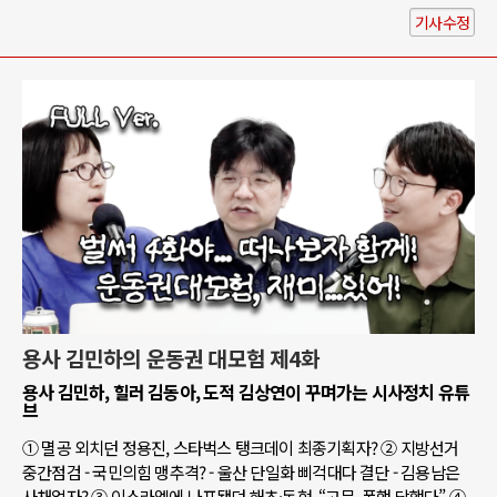
기사수정
용사 김민하의 운동권 대모험 제4화
용사 김민하, 힐러 김동아, 도적 김상연이 꾸며가는 시사정치 유튜
브
① 멸공 외치던 정용진, 스타벅스 탱크데이 최종기획자? ② 지방선거
중간점검 - 국민의힘 맹추격? - 울산 단일화 삐걱대다 결단 - 김용남은
사채업자? ③ 이스라엘에 나포됐던 해초·동현, “고문, 폭행 당했다” ④