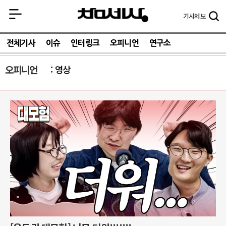
기사
제보
전체기사
이슈
인터링크
오피니언
연구소
오피니언
영상