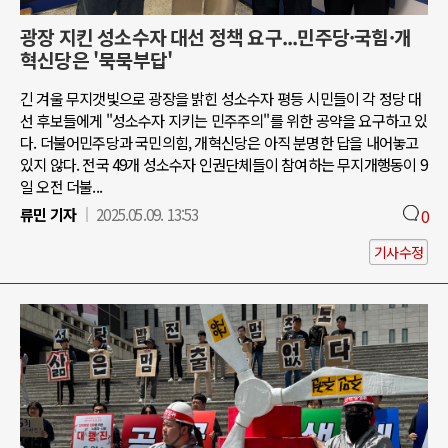
광장 지킨 성소수자 대선 정책 요구...민주당·국힘·개
혁신당은 '묵묵부답'
긴 겨울 무지갯빛으로 광장을 밝힌 성소수자 평등 시민들이 각 정당 대
선 후보들에게 "성소수자 지키는 민주주의"를 위한 공약을 요구하고 있
다. 더불어민주당과 국민의힘, 개혁신당은 아직 분명한 답을 내어놓고
있지 않다. 전국 49개 성소수자 인권단체들이 참여하는 무지개행동이 9
일 오전 더불...
류민 기자
2025.05.09. 13:53
0
기사수정