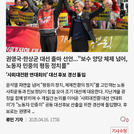
권영국·한상균 대선 출마 선언..."보수 양당 체제 넘어,
노동자 민중의 평등 정치를"
'사회대전환 연대회의' 대선 후보 경선 돌입
윤석열 파면을 넘어 "평등의 정치, 체제전환의 정치"를 고민하는 노동
사회운동과 진보정당이 힘을 모아 조기 대선에 대응한다. 지난겨울 광
장을 함께 밝히며 수 개월간 논의를 이어온 '사회대전환 대선 연대회
의'가 "노동자 민중의" 공동 대선후보 선출을 위한 경선에 돌입했다. 후
보로는 권영국 ...
류민 기자
2025.04.16. 17:58
0
기사수정