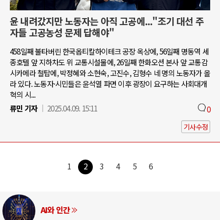
윤 내려갔지만 노동자는 아직 고공에..."조기 대선 주
자들 고공농성 문제 답해야"
458일째 불타버린 한국옵티칼하이테크 공장 옥상에, 56일째 명동역 세
종호텔 앞 지하차도 위 교통시설물에, 26일째 한화오션 본사 앞 교통감
시카메라 철탑에, 박정혜와 소현숙, 고진수, 김형수 네 명의 노동자가 올
라 있다. 노동자·시민들은 윤석열 파면 이후 광장이 요구하는 사회대개
혁의 시...
류민 기자
2025.04.09. 15:11
0
기사수정
1
2
3
4
5
6
러시아-우크라이나 전쟁