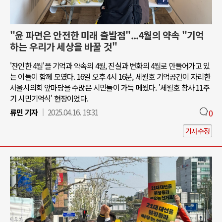
"윤 파면은 안전한 미래 출발점"...4월의 약속 "기억
하는 우리가 세상을 바꿀 것"
'잔인한 4월'을 기억과 약속의 4월, 진실과 변화의 4월로 만들어가고 있
는 이들이 함께 모였다. 16일 오후 4시 16분, 세월호 기억공간이 자리한
서울시의회 앞마당을 수많은 시민들이 가득 메웠다. '세월호 참사 11주
기 시민기억식' 현장이었다.
류민 기자
2025.04.16. 19:31
0
기사수정