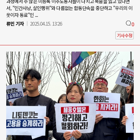
과정에서 수 많은 미등록 이주노동자들이 다치고 목숨을 잃고 있다면
서, "인간사냥, 살인행위"와 다름없는 합동단속을 중단하고 "우리의 이
웃이자 동료"인 ...
류민 기자
2025.04.15. 13:26
0
기사수정