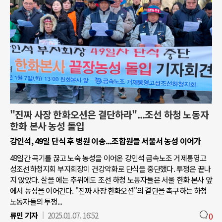
"진짜 사장 한화오션은 결단하라"...조선 하청 노동자
한화 본사 농성 돌입
강인석, 49일 단식 후 병원 이송...조합원들 서울서 농성 이어가
49일간 곡기를 끊고 노숙 농성을 이어온 강인석 금속노조 거제통영고
성조선하청지회 부지회장이 건강악화로 단식을 중단했다. 투쟁은 끝나
지 않았다. 살을 에는 추위에도 조선 하청 노동자들은 서울 한화 본사 앞
에서 농성을 이어간다. "진짜 사장 한화오션"의 결단을 촉구하는 하청
노동자들의 투쟁...
류민 기자
2025.01.07. 16:52
0