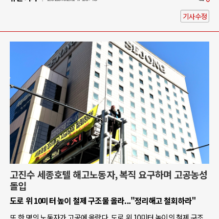
기사수정
고진수 세종호텔 해고노동자, 복직 요구하며 고공농성
돌입
도로 위 10미터 높이 철제 구조물 올라..."정리해고 철회하라"
또 한 명의 노동자가 고공에 올랐다. 도로 위 10미터 높이의 철제 구조