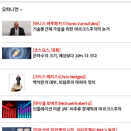
오피니언
[야니스 바루파키스(Yanis Varoufakis)]
기술봉건제 가설을 위한 마르크스주의적 논거
[코스모스, 대화]
은하수의 크기, 예상보다 10% 더 크다
[크리스 헤지스(Chris Hedges)]
백악관의 대부, 트럼프의 마피아 정치
[마이클 로버츠(Michael Roberts)]
인플레이션 이론 2부: 비주류 경제학과 마르크스주의
[전자산업 직업병의 시작, 실리콘밸리 IBM 노동자]