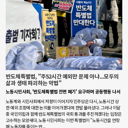
반도체특별법, "주52시간 예외만 문제 아냐...모두의
삶과 생태 파괴하는 악법"
노동시민사회, '반도체특별법 전면 폐기' 요구하며 공동행동 나서
노동계와 시민사회에서 저항이 이어지자 민주당은 다시, 노동시간 상
한 예외 조항에 대한 논의를 이어가겠다며 한발 물러섰다. 그러나 이달
중 국민의힘과 함께 반도체특별법의 국회 통과를 추진하겠다는 입장은
고수하는 모양새다. 노동시민사회는 이번 특별법이 "노동시간을 연장
해 노동자를 죽이는 반...