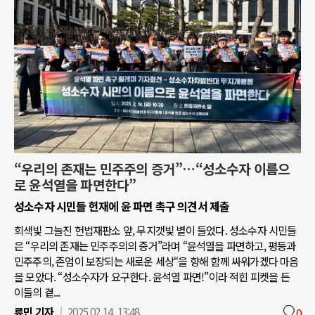
“우리의 존재는 민주주의 증거”…“성소수자 이름으
로 윤석열을 파면한다”
성소수자 시민들 헌재에 윤 파면 촉구 의견서 제출
회색빛 그늘진 헌법재판소 앞, 무지갯빛 볕이 들었다. 성소수자 시민들
은 “우리의 존재는 민주주의의 증거”라며 “윤석열을 파면하고, 평등과
민주주의, 존엄이 보장되는 새로운 세상“을 향해 함께 싸워가겠다 마음
을 모았다. “성소수자가 요구한다. 윤석열 파면!”이라 적힌 피켓을 든
이들의 곁...
류민 기자
2025.02.14. 13:48
0