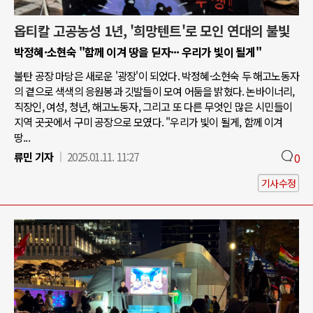
옵티칼 고공농성 1년, '희망텐트'로 모인 연대의 불빛
박정혜·소현숙 "함께 이겨 땅을 딛자··· 우리가 빛이 될게"
불탄 공장 마당은 새로운 '광장'이 되었다. 박정혜·소현숙 두 해고노동자
의 곁으로 색색의 응원봉과 깃발들이 모여 어둠을 밝혔다. 논바이너리,
직장인, 여성, 청년, 해고노동자, 그리고 또 다른 무엇인 많은 시민들이
지역 곳곳에서 구미 공장으로 모였다. "우리가 빛이 될게, 함께 이겨
땅...
류민 기자
2025.01.11. 11:27
0
기사수정