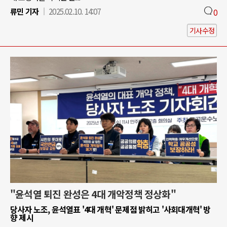
류민 기자
2025.02.10. 14:07
0
기사수정
"윤석열 퇴진 완성은 4대 개악정책 정상화"
당사자 노조, 윤석열표 '4대 개혁' 문제점 밝히고 '사회대개혁' 방
향 제시