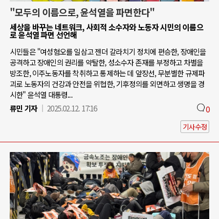
"모두의 이름으로, 윤석열을 파면한다"
세상을 바꾸는 네트워크, 사회적 소수자와 노동자 시민의 이름으
로 윤석열 파면 선언해
시민들은 "여성혐오를 일삼고 젠더 갈라치기 정치에 편승한, 장애인을
공격하고 장애인의 권리를 약탈한, 성소수자 존재를 부정하고 차별을
방조한, 이주노동자를 착취하고 통제하는 데 앞장선, 무분별한 규제파
괴로 노동자의 건강과 안전을 위협한, 기후정의를 외면하고 생명을 경
시한" 윤석열 대통령...
류민 기자
2025.02.12. 17:16
0
기사수정