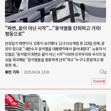
"파면, 끝이 아닌 시작"..."윤석열들 단죄하고 가자!
평등으로"
만장일치 파면이다. 민중이 승리했다. 12·3 비상계엄 후 123일 만에, 광
장의 힘으로 "내란수괴 윤석열을 대통령직에서 끌어내렸다". 노동자∙시
민들은 "윤석열의 파면은 끝이 아닌 시작"이라며 민주주의와 우리의 일
상을 파괴해온 "윤석열들을 엄중하게 단죄"하고 "누구나 존엄하고 평
등한 세...
류민 기자
2025.04.04. 14:26
0
기사수정