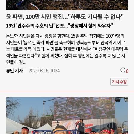
윤 파면, 100만 시민 행진..."하루도 기다릴 수 없다"
19일 '민주주의 수호의 날' 선포..."광장에서 함께 싸우자"
분노한 시민들은 다시 광장을 향한다. 15일 주말 집회에는 100만명의
시민들이 '윤석열 즉각 파면'을 촉구하며 경복궁역부터 안국역에 이르
는 대로를 가득 메웠다. 시민들은 헌재를 대신해서 "피청구인 대통령 윤
석열을 파면한다"고 함께 외쳤다. 집회 후 행진에는 갈수록 더 많은 시
민들이 결...
류민 기자
2025.03.16. 10:34
0
기사수정