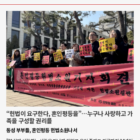
“헌법이 요구한다, 혼인평등을”…누구나 사랑하고 가
족을 구성할 권리를
동성 부부들, 혼인평등 헌법소원나서