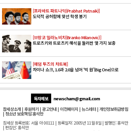
[프라바트 파트나익(Prabhat Patnaik)]
도덕적 공허함에 맞선 학생 봉기
[브랑코 밀라노비치(Branko Milanovic)]
트로츠키와 트로츠키 해석을 둘러싼 몇 가지 보충
[애덤 투즈의 차트북]
차이나 쇼크, 1.0과 2.0을 넘어 ‘빅 원’(Big One)으로
독자제보
newscham@gmail.com
참세상소개
|
후원하기
|
광고안내
|
이전페이지
|
뉴스레터
|
개인정보취급방침
|
청소년 보호책임:홍석만
참세상 등록번호: 서울 아 00111 | 등록일자: 2005년 11월 8일 | 발행인: 홍석만
| 편집인: 홍석만