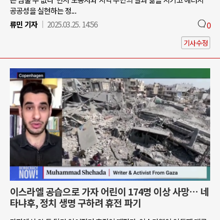
공공성을 실현하는 정...
류민 기자
2025.03.25. 14:56
0
기사수정
이스라엘 공습으로 가자 어린이 174명 이상 사망… 네
타냐후, 정치 생명 구하려 휴전 파기