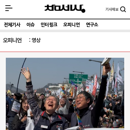
기사
제보
전체기사
이슈
인터링크
오피니언
연구소
오피니언
영상