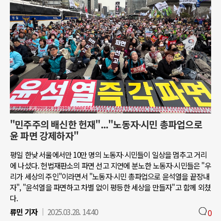
"민주주의 배신한 헌재"..."노동자∙시민 총파업으로
윤 파면 강제하자"
평일 한낮 서울에서만 10만 명의 노동자∙시민들이 일상을 멈추고 거리
에 나섰다. 헌법재판소의 파면 선고 지연에 분노한 노동자∙시민들은 "우
리가 세상의 주인"이라면서 "노동자∙시민 총파업으로 윤석열을 끝장내
자", "윤석열을 파면하고 차별 없이 평등한 세상을 만들자"고 함께 외쳤
다.
류민 기자
2025.03.28. 14:40
0