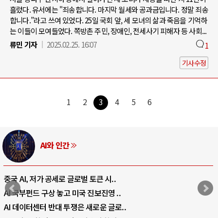
흘렀다. 유서에는 "죄송합니다. 마지막 월세와 공과금입니다. 정말 죄송
합니다.”라고 쓰여 있었다. 25일 국회 앞, 세 모녀의 삶과 죽음을 기억하
는 이들이 모여들었다. 쪽방촌 주민, 장애인, 전세사기 피해자 등 사회...
류민 기자
2025.02.25. 16:07
1
기사수정
1
2
3
4
5
6
AI와 인간
중국 AI, 저가 공세로 글로벌 토큰 시..
AI 국부펀드 구상 놓고 미국 진보진영 ..
AI 데이터센터 반대 투쟁은 새로운 글로..