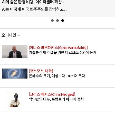
AI의 숨은 환경 비용: 데이터센터 확산..
AI는 어떻게 미국 민주주의를 잠식하고 ..
오피니언
[야니스 바루파키스(Yanis Varoufakis)]
기술봉건제 가설을 위한 마르크스주의적 논거
[코스모스, 대화]
은하수의 크기, 예상보다 10% 더 크다
[크리스 헤지스(Chris Hedges)]
백악관의 대부, 트럼프의 마피아 정치