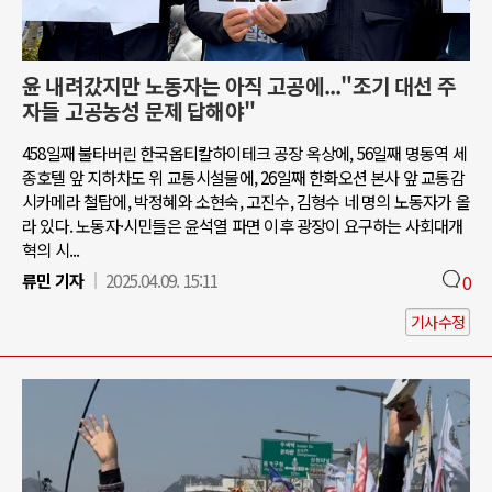
윤 내려갔지만 노동자는 아직 고공에..."조기 대선 주
자들 고공농성 문제 답해야"
458일째 불타버린 한국옵티칼하이테크 공장 옥상에, 56일째 명동역 세
종호텔 앞 지하차도 위 교통시설물에, 26일째 한화오션 본사 앞 교통감
시카메라 철탑에, 박정혜와 소현숙, 고진수, 김형수 네 명의 노동자가 올
라 있다. 노동자·시민들은 윤석열 파면 이후 광장이 요구하는 사회대개
혁의 시...
류민 기자
2025.04.09. 15:11
0
기사수정