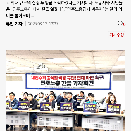
고 최대 규모의 집중 투쟁을 조직하겠다는 계획이다. 노동자와 시민들
은 "민주노총이 다시 길을 열겠다", "민주노총답게 싸우자"는 말의 의
미를 톺아보며 ...
류민 기자
2025.03.12. 12:27
0
기사수정