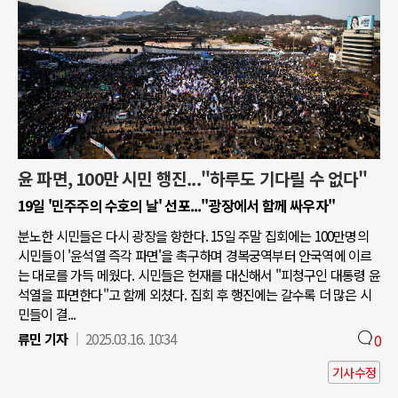
윤 파면, 100만 시민 행진..."하루도 기다릴 수 없다"
19일 '민주주의 수호의 날' 선포..."광장에서 함께 싸우자"
분노한 시민들은 다시 광장을 향한다. 15일 주말 집회에는 100만명의
시민들이 '윤석열 즉각 파면'을 촉구하며 경복궁역부터 안국역에 이르
는 대로를 가득 메웠다. 시민들은 헌재를 대신해서 "피청구인 대통령 윤
석열을 파면한다"고 함께 외쳤다. 집회 후 행진에는 갈수록 더 많은 시
민들이 결...
류민 기자
2025.03.16. 10:34
0
기사수정