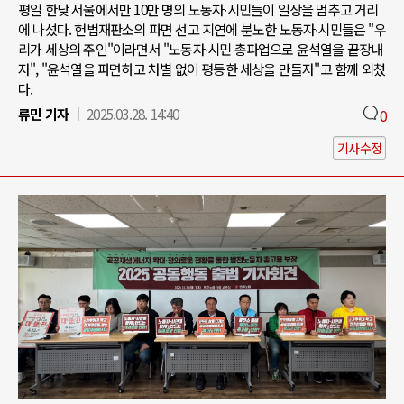
평일 한낮 서울에서만 10만 명의 노동자∙시민들이 일상을 멈추고 거리
에 나섰다. 헌법재판소의 파면 선고 지연에 분노한 노동자∙시민들은 "우
리가 세상의 주인"이라면서 "노동자∙시민 총파업으로 윤석열을 끝장내
자", "윤석열을 파면하고 차별 없이 평등한 세상을 만들자"고 함께 외쳤
다.
류민 기자
2025.03.28. 14:40
0
기사수정