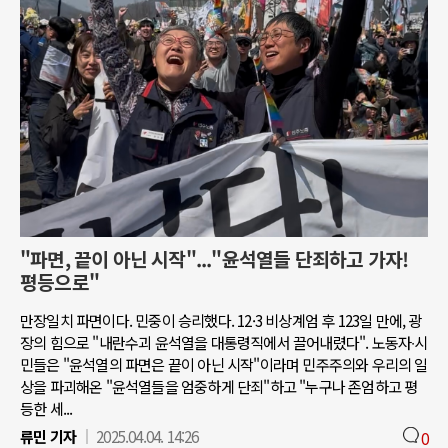
"파면, 끝이 아닌 시작"..."윤석열들 단죄하고 가자!
평등으로"
만장일치 파면이다. 민중이 승리했다. 12·3 비상계엄 후 123일 만에, 광
장의 힘으로 "내란수괴 윤석열을 대통령직에서 끌어내렸다". 노동자∙시
민들은 "윤석열의 파면은 끝이 아닌 시작"이라며 민주주의와 우리의 일
상을 파괴해온 "윤석열들을 엄중하게 단죄"하고 "누구나 존엄하고 평
등한 세...
류민 기자
2025.04.04. 14:26
0