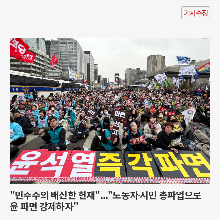
기사수정
"민주주의 배신한 헌재"..."노동자∙시민 총파업으로
윤 파면 강제하자"