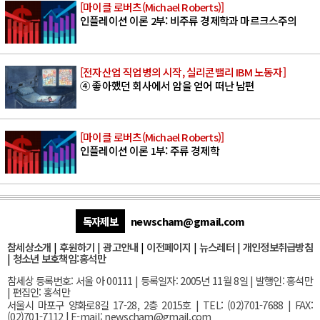
[마이클 로버츠(Michael Roberts)]
인플레이션 이론 2부: 비주류 경제학과 마르크스주의
[전자산업 직업병의 시작, 실리콘밸리 IBM 노동자]
④ 좋아했던 회사에서 암을 얻어 떠난 남편
[마이클 로버츠(Michael Roberts)]
인플레이션 이론 1부: 주류 경제학
독자제보
newscham@gmail.com
참세상소개
|
후원하기
|
광고안내
|
이전페이지
|
뉴스레터
|
개인정보취급방침
|
청소년 보호책임:홍석만
참세상 등록번호: 서울 아 00111 | 등록일자: 2005년 11월 8일 | 발행인: 홍석만
| 편집인: 홍석만
서울
시 마포구 양화로8길 17-28, 2층 2015호
| TEL: (02)701-7688 | FAX:
(02)701-7112 |
E-mail:
newscham@gmail.com