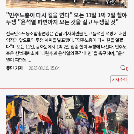
"민주노총이 다시 길을 연다" 오는 11일 1박 2일 철야
투쟁 "윤석열 파면까지 모든 것을 걸고 투쟁할 것"
전국민주노동조합총연맹은 긴급 기자회견을 열고 윤석열 석방에 대한
입장과 앞으로의 투쟁 계획을 발표했다. "민주노총이 다시 길을 열겠
다"며 오는 11일, 광화문에서 1박 2일 집중 철야 투쟁에 나선다. 민주노
총은 헌법재판소에 "내란수괴 윤석열의 즉각 파면"을 촉구하며, "윤석
열이 파면될 ...
류민 기자
2025.03.10. 15:04
0
기사수정