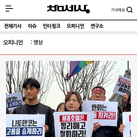
기사
제보
전체기사
이슈
인터링크
오피니언
연구소
오피니언
영상