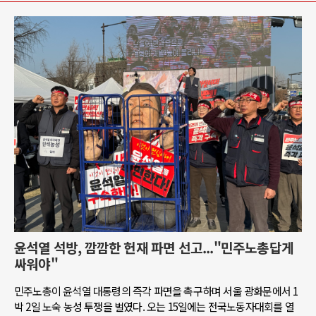
윤석열 석방, 깜깜한 헌재 파면 선고..."민주노총답게
싸워야"
민주노총이 윤석열 대통령의 즉각 파면을 촉구하며 서울 광화문에서 1
박 2일 노숙 농성 투쟁을 벌였다. 오는 15일에는 전국노동자대회를 열