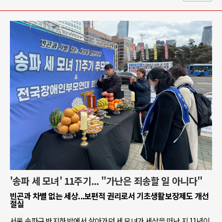
'송파 세 모녀' 11주기... "가난은 죄송할 일 아니다"
빈곤과 차별 없는 세상...보편적 권리로서 기초생활보장제도 개선
절실
서울 송파구 반지하 방에서 살아가던 세 모녀가 세상을 떠난 지 11년이