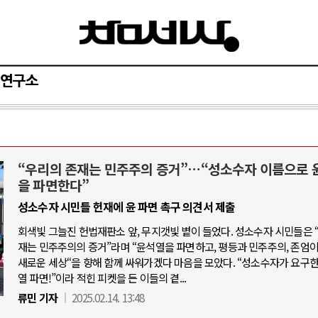
연구소
“우리의 존재는 민주주의 증거”…“성소수자 이름으로 
아-우크라이나 전쟁
중동 위기
을 파면한다”
성소수자 시민들 헌재에 윤 파면 촉구 의견서 제출
우크라이나, 대리전의 역..
호르무즈 갈등 격화, 트럼프 정치·경제 
회색빛 그늘진 헌법재판소 앞, 무지갯빛 볕이 들었다. 성소수자 시민들은 
드론 협력 직후, 러시아..
호르무즈 해협 통행료를 철회한 트
재는 민주주의의 증거”라며 “윤석열을 파면하고, 평등과 민주주의, 존엄
지원 2027년까지 공..
새로운 세상“을 향해 함께 싸워가겠다 마음을 모았다. “성소수자가 요구한
이란, 호르무즈 해협 봉쇄 선택한 배
열 파면!”이라 적힌 피켓을 든 이들의 곁...
크, 에스토니아, 네덜란..
트럼프, 이란 압박수단 한계 직면
류민 기자
2025.02.14. 13:48
모 공습 주고받아…민간 ..
하마스, 가자 통치권 이양으로 휴전 의