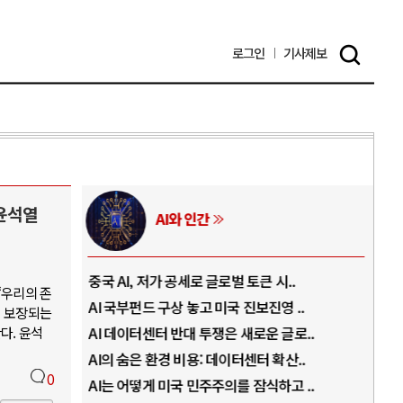
로그인
기사
제보
윤석열
AI와 인간
..
중국 AI, 저가 공세로 글로벌 토큰 시..
전쟁
“우리의 존
럼프
AI 국부펀드 구상 놓고 미국 진보진영 ..
EU
이 보장되는
다. 윤석
경
AI 데이터센터 반대 투쟁은 새로운 글로..
나토
AI의 숨은 환경 비용: 데이터센터 확산..
우크
0
지..
AI는 어떻게 미국 민주주의를 잠식하고 ..
러·