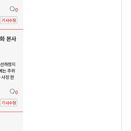
0
기사수정
한화 본사
조선하청지
에는 추위
 사장 한
0
기사수정