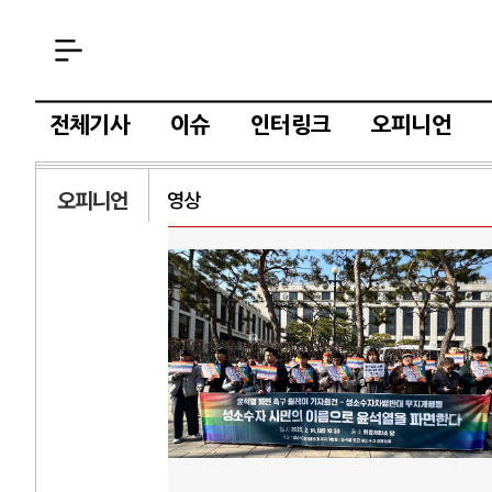
전체기사
이슈
인터링크
오피니언
오피니언
영상
AI와 인간
러시
중국 AI, 저가 공세로 글로벌 토큰 시..
전쟁의 추상화: 
AI 국부펀드 구상 놓고 미국 진보진영 ..
EU·우크라이나 
AI 데이터센터 반대 투쟁은 새로운 글로..
나토, 우크라 군사
AI의 숨은 환경 비용: 데이터센터 확산..
우크라이나, 덴마
AI는 어떻게 미국 민주주의를 잠식하고 ..
러·우크라, 대규