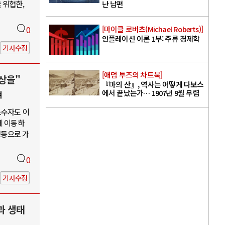
 위협한,
난 남편
[마이클 로버츠(Michael Roberts)]
0
인플레이션 이론 1부: 주류 경제학
기사수정
[애덤 투즈의 차트북]
상을"
『마의 산』, 역사는 어떻게 다보스
에서 끝났는가… 1907년 9월 무렵
쳐
소수자도 이
게 이동하
평등으로 가
0
기사수정
과 생태