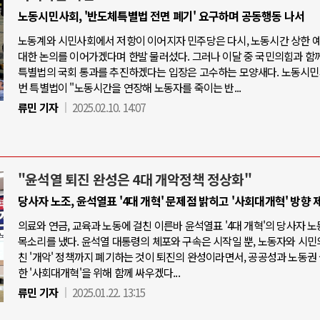
노동시민사회, '반도체특별법 전면 폐기' 요구하며 공동행동 나서
노동계와 시민사회에서 저항이 이어지자 민주당은 다시, 노동시간 상한 
대한 논의를 이어가겠다며 한발 물러섰다. 그러나 이달 중 국민의힘과 함
특별법의 국회 통과를 추진하겠다는 입장은 고수하는 모양새다. 노동시민
번 특별법이 "노동시간을 연장해 노동자를 죽이는 반...
류민 기자
2025.02.10. 14:07
"윤석열 퇴진 완성은 4대 개악정책 정상화"
당사자 노조, 윤석열표 '4대 개혁' 문제점 밝히고 '사회대개혁' 방향 
의료와 연금, 교육과 노동에 걸친 이른바 윤석열표 '4대 개혁'의 당사자 
목소리를 냈다. 윤석열 대통령의 체포와 구속은 시작일 뿐, 노동자와 시민
친 '개악' 정책까지 폐기하는 것이 퇴진의 완성이라면서, 공공성과 노동권
한 '사회대개혁'을 위해 함께 싸우겠다...
류민 기자
2025.01.22. 13:15