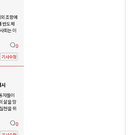
예외 조항에
께 반도체
사회는 이
0
기사수정
제시
노동자들이
의 삶을 망
 실현을 위
0
기사수정