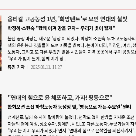
옵티칼 고공농성 1년, '희망텐트'로 모인 연대의 불빛
박정혜·소현숙 "함께 이겨 땅을 딛자··· 우리가 빛이 될게"
불탄 공장 마당은 새로운 '광장'이 되었다. 박정혜·소현숙 두 해고노동자의
색의 응원봉과 깃발들이 모여 어둠을 밝혔다. 논바이너리, 직장인, 여성, 청
노동자, 그리고 또 다른 무엇인 많은 시민들이 지역 곳곳에서 구미 공장으
"우리가 빛이 될게, 함께 이겨 땅...
류민 기자
2025.01.11. 11:27
"연대의 힘으로 윤 체포하고, 가자! 평등으로"
한화오션 조선 하청노동자 농성장 앞, '평등으로 가는 수요일' 열려
청계천로 빌딩 숲 사이 칼바람이 불었다. 천막도 없이 한밤을 지새운 조선
자들의 곁에 여성, 성소수자, 장애인, 시민, 또 다른 노동자, 누군가들이 자
"우리는 이미 우리가 되었다"면서 "연대의 힘으로 윤석열을 퇴진시키자",