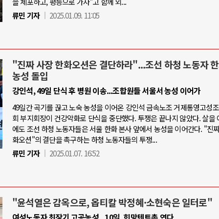
을 체포하고, 평등으로 가자"고 함께 외...
류민 기자
2025.01.09. 11:05
"진짜 사장 한화오션은 결단하라"...조선 하청 노동자 
농성 돌입
강인석, 49일 단식 후 병원 이송...조합원들 서울서 농성 이어가
49일간 곡기를 끊고 노숙 농성을 이어온 강인석 금속노조 거제통영고성
회 부지회장이 건강악화로 단식을 중단했다. 투쟁은 끝나지 않았다. 살을 
에도 조선 하청 노동자들은 서울 한화 본사 앞에서 농성을 이어간다. "진짜
화오션"의 결단을 촉구하는 하청 노동자들의 투쟁...
류민 기자
2025.01.07. 16:52
"윤석열은 감옥으로, 옵티칼 박정혜·소현숙은 일터로"
여성노동자 최장기 고공농성...10일, 희망텐트촌 연다