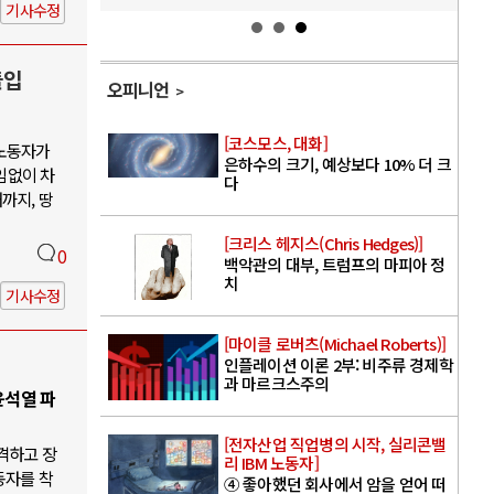
기사수정
돌입
오피니언
[코스모스, 대화]
 노동자가
은하수의 크기, 예상보다 10% 더 크
임없이 차
다
까지, 땅
[크리스 헤지스(Chris Hedges)]
0
백악관의 대부, 트럼프의 마피아 정
치
기사수정
[마이클 로버츠(Michael Roberts)]
인플레이션 이론 2부: 비주류 경제학
과 마르크스주의
윤석열 파
[전자산업 직업병의 시작, 실리콘밸
격하고 장
리 IBM 노동자]
동자를 착
④ 좋아했던 회사에서 암을 얻어 떠