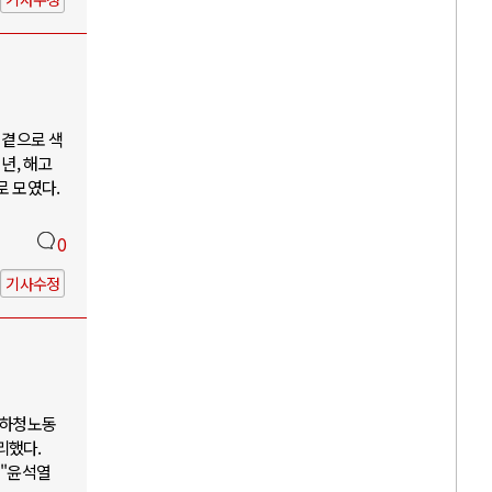
 곁으로 색
년, 해고
로 모였다.
0
기사수정
 하청노동
리했다.
 "윤석열