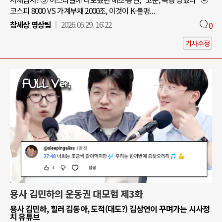
코스피 8000 VS 가계부채 2000조, 이것이 K-불평...
참세상 영상팀
2026.05.29. 16:22
0
기사수정
용사 김민하의 운동권 대모험 제3화
용사 김민하, 힐러 김동아, 도적(대도?) 김상연이 꾸며가는 시사정
치 유튜브