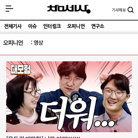
기사
제보
전체기사
이슈
인터링크
오피니언
연구소
오피니언
영상