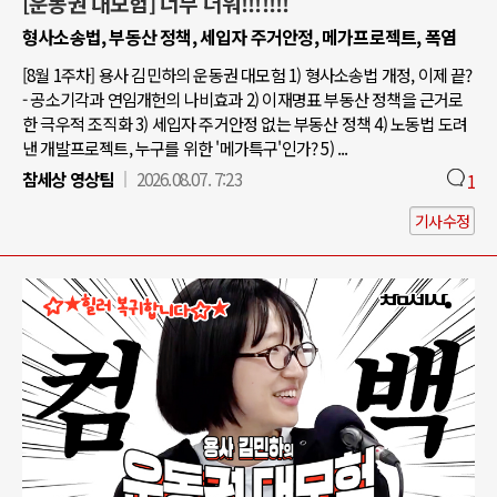
[운동권 대모험] 너무 더워!!!!!!!
형사소송법, 부동산 정책, 세입자 주거안정, 메가프로젝트, 폭염
[8월 1주차] 용사 김민하의 운동권 대모험 1) 형사소송법 개정, 이제 끝?
- 공소기각과 연임개헌의 나비효과 2) 이재명표 부동산 정책을 근거로
한 극우적 조직화 3) 세입자 주거안정 없는 부동산 정책 4) 노동법 도려
낸 개발프로젝트, 누구를 위한 '메가특구'인가? 5) ...
참세상 영상팀
2026.08.07. 7:23
1
기사수정