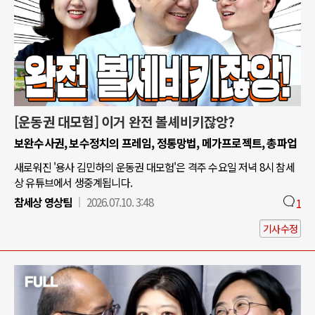
[운동권 대모험] 이거 완전 볼셰비키잖앙?
보완수사권, 보수정치의 프레임, 정통망법, 메가프로젝트, 총파업
새로워진 '용사 김민하의 운동권 대모험'은 격주 수요일 저녁 8시 참세
상 유튜브에서 생중계됩니다.
참세상 영상팀
2026.07.10. 3:48
1
기사수정