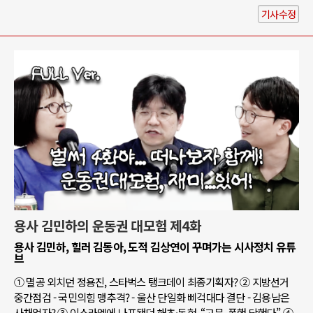
기사수정
용사 김민하의 운동권 대모험 제4화
용사 김민하, 힐러 김동아, 도적 김상연이 꾸며가는 시사정치 유튜
브
① 멸공 외치던 정용진, 스타벅스 탱크데이 최종기획자? ② 지방선거
중간점검 - 국민의힘 맹추격? - 울산 단일화 삐걱대다 결단 - 김용남은
사채업자? ③ 이스라엘에 나포됐던 해초·동현, “고문, 폭행 당했다” ④