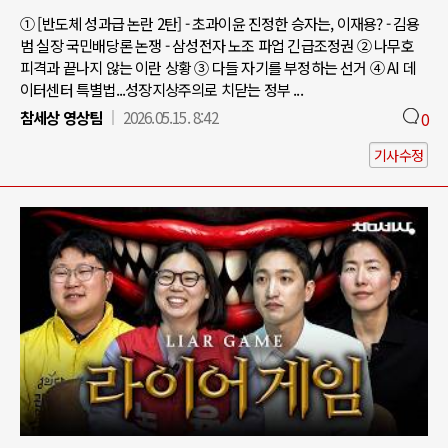
① [반도체 성과급 논란 2탄] - 초과이윤 진정한 승자는, 이재용? - 김용
범 실장 국민배당론 논쟁 - 삼성전자 노조 파업 긴급조정권 ② 나무호
피격과 끝나지 않는 이란 상황 ③ 다들 자기를 부정하는 선거 ④ AI 데
이터센터 특별법...성장지상주의로 치닫는 정부 ...
참세상 영상팀
2026.05.15. 8:42
0
기사수정