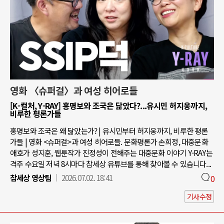
영화 〈슈퍼걸〉과 여성 히어로들
[K-컬처, Y-RAY] 홍명보와 조국은 닮았다?...유시민 허지웅까지,
비루한 평론가들
홍명보와 조국은 왜 닮았는가? | 유시민부터 허지웅까지, 비루한 평론
가들 | 영화 <슈퍼걸>과 여성 히어로들. 문화평론가 손희정, 대중문화
애호가 성지훈, 웹툰작가 진정성이 전해주는 대중문화 이야기 Y-RAY는
격주 수요일 저녁 8시마다 참세상 유튜브를 통해 찾아볼 수 있습니다...
참세상 영상팀
2026.07.02. 18:41
0
기사수정