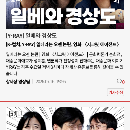
[Y-RAY] 일베와 경상도
[K-컬처, Y-RAY] 일베라는 오랜 논란, 영화 〈시크릿 에이전트〉
일베라는 오랜 논란 | 영화 〈시크릿 에이전트〉 | 문화평론가 손희정,
대중문화애호가 성지훈, 웹툰작가 진정성이 전해주는 대중문화 이야기
Y-RAY는 격주 수요일 저녁 8시마다 참세상 유튜브를 통해 찾아볼 수 있
습니다.
참세상 영상팀
2026.07.16. 19:56
0
기사수정