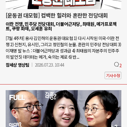
[운동권 대모험] 컴백한 힐러와 혼란한 전당대회
이란 전쟁, 민주당 전당대회, 더불어근저당, 최태원, 메가프로젝
트, 쿠팡 화재, 오세훈 유죄
[7월 4주차] 용사 김민하의 운동권 대모험 1) 다시 시작된 미국-이란 전
쟁 2) 신천지, 유시민, 그리고 정민철의 눈물. 혼란의 민주당 전당대회 3)
이재명 발 뉴스 : 더불어근저당과 성과급 4) 최태원의 자본주의 민주주
의 발언 5) 데이터는 메가, 숙의는 제로 6) 반...
참세상 영상팀
2026.07.23. 10:44
2
기사수정