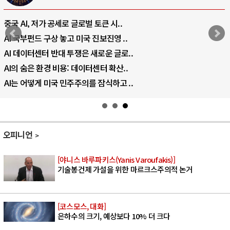
중국 AI, 저가 공세로 글로벌 토큰 시..
AI 국부펀드 구상 놓고 미국 진보진영 ..
AI 데이터센터 반대 투쟁은 새로운 글로..
AI의 숨은 환경 비용: 데이터센터 확산..
AI는 어떻게 미국 민주주의를 잠식하고 ..
오피니언
[야니스 바루파키스(Yanis Varoufakis)]
기술봉건제 가설을 위한 마르크스주의적 논거
[코스모스, 대화]
은하수의 크기, 예상보다 10% 더 크다