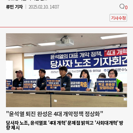
류민 기자
2025.02.10. 14:07
0
기사수정
"윤석열 퇴진 완성은 4대 개악정책 정상화"
당사자 노조, 윤석열표 '4대 개혁' 문제점 밝히고 '사회대개혁' 방
향 제시