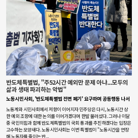
반도체특별법, "주52시간 예외만 문제 아냐...모두의
삶과 생태 파괴하는 악법"
노동시민사회, '반도체특별법 전면 폐기' 요구하며 공동행동 나서
노동계와 시민사회에서 저항이 이어지자 민주당은 다시, 노동시간 상
한 예외 조항에 대한 논의를 이어가겠다며 한발 물러섰다. 그러나 이달
중 국민의힘과 함께 반도체특별법의 국회 통과를 추진하겠다는 입장은
고수하는 모양새다. 노동시민사회는 이번 특별법이 "노동시간을 연장
해 노동자를 죽이는 반...