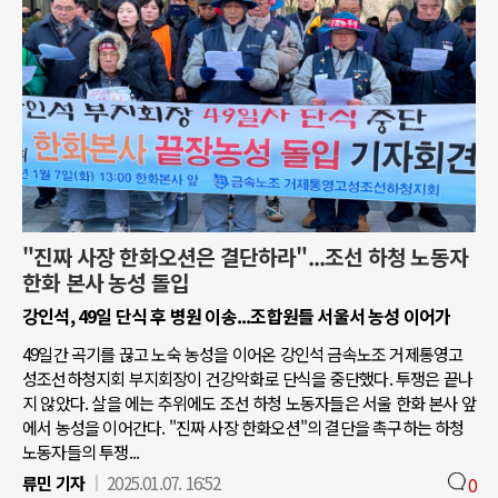
"진짜 사장 한화오션은 결단하라"...조선 하청 노동자
한화 본사 농성 돌입
강인석, 49일 단식 후 병원 이송...조합원들 서울서 농성 이어가
49일간 곡기를 끊고 노숙 농성을 이어온 강인석 금속노조 거제통영고
성조선하청지회 부지회장이 건강악화로 단식을 중단했다. 투쟁은 끝나
지 않았다. 살을 에는 추위에도 조선 하청 노동자들은 서울 한화 본사 앞
에서 농성을 이어간다. "진짜 사장 한화오션"의 결단을 촉구하는 하청
노동자들의 투쟁...
류민 기자
2025.01.07. 16:52
0