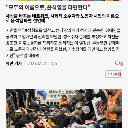
"모두의 이름으로, 윤석열을 파면한다"
세상을 바꾸는 네트워크, 사회적 소수자와 노동자 시민의 이름으
로 윤석열 파면 선언해
시민들은 "여성혐오를 일삼고 젠더 갈라치기 정치에 편승한, 장애인을
공격하고 장애인의 권리를 약탈한, 성소수자 존재를 부정하고 차별을
방조한, 이주노동자를 착취하고 통제하는 데 앞장선, 무분별한 규제파
괴로 노동자의 건강과 안전을 위협한, 기후정의를 외면하고 생명을 경
시한" 윤석열 대통령...
류민 기자
2025.02.12. 17:16
0
기사수정