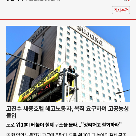
기사수정
고진수 세종호텔 해고노동자, 복직 요구하며 고공농성
돌입
도로 위 10미터 높이 철제 구조물 올라..."정리해고 철회하라"
또 한 명의 노동자가 고공에 올랐다. 도로 위 10미터 높이의 철제 구조