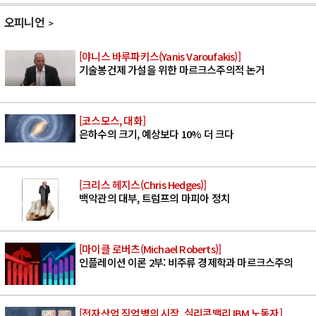
오피니언
[야니스 바루파키스(Yanis Varoufakis)]
기술봉건제 가설을 위한 마르크스주의적 논거
[코스모스, 대화]
은하수의 크기, 예상보다 10% 더 크다
[크리스 헤지스(Chris Hedges)]
백악관의 대부, 트럼프의 마피아 정치
[마이클 로버츠(Michael Roberts)]
인플레이션 이론 2부: 비주류 경제학과 마르크스주의
[전자산업 직업병의 시작, 실리콘밸리 IBM 노동자]