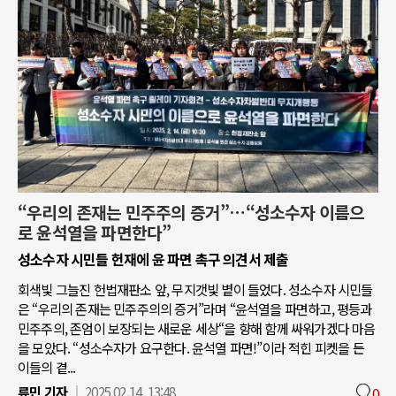
“우리의 존재는 민주주의 증거”…“성소수자 이름으
로 윤석열을 파면한다”
성소수자 시민들 헌재에 윤 파면 촉구 의견서 제출
회색빛 그늘진 헌법재판소 앞, 무지갯빛 볕이 들었다. 성소수자 시민들
은 “우리의 존재는 민주주의의 증거”라며 “윤석열을 파면하고, 평등과
민주주의, 존엄이 보장되는 새로운 세상“을 향해 함께 싸워가겠다 마음
을 모았다. “성소수자가 요구한다. 윤석열 파면!”이라 적힌 피켓을 든
이들의 곁...
류민 기자
2025.02.14. 13:48
0