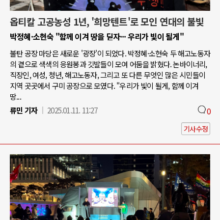
옵티칼 고공농성 1년, '희망텐트'로 모인 연대의 불빛
박정혜·소현숙 "함께 이겨 땅을 딛자··· 우리가 빛이 될게"
불탄 공장 마당은 새로운 '광장'이 되었다. 박정혜·소현숙 두 해고노동자
의 곁으로 색색의 응원봉과 깃발들이 모여 어둠을 밝혔다. 논바이너리,
직장인, 여성, 청년, 해고노동자, 그리고 또 다른 무엇인 많은 시민들이
지역 곳곳에서 구미 공장으로 모였다. "우리가 빛이 될게, 함께 이겨
땅...
류민 기자
2025.01.11. 11:27
0
기사수정