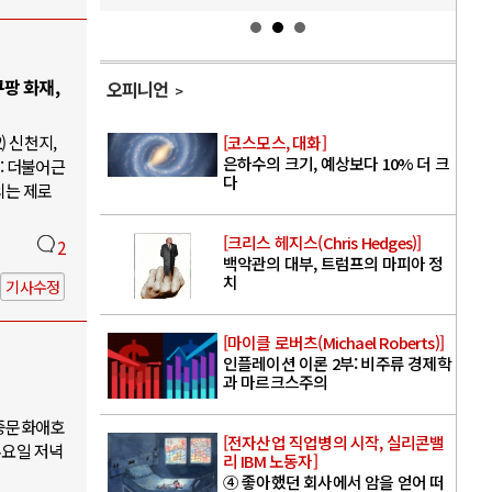
팡 화재,
오피니언
) 신천지,
[코스모스, 대화]
은하수의 크기, 예상보다 10% 더 크
: 더불어근
다
의는 제로
[크리스 헤지스(Chris Hedges)]
2
백악관의 대부, 트럼프의 마피아 정
치
기사수정
[마이클 로버츠(Michael Roberts)]
인플레이션 이론 2부: 비주류 경제학
과 마르크스주의
대중문화애호
[전자산업 직업병의 시작, 실리콘밸
수요일 저녁
리 IBM 노동자]
④ 좋아했던 회사에서 암을 얻어 떠