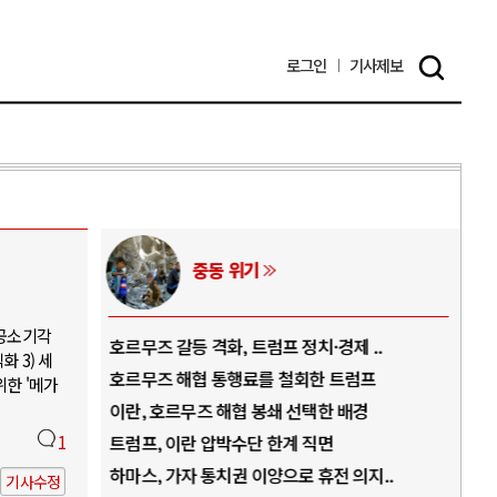
로그인
기사
제보
AI와 인간
 공소기각
경제 ..
중국 AI, 저가 공세로 글로벌 토큰 시..
 3) 세
 트럼프
AI 국부펀드 구상 놓고 미국 진보진영 ..
위한 '메가
 배경
AI 데이터센터 반대 투쟁은 새로운 글로..
면
1
AI의 숨은 환경 비용: 데이터센터 확산..
전 의지..
AI는 어떻게 미국 민주주의를 잠식하고 ..
기사수정