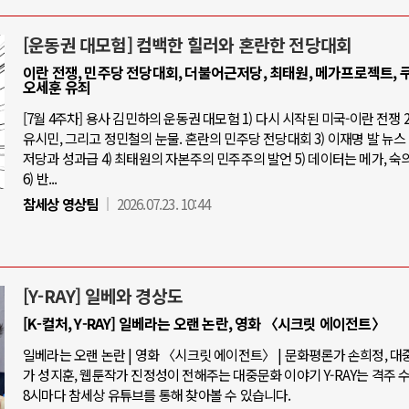
[운동권 대모험] 컴백한 힐러와 혼란한 전당대회
이란 전쟁, 민주당 전당대회, 더불어근저당, 최태원, 메가프로젝트, 쿠
오세훈 유죄
[7월 4주차] 용사 김민하의 운동권 대모험 1) 다시 시작된 미국-이란 전쟁 2
유시민, 그리고 정민철의 눈물. 혼란의 민주당 전당대회 3) 이재명 발 뉴스 
저당과 성과급 4) 최태원의 자본주의 민주주의 발언 5) 데이터는 메가, 숙
6) 반...
참세상 영상팀
2026.07.23. 10:44
[Y-RAY] 일베와 경상도
[K-컬처, Y-RAY] 일베라는 오랜 논란, 영화 〈시크릿 에이전트〉
일베라는 오랜 논란 | 영화 〈시크릿 에이전트〉 | 문화평론가 손희정, 
가 성지훈, 웹툰작가 진정성이 전해주는 대중문화 이야기 Y-RAY는 격주 
8시마다 참세상 유튜브를 통해 찾아볼 수 있습니다.