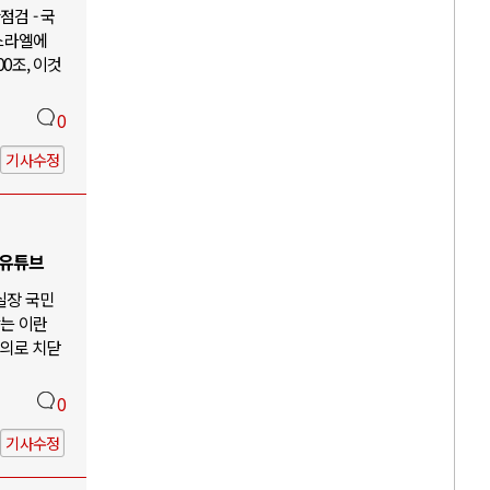
검 - 국
이스라엘에
00조, 이것
0
기사수정
 유튜브
 실장 국민
않는 이란
주의로 치닫
0
기사수정