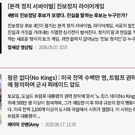
[본격 정치 서바이벌] 진보정치 라이어게임
4명의 진보정당 후보가 모였다. 진실을 말하는 후보는 누구인가?
진보정당 후보 4인이 펼치는 본격 정치 서바이벌, 라이어게임. 서로의 발
진실과 거짓을 가려내는 치열한 심리전이 벌어진다. 정치의 말과 현실을 
하는 새로운 형식의 토크 게임. 과연 끝까지 살아남는 ‘진보 정치인’은 누
참세상 영상팀
2026.05.07. 8:55
왕은 없다(No Kings) : 미국 전역 수백만 명, 트럼프 권
에 항의하며 군사 퍼레이드 압도
토요일, 도널드 트럼프 대통령의 권력 장악에 맞서 ‘노 킹스 데이(No Kings 
위에 500만 명 이상이 참여하며, 그가 재임한 이후 최대 규모의 항의 행동
다. 미국 전역 2,100개 이상의 도시와 마을에서 시위가 열렸다. 이 시위는 6
트럼프 대통령의 ...
에이미 굿맨(Amy
2025.06.17. 11:30