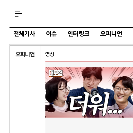
전체기사
이슈
인터링크
오피니언
오피니언
영상
AI와 인간
중국 AI, 저가 공세로 글로벌 토큰 시..
전쟁의 추상화
AI 국부펀드 구상 놓고 미국 진보진영 ..
EU·우크라이
AI 데이터센터 반대 투쟁은 새로운 글로..
나토, 우크라
AI의 숨은 환경 비용: 데이터센터 확산..
우크라이나, 
AI는 어떻게 미국 민주주의를 잠식하고 ..
러·우크라, 