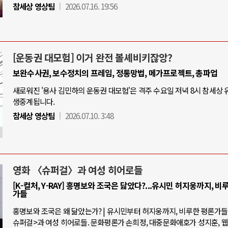
참세상 영상팀
2026.07.16. 19:56
[운동권 대모험] 이거 완전 볼셰비키잖앙?
보완수사권, 보수정치의 프레임, 정통망법, 메가프로젝트, 총파업
새로워진 '용사 김민하의 운동권 대모험'은 격주 수요일 저녁 8시 참세상
생중계됩니다.
참세상 영상팀
2026.07.10. 3:48
영화 〈슈퍼걸〉과 여성 히어로들
[K-컬처, Y-RAY] 홍명보와 조국은 닮았다?...유시민 허지웅까지, 비
가들
홍명보와 조국은 왜 닮았는가? | 유시민부터 허지웅까지, 비루한 평론가들 |
슈퍼걸>과 여성 히어로들. 문화평론가 손희정, 대중문화애호가 성지훈, 