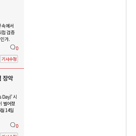
언 속에서
직접 검증
구인가.
0
기사수정
력 장악
Day)’ 시
이 벌어졌
월 14일
0