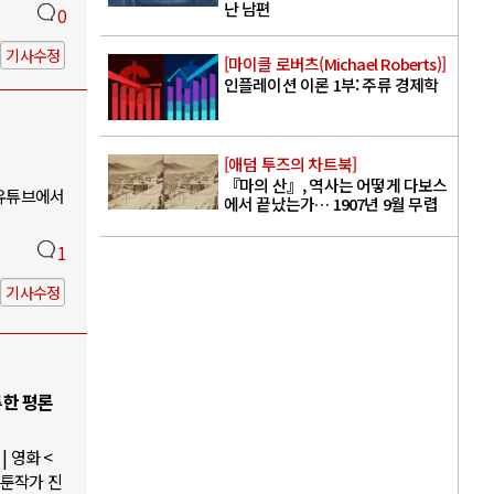
난 남편
0
기사수정
[마이클 로버츠(Michael Roberts)]
인플레이션 이론 1부: 주류 경제학
[애덤 투즈의 차트북]
『마의 산』, 역사는 어떻게 다보스
 유튜브에서
에서 끝났는가… 1907년 9월 무렵
1
기사수정
루한 평론
 영화 <
웹툰작가 진