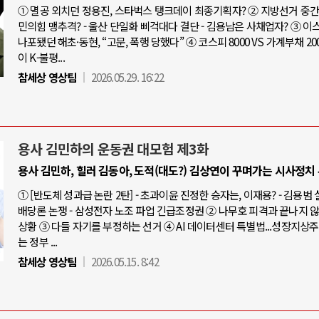
① 멸공 외치던 정용진, 스타벅스 탱크데이 최종기획자? ② 지방선거 중간점
민의힘 맹추격? - 울산 단일화 삐걱대다 결단 - 김용남은 사채업자? ③ 
나포됐던 해초·동현, “고문, 폭행 당했다” ④ 코스피 8000 VS 가계부채 20
이 K-불평...
참세상 영상팀
2026.05.29. 16:22
용사 김민하의 운동권 대모험 제3화
용사 김민하, 힐러 김동아, 도적(대도?) 김상연이 꾸며가는 시사정치
① [반도체 성과급 논란 2탄] - 초과이윤 진정한 승자는, 이재용? - 김용범
배당론 논쟁 - 삼성전자 노조 파업 긴급조정권 ② 나무호 피격과 끝나지 
상황 ③ 다들 자기를 부정하는 선거 ④ AI 데이터센터 특별법...성장지상
는 정부 ...
참세상 영상팀
2026.05.15. 8:42