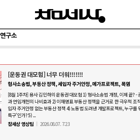
연구소
[운동권 대모험] 너무 더워!!!!!!!
러시아-우크라이나 전쟁
중동 위기
형사소송법, 부동산 정책, 세입자 주거안정, 메가프로젝트, 폭염
[8월 1주차] 용사 김민하의 운동권 대모험 1) 형사소송법 개정, 이제 끝? -
: 우크라이나, 대리전의 역..
호르무즈 갈등 격화, 트럼프 정치·
과 연임개헌의 나비효과 2) 이재명표 부동산 정책을 근거로 한 극우적 조직화
나 드론 협력 직후, 러시아..
호르무즈 해협 통행료를 철회한
입자 주거안정 없는 부동산 정책 4) 노동법 도려낸 개발프로젝트, 누구를 
특구'인가? 5) ...
 군사지원 2027년까지 공..
이란, 호르무즈 해협 봉쇄 선택한
참세상 영상팀
2026.08.07. 7:23
덴마크, 에스토니아, 네덜란..
트럼프, 이란 압박수단 한계 직
대규모 공습 주고받아…민간 ..
하마스, 가자 통치권 이양으로 휴