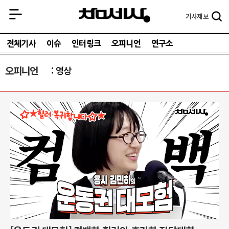
기사
제보
전체기사
이슈
인터링크
오피니언
연구소
오피니언
영상