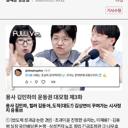
기사수정
용사 김민하의 운동권 대모험 제3화
용사 김민하, 힐러 김동아, 도적(대도?) 김상연이 꾸며가는 시사정
치 유튜브
① [반도체 성과급 논란 2탄] - 초과이윤 진정한 승자는, 이재용? - 김용
범 실장 국민배당론 논쟁 - 삼성전자 노조 파업 긴급조정권 ② 나무호