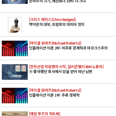
은하수의 크기, 예상보다 10% 더 크다
[크리스 헤지스(Chris Hedges)]
백악관의 대부, 트럼프의 마피아 정치
[마이클 로버츠(Michael Roberts)]
인플레이션 이론 2부: 비주류 경제학과 마르크스주의
[전자산업 직업병의 시작, 실리콘밸리 IBM 노동자]
④ 좋아했던 회사에서 암을 얻어 떠난 남편
[마이클 로버츠(Michael Roberts)]
인플레이션 이론 1부: 주류 경제학
[애덤 투즈의 차트북]