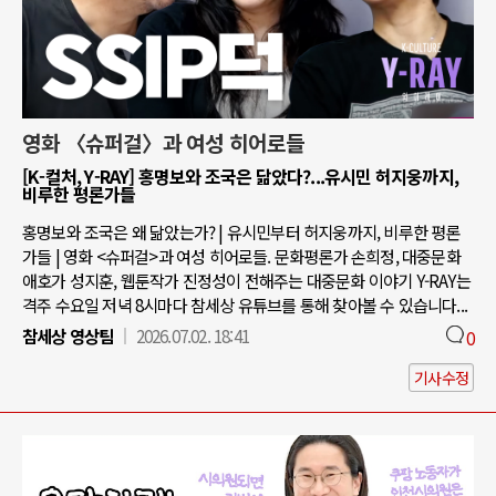
영화 〈슈퍼걸〉과 여성 히어로들
[K-컬처, Y-RAY] 홍명보와 조국은 닮았다?...유시민 허지웅까지,
비루한 평론가들
홍명보와 조국은 왜 닮았는가? | 유시민부터 허지웅까지, 비루한 평론
가들 | 영화 <슈퍼걸>과 여성 히어로들. 문화평론가 손희정, 대중문화
애호가 성지훈, 웹툰작가 진정성이 전해주는 대중문화 이야기 Y-RAY는
격주 수요일 저녁 8시마다 참세상 유튜브를 통해 찾아볼 수 있습니다...
참세상 영상팀
2026.07.02. 18:41
0
기사수정