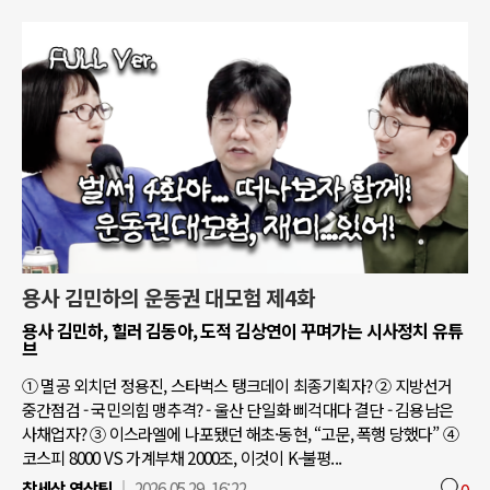
용사 김민하의 운동권 대모험 제4화
용사 김민하, 힐러 김동아, 도적 김상연이 꾸며가는 시사정치 유튜
브
① 멸공 외치던 정용진, 스타벅스 탱크데이 최종기획자? ② 지방선거
중간점검 - 국민의힘 맹추격? - 울산 단일화 삐걱대다 결단 - 김용남은
사채업자? ③ 이스라엘에 나포됐던 해초·동현, “고문, 폭행 당했다” ④
코스피 8000 VS 가계부채 2000조, 이것이 K-불평...
참세상 영상팀
2026.05.29. 16:22
0