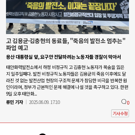
고 김용균·김충현의 동료들, "죽음의 발전소 멈추는"
파업 예고
용산 대통령실 앞, 요구안 전달하려는 노동자들 경찰이 막아서
태안화력발전소에서 하청 비정규직 고 김충현 노동자가 목숨을 잃은
지 일주일째다. 발전 비정규직 노동자들은 김용균의 죽음 이후에도 달
라진 것 없는 발전산업 현장의 구조적 문제가 참담한 비극을 반복한 원
인이라며, 정부가 근본적인 문제 해결에 나설 것을 촉구하고 있다. 한편
9일 오후 태안화...
류민 기자
2025.06.09. 17:10
0
기사수정