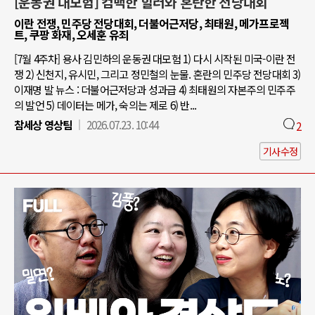
[운동권 대모험] 컴백한 힐러와 혼란한 전당대회
이란 전쟁, 민주당 전당대회, 더불어근저당, 최태원, 메가프로젝
트, 쿠팡 화재, 오세훈 유죄
[7월 4주차] 용사 김민하의 운동권 대모험 1) 다시 시작된 미국-이란 전
쟁 2) 신천지, 유시민, 그리고 정민철의 눈물. 혼란의 민주당 전당대회 3)
이재명 발 뉴스 : 더불어근저당과 성과급 4) 최태원의 자본주의 민주주
의 발언 5) 데이터는 메가, 숙의는 제로 6) 반...
참세상 영상팀
2026.07.23. 10:44
2
기사수정