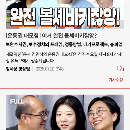
[운동권 대모험] 이거 완전 볼셰비키잖앙?
보완수사권, 보수정치의 프레임, 정통망법, 메가프로젝트, 총파업
새로워진 '용사 김민하의 운동권 대모험'은 격주 수요일 저녁 8시 참세
상 유튜브에서 생중계됩니다.
참세상 영상팀
2026.07.10. 3:48
1
기사수정