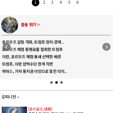
1
2
3
4
5
6
중동 위기
호르무즈 갈등 격화, 트럼프 정치·경제 ..
호르무즈 해협 통행료를 철회한 트럼프
이란, 호르무즈 해협 봉쇄 선택한 배경
트럼프, 이란 압박수단 한계 직면
하마스, 가자 통치권 이양으로 휴전 의지..
오피니언
[코스모스, 대화]