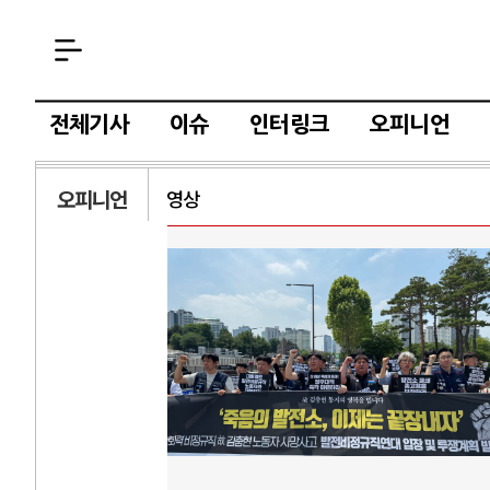
전체기사
이슈
인터링크
오피니언
오피니언
영상
AI와 인간
러시
중국 AI, 저가 공세로 글로벌 토큰 시..
전쟁의 추상화: 
AI 국부펀드 구상 놓고 미국 진보진영 ..
EU·우크라이나 
AI 데이터센터 반대 투쟁은 새로운 글로..
나토, 우크라 군사
AI의 숨은 환경 비용: 데이터센터 확산..
우크라이나, 덴마
AI는 어떻게 미국 민주주의를 잠식하고 ..
러·우크라, 대규