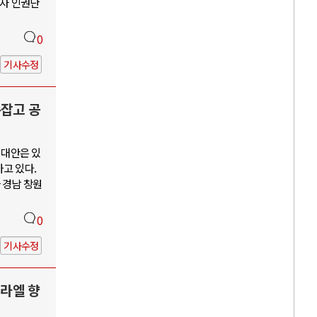
수자 인권단
0
기사수정
손잡고 공
 대안은 있
고 있다.
 경남 창원
0
기사수정
스라엘 향