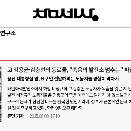
연구소
고 김용균·김충현의 동료들, "죽음의 발전소 멈추는" 파
아-우크라이나 전쟁
중동 위기
용산 대통령실 앞, 요구안 전달하려는 노동자들 경찰이 막아서
태안화력발전소에서 하청 비정규직 고 김충현 노동자가 목숨을 잃은 지 
우크라이나, 대리전의 역..
호르무즈 갈등 격화, 트럼프 정치·경제 
발전 비정규직 노동자들은 김용균의 죽음 이후에도 달라진 것 없는 발전
드론 협력 직후, 러시아..
호르무즈 해협 통행료를 철회한 트
구조적 문제가 참담한 비극을 반복한 원인이라며, 정부가 근본적인 문제 
설 것을 촉구하고 있다. 한편 9일 오후 태안화...
지원 2027년까지 공..
이란, 호르무즈 해협 봉쇄 선택한 배
류민 기자
2025.06.09. 17:10
크, 에스토니아, 네덜란..
트럼프, 이란 압박수단 한계 직면
모 공습 주고받아…민간 ..
하마스, 가자 통치권 이양으로 휴전 의