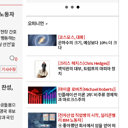
 노동자
오피니언
 현장 간호
[코스모스, 대화]
 행동하는
은하수의 크기, 예상보다 10% 더 크
날 선언'을
다
0
[크리스 헤지스(Chris Hedges)]
백악관의 대부, 트럼프의 마피아 정
기사수정
치
 찬성,
[마이클 로버츠(Michael Roberts)]
인플레이션 이론 2부: 비주류 경제학
과 마르크스주의
·공공돌봄으
권영국 후보
[전자산업 직업병의 시작, 실리콘밸
당과 국민
리 IBM 노동자]
④ 좋아했던 회사에서 암을 얻어 떠