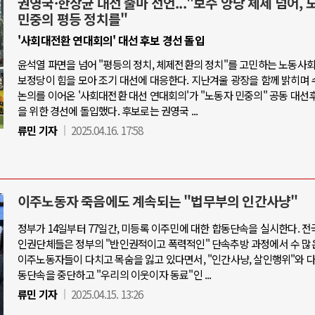
권영국·한상균 대선 출마 선언..."보수 양당 체제 넘어, 
민중의 평등 정치를"
'사회대전환 연대회의' 대선 후보 경선 돌입
윤석열 파면을 넘어 "평등의 정치, 체제전환의 정치"를 고민하는 노동사
보정당이 힘을 모아 조기 대선에 대응한다. 지난겨울 광장을 함께 밝히며 
논의를 이어온 '사회대전환 대선 연대회의'가 "노동자 민중의" 공동 대선
을 위한 경선에 돌입했다. 후보로는 권영국 ...
류민 기자
2025.04.16. 17:58
이주노동자 죽음에도 계속되는 "법무부의 인간사냥"
정부가 14일부터 77일간, 미등록 이주민에 대한 합동단속을 실시한다. 전
인권단체들은 정부의 "반인권적이고 폭력적인" 단속추방 과정에서 수 많
이주노동자들이 다치고 목숨을 잃고 있다면서, "인간사냥, 살인행위"와 
동단속을 중단하고 "우리의 이웃이자 동료"인 ...
류민 기자
2025.04.15. 13:26