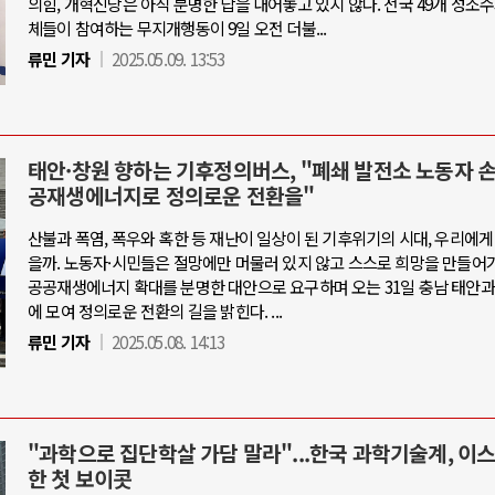
의힘, 개혁신당은 아직 분명한 답을 내어놓고 있지 않다. 전국 49개 성소
체들이 참여하는 무지개행동이 9일 오전 더불...
류민 기자
2025.05.09. 13:53
태안·창원 향하는 기후정의버스, "폐쇄 발전소 노동자 
공재생에너지로 정의로운 전환을"
산불과 폭염, 폭우와 혹한 등 재난이 일상이 된 기후위기의 시대, 우리에게
을까. 노동자·시민들은 절망에만 머물러 있지 않고 스스로 희망을 만들어가
공공재생에너지 확대를 분명한 대안으로 요구하며 오는 31일 충남 태안과
에 모여 정의로운 전환의 길을 밝힌다. ...
류민 기자
2025.05.08. 14:13
"과학으로 집단학살 가담 말라"...한국 과학기술계, 이
한 첫 보이콧