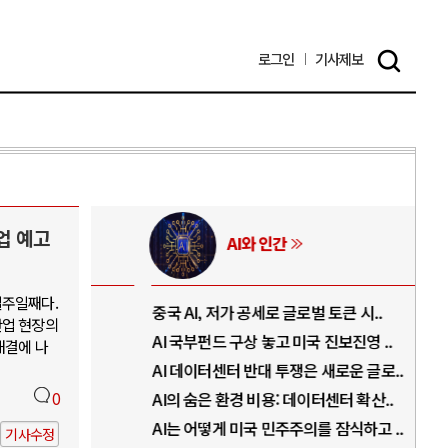
로그인
기사
제보
업 예고
AI와 인간
일주일째다.
..
중국 AI, 저가 공세로 글로벌 토큰 시..
전쟁
산업 현장의
럼프
AI 국부펀드 구상 놓고 미국 진보진영 ..
EU
해결에 나
경
AI 데이터센터 반대 투쟁은 새로운 글로..
나토
0
AI의 숨은 환경 비용: 데이터센터 확산..
우크
지..
AI는 어떻게 미국 민주주의를 잠식하고 ..
러·
기사수정