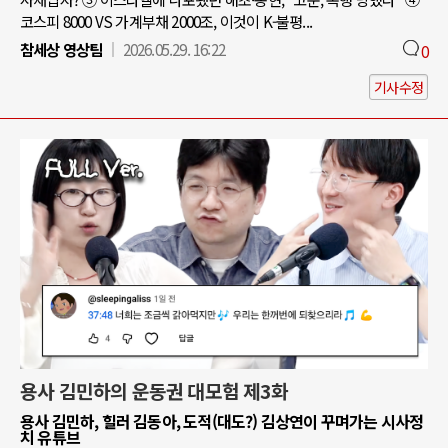
코스피 8000 VS 가계부채 2000조, 이것이 K-불평...
참세상 영상팀
2026.05.29. 16:22
0
기사수정
용사 김민하의 운동권 대모험 제3화
용사 김민하, 힐러 김동아, 도적(대도?) 김상연이 꾸며가는 시사정
치 유튜브