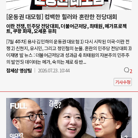
[운동권 대모험] 컴백한 힐러와 혼란한 전당대회
이란 전쟁, 민주당 전당대회, 더불어근저당, 최태원, 메가프로젝
트, 쿠팡 화재, 오세훈 유죄
[7월 4주차] 용사 김민하의 운동권 대모험 1) 다시 시작된 미국-이란 전
쟁 2) 신천지, 유시민, 그리고 정민철의 눈물. 혼란의 민주당 전당대회 3)
이재명 발 뉴스 : 더불어근저당과 성과급 4) 최태원의 자본주의 민주주
의 발언 5) 데이터는 메가, 숙의는 제로 6) 반...
참세상 영상팀
2026.07.23. 10:44
2
기사수정