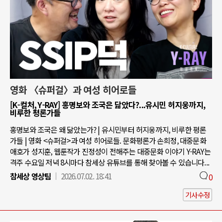
영화 〈슈퍼걸〉과 여성 히어로들
[K-컬처, Y-RAY] 홍명보와 조국은 닮았다?...유시민 허지웅까지,
비루한 평론가들
홍명보와 조국은 왜 닮았는가? | 유시민부터 허지웅까지, 비루한 평론
가들 | 영화 <슈퍼걸>과 여성 히어로들. 문화평론가 손희정, 대중문화
애호가 성지훈, 웹툰작가 진정성이 전해주는 대중문화 이야기 Y-RAY는
격주 수요일 저녁 8시마다 참세상 유튜브를 통해 찾아볼 수 있습니다...
참세상 영상팀
2026.07.02. 18:41
0
기사수정