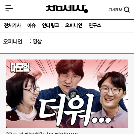
기사
제보
전체기사
이슈
인터링크
오피니언
연구소
오피니언
영상