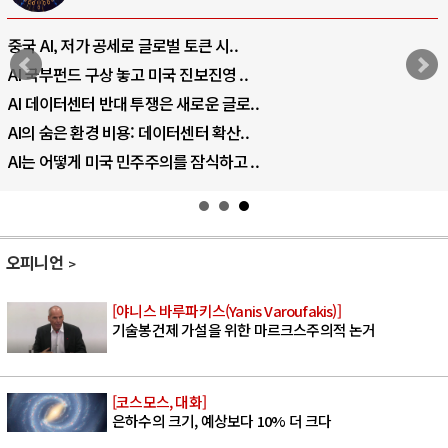
중국 AI, 저가 공세로 글로벌 토큰 시..
AI 국부펀드 구상 놓고 미국 진보진영 ..
AI 데이터센터 반대 투쟁은 새로운 글로..
AI의 숨은 환경 비용: 데이터센터 확산..
AI는 어떻게 미국 민주주의를 잠식하고 ..
오피니언
[야니스 바루파키스(Yanis Varoufakis)]
기술봉건제 가설을 위한 마르크스주의적 논거
[코스모스, 대화]
은하수의 크기, 예상보다 10% 더 크다