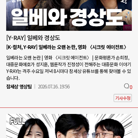
[Y-RAY] 일베와 경상도
[K-컬처, Y-RAY] 일베라는 오랜 논란, 영화 〈시크릿 에이전트〉
일베라는 오랜 논란 | 영화 〈시크릿 에이전트〉 | 문화평론가 손희정,
대중문화애호가 성지훈, 웹툰작가 진정성이 전해주는 대중문화 이야기
Y-RAY는 격주 수요일 저녁 8시마다 참세상 유튜브를 통해 찾아볼 수 있
습니다.
참세상 영상팀
2026.07.16. 19:56
0
기사수정