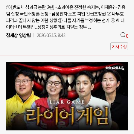
① [반도체 성과급 논란 2탄] - 초과이윤 진정한 승자는, 이재용? - 김용
범 실장 국민배당론 논쟁 - 삼성전자 노조 파업 긴급조정권 ② 나무호
피격과 끝나지 않는 이란 상황 ③ 다들 자기를 부정하는 선거 ④ AI 데
이터센터 특별법...성장지상주의로 치닫는 정부 ...
참세상 영상팀
2026.05.15. 8:42
0
기사수정