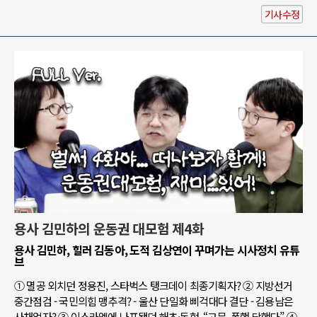
기사수정
용사 김민하의 운동권 대모험 제4화
용사 김민하, 힐러 김동아, 도적 김상연이 꾸며가는 시사정치 유튜
브
① 멸공 외치던 정용진, 스타벅스 탱크데이 최종기획자? ② 지방선거
중간점검 - 국민의힘 맹추격? - 울산 단일화 삐걱대다 결단 - 김용남은
사채업자? ③ 이스라엘에 나포됐던 해초·동현, “고문, 폭행 당했다” ④