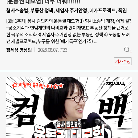
[운동권 대모험] 너무 더워!!!!!!!
형사소송법, 부동산 정책, 세입자 주거안정, 메가프로젝트, 폭염
[8월 1주차] 용사 김민하의 운동권 대모험 1) 형사소송법 개정, 이제 끝?
- 공소기각과 연임개헌의 나비효과 2) 이재명표 부동산 정책을 근거로
한 극우적 조직화 3) 세입자 주거안정 없는 부동산 정책 4) 노동법 도려
낸 개발프로젝트, 누구를 위한 '메가특구'인가? 5) ...
참세상 영상팀
2026.08.07. 7:23
1
기사수정