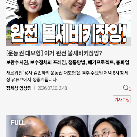
[운동권 대모험] 이거 완전 볼셰비키잖앙?
보완수사권, 보수정치의 프레임, 정통망법, 메가프로젝트, 총파업
새로워진 '용사 김민하의 운동권 대모험'은 격주 수요일 저녁 8시 참세
상 유튜브에서 생중계됩니다.
참세상 영상팀
2026.07.10. 3:48
1
기사수정