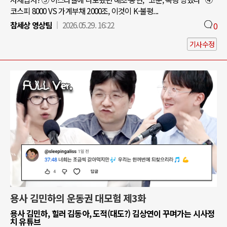
코스피 8000 VS 가계부채 2000조, 이것이 K-불평...
참세상 영상팀
2026.05.29. 16:22
0
기사수정
용사 김민하의 운동권 대모험 제3화
용사 김민하, 힐러 김동아, 도적(대도?) 김상연이 꾸며가는 시사정
치 유튜브