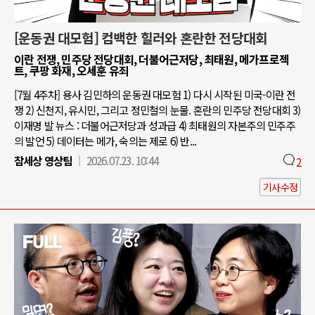
[운동권 대모험] 컴백한 힐러와 혼란한 전당대회
이란 전쟁, 민주당 전당대회, 더불어근저당, 최태원, 메가프로젝
트, 쿠팡 화재, 오세훈 유죄
[7월 4주차] 용사 김민하의 운동권 대모험 1) 다시 시작된 미국-이란 전
쟁 2) 신천지, 유시민, 그리고 정민철의 눈물. 혼란의 민주당 전당대회 3)
이재명 발 뉴스 : 더불어근저당과 성과급 4) 최태원의 자본주의 민주주
의 발언 5) 데이터는 메가, 숙의는 제로 6) 반...
참세상 영상팀
2026.07.23. 10:44
2
기사수정