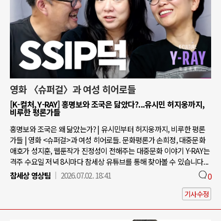
영화 〈슈퍼걸〉과 여성 히어로들
[K-컬처, Y-RAY] 홍명보와 조국은 닮았다?...유시민 허지웅까지,
비루한 평론가들
홍명보와 조국은 왜 닮았는가? | 유시민부터 허지웅까지, 비루한 평론
가들 | 영화 <슈퍼걸>과 여성 히어로들. 문화평론가 손희정, 대중문화
애호가 성지훈, 웹툰작가 진정성이 전해주는 대중문화 이야기 Y-RAY는
격주 수요일 저녁 8시마다 참세상 유튜브를 통해 찾아볼 수 있습니다...
참세상 영상팀
2026.07.02. 18:41
0
기사수정