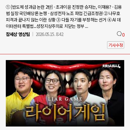
① [반도체 성과급 논란 2탄] - 초과이윤 진정한 승자는, 이재용? - 김용
범 실장 국민배당론 논쟁 - 삼성전자 노조 파업 긴급조정권 ② 나무호
피격과 끝나지 않는 이란 상황 ③ 다들 자기를 부정하는 선거 ④ AI 데
이터센터 특별법...성장지상주의로 치닫는 정부 ...
참세상 영상팀
2026.05.15. 8:42
0
기사수정