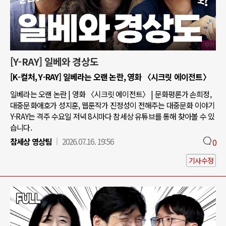
[Y-RAY] 일베와 경상도
[K-컬처, Y-RAY] 일베라는 오랜 논란, 영화 〈시크릿 에이전트〉
일베라는 오랜 논란 | 영화 〈시크릿 에이전트〉 | 문화평론가 손희정,
대중문화애호가 성지훈, 웹툰작가 진정성이 전해주는 대중문화 이야기
Y-RAY는 격주 수요일 저녁 8시마다 참세상 유튜브를 통해 찾아볼 수 있
습니다.
참세상 영상팀
2026.07.16. 19:56
0
기사수정