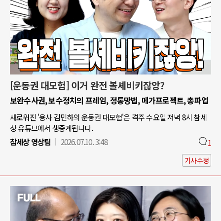
[운동권 대모험] 이거 완전 볼셰비키잖앙?
보완수사권, 보수정치의 프레임, 정통망법, 메가프로젝트, 총파업
새로워진 '용사 김민하의 운동권 대모험'은 격주 수요일 저녁 8시 참세
상 유튜브에서 생중계됩니다.
참세상 영상팀
2026.07.10. 3:48
1
기사수정