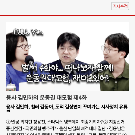
기사수정
용사 김민하의 운동권 대모험 제4화
용사 김민하, 힐러 김동아, 도적 김상연이 꾸며가는 시사정치 유튜
브
① 멸공 외치던 정용진, 스타벅스 탱크데이 최종기획자? ② 지방선거
중간점검 - 국민의힘 맹추격? - 울산 단일화 삐걱대다 결단 - 김용남은
사채업자? ③ 이스라엘에 나포됐던 해초·동현, “고문, 폭행 당했다” ④