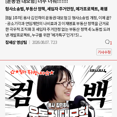
[운동권 대모험] 너무 더워!!!!!!!
형사소송법, 부동산 정책, 세입자 주거안정, 메가프로젝트, 폭염
[8월 1주차] 용사 김민하의 운동권 대모험 1) 형사소송법 개정, 이제 끝?
- 공소기각과 연임개헌의 나비효과 2) 이재명표 부동산 정책을 근거로
한 극우적 조직화 3) 세입자 주거안정 없는 부동산 정책 4) 노동법 도려
낸 개발프로젝트, 누구를 위한 '메가특구'인가? 5) ...
참세상 영상팀
2026.08.07. 7:23
1
기사수정