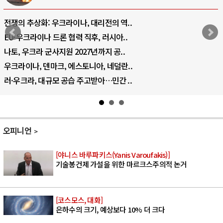
전쟁의 추상화: 우크라이나, 대리전의 역..
EU·우크라이나 드론 협력 직후, 러시아..
나토, 우크라 군사지원 2027년까지 공..
우크라이나, 덴마크, 에스토니아, 네덜란..
러·우크라, 대규모 공습 주고받아…민간 ..
오피니언
[야니스 바루파키스(Yanis Varoufakis)]
기술봉건제 가설을 위한 마르크스주의적 논거
[코스모스, 대화]
은하수의 크기, 예상보다 10% 더 크다