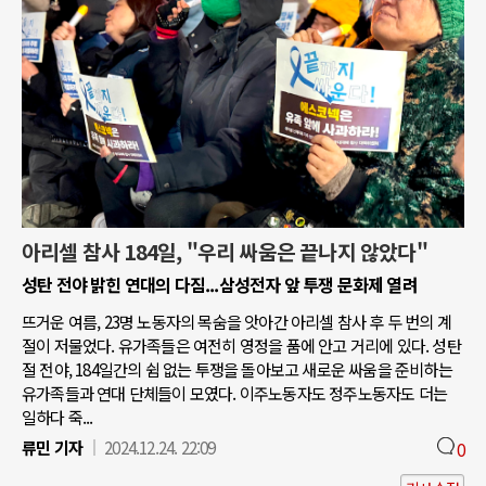
아리셀 참사 184일, "우리 싸움은 끝나지 않았다"
성탄 전야 밝힌 연대의 다짐...삼성전자 앞 투쟁 문화제 열려
뜨거운 여름, 23명 노동자의 목숨을 앗아간 아리셀 참사 후 두 번의 계
절이 저물었다. 유가족들은 여전히 영정을 품에 안고 거리에 있다. 성탄
절 전야, 184일간의 쉼 없는 투쟁을 돌아보고 새로운 싸움을 준비하는
유가족들과 연대 단체들이 모였다. 이주노동자도 정주노동자도 더는
일하다 죽...
류민 기자
2024.12.24. 22:09
0