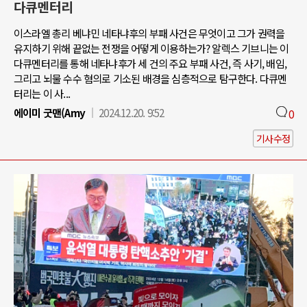
다큐멘터리
이스라엘 총리 베냐민 네타냐후의 부패 사건은 무엇이고 그가 권력을
유지하기 위해 끝없는 전쟁을 어떻게 이용하는가? 알렉스 기브니는 이
다큐멘터리를 통해 네타냐후가 세 건의 주요 부패 사건, 즉 사기, 배임,
그리고 뇌물 수수 혐의로 기소된 배경을 심층적으로 탐구한다. 다큐멘
터리는 이 사...
에이미 굿맨(Amy
2024.12.20. 9:52
0
기사수정