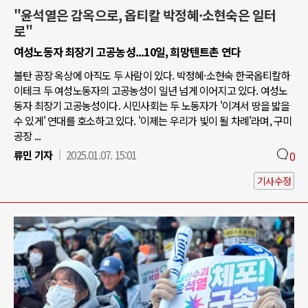
"윤석열은 감옥으로, 옵티칼 박정혜·소현숙은 일터
로"
여성노동자 최장기 고공농성...10일, 희망텐트촌 연다
불탄 공장 옥상에 아직도 두 사람이 있다. 박정혜·소현숙 한국옵티칼하
이테크 두 여성노동자의 고공농성이 일년 넘게 이어지고 있다. 여성노
동자 최장기 고공농성이다. 시민사회는 두 노동자가 '이겨서 땅을 밟을
수 있게' 연대를 호소하고 있다. '이제는 우리가 빛이 될 차례'라며, 구미
공장 ...
류민 기자
2025.01.07. 15:01
0
기사수정