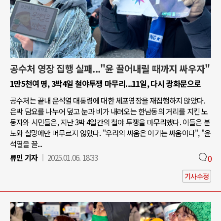
공수처 영장 집행 실패..."윤 끌어내릴 때까지 싸우자"
1만5천여 명, 3박4일 철야투쟁 마무리...11일, 다시 광화문으로
공수처는 끝내 윤석열 대통령에 대한 체포영장을 재집행하지 않았다.
은박 담요를 나누어 덮고 눈과 비가 내려오는 한남동의 거리를 지킨 노
동자와 시민들은, 지난 3박 4일간의 철야 투쟁을 마무리했다. 이들은 분
노와 실망에만 머무르지 않았다. "우리의 싸움은 이기는 싸움이다", "윤
석열을 끌...
류민 기자
2025.01.06. 18:33
0
기사수정