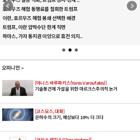
AI 국부펀드 구상 놓고 미국 진보진영 ..
AI 데이터센터 반대 투쟁은 새로운 글로..
AI의 숨은 환경 비용: 데이터센터 확산..
AI는 어떻게 미국 민주주의를 잠식하고 ..
오피니언
[야니스 바루파키스(Yanis Varoufakis)]
기술봉건제 가설을 위한 마르크스주의적 논거
[코스모스, 대화]
은하수의 크기, 예상보다 10% 더 크다
[크리스 헤지스(Chris Hedges)]