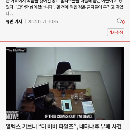
는 거리에서 목숨을 잃어간 동료 홈리스들을 마음에 품은 이들이 서 있
었다. "고단한 삶이셨습니다". 흰 천에 적힌 검은 글자들이 무겁고 깊었
다. ...
류민 기자
2024.12.21. 10:36
0
기사수정
알렉스 기브니 “더 비비 파일즈”, 네타냐후 부패 사건