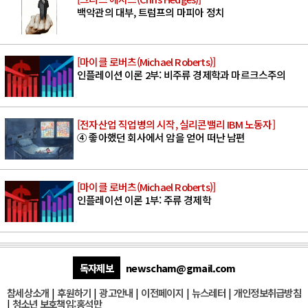
백악관의 대부, 트럼프의 마피아 정치
[마이클 로버츠(Michael Roberts)]
인플레이션 이론 2부: 비주류 경제학과 마르크스주의
[전자산업 직업병의 시작, 실리콘밸리 IBM 노동자]
④ 좋아했던 회사에서 암을 얻어 떠난 남편
[마이클 로버츠(Michael Roberts)]
인플레이션 이론 1부: 주류 경제학
독자제보
newscham@gmail.com
참세상소개
|
후원하기
|
광고안내
|
이전페이지
|
뉴스레터
|
개인정보취급방침
|
청소년 보호책임:홍석만