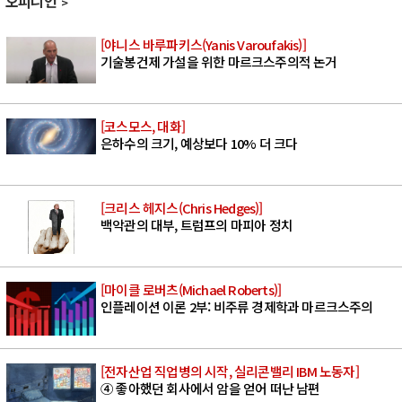
오피니언
[야니스 바루파키스(Yanis Varoufakis)]
기술봉건제 가설을 위한 마르크스주의적 논거
[코스모스, 대화]
은하수의 크기, 예상보다 10% 더 크다
[크리스 헤지스(Chris Hedges)]
백악관의 대부, 트럼프의 마피아 정치
[마이클 로버츠(Michael Roberts)]
인플레이션 이론 2부: 비주류 경제학과 마르크스주의
[전자산업 직업병의 시작, 실리콘밸리 IBM 노동자]
④ 좋아했던 회사에서 암을 얻어 떠난 남편