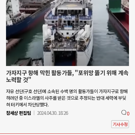
가자지구 항해 막힌 활동가들, "포위망 뚫기 위해 계속
노력할 것"
자유 선단(구호 선단)에 소속된 수백 명의 활동가들이 가자지구로 항해
하려던 중 이스라엘의 사주를 받은 것으로 추정되는 반대 세력에 부딪
혀 터키에서 차단당했다.
참세상 편집팀
2024.04.30. 18:26
0
기사수정