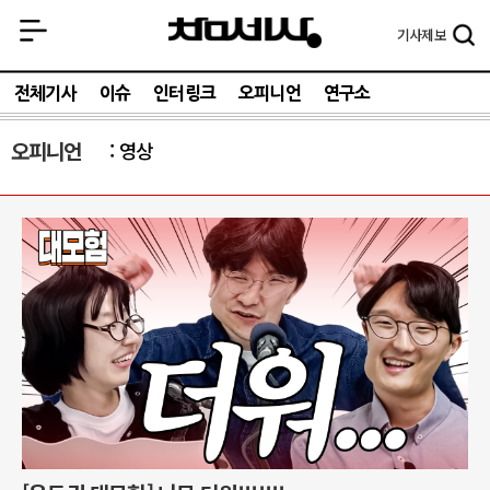
기사
제보
전체기사
이슈
인터링크
오피니언
연구소
오피니언
영상