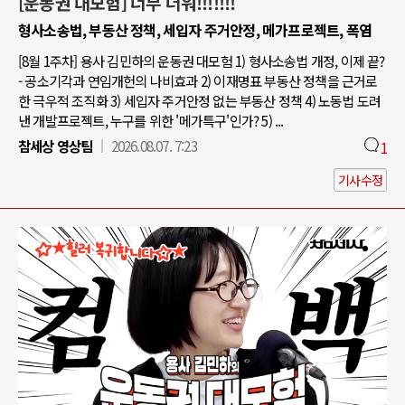
[운동권 대모험] 너무 더워!!!!!!!
형사소송법, 부동산 정책, 세입자 주거안정, 메가프로젝트, 폭염
[8월 1주차] 용사 김민하의 운동권 대모험 1) 형사소송법 개정, 이제 끝?
- 공소기각과 연임개헌의 나비효과 2) 이재명표 부동산 정책을 근거로
한 극우적 조직화 3) 세입자 주거안정 없는 부동산 정책 4) 노동법 도려
낸 개발프로젝트, 누구를 위한 '메가특구'인가? 5) ...
참세상 영상팀
2026.08.07. 7:23
1
기사수정