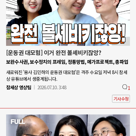
[운동권 대모험] 이거 완전 볼셰비키잖앙?
보완수사권, 보수정치의 프레임, 정통망법, 메가프로젝트, 총파업
새로워진 '용사 김민하의 운동권 대모험'은 격주 수요일 저녁 8시 참세
상 유튜브에서 생중계됩니다.
참세상 영상팀
2026.07.10. 3:48
1
기사수정