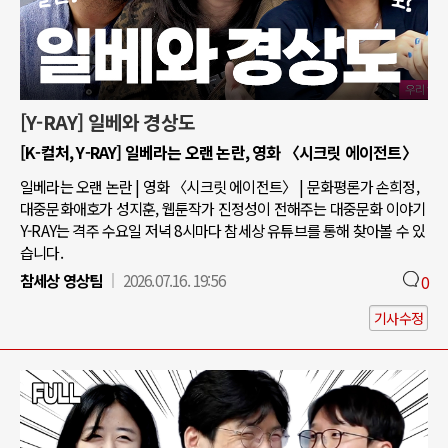
[Y-RAY] 일베와 경상도
[K-컬처, Y-RAY] 일베라는 오랜 논란, 영화 〈시크릿 에이전트〉
일베라는 오랜 논란 | 영화 〈시크릿 에이전트〉 | 문화평론가 손희정,
대중문화애호가 성지훈, 웹툰작가 진정성이 전해주는 대중문화 이야기
Y-RAY는 격주 수요일 저녁 8시마다 참세상 유튜브를 통해 찾아볼 수 있
습니다.
참세상 영상팀
2026.07.16. 19:56
0
기사수정