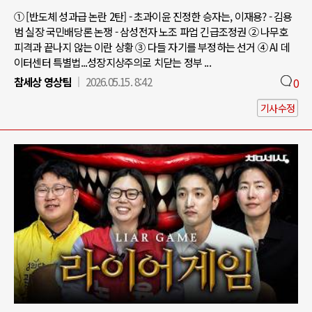
① [반도체 성과급 논란 2탄] - 초과이윤 진정한 승자는, 이재용? - 김용
범 실장 국민배당론 논쟁 - 삼성전자 노조 파업 긴급조정권 ② 나무호
피격과 끝나지 않는 이란 상황 ③ 다들 자기를 부정하는 선거 ④ AI 데
이터센터 특별법...성장지상주의로 치닫는 정부 ...
참세상 영상팀
2026.05.15. 8:42
0
기사수정