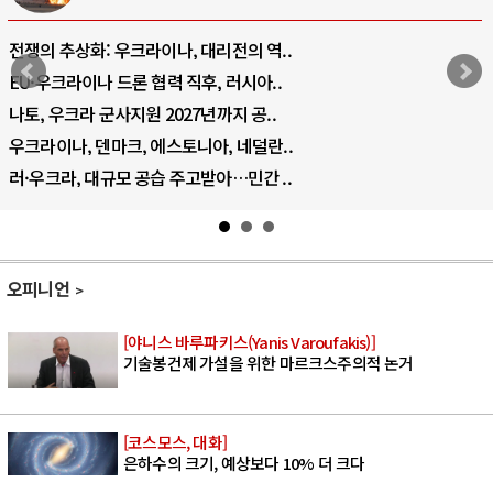
전쟁의 추상화: 우크라이나, 대리전의 역..
EU·우크라이나 드론 협력 직후, 러시아..
나토, 우크라 군사지원 2027년까지 공..
우크라이나, 덴마크, 에스토니아, 네덜란..
러·우크라, 대규모 공습 주고받아…민간 ..
오피니언
[야니스 바루파키스(Yanis Varoufakis)]
기술봉건제 가설을 위한 마르크스주의적 논거
[코스모스, 대화]
은하수의 크기, 예상보다 10% 더 크다