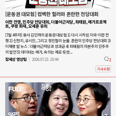
[운동권 대모험] 컴백한 힐러와 혼란한 전당대회
이란 전쟁, 민주당 전당대회, 더불어근저당, 최태원, 메가프로젝
트, 쿠팡 화재, 오세훈 유죄
[7월 4주차] 용사 김민하의 운동권 대모험 1) 다시 시작된 미국-이란 전
쟁 2) 신천지, 유시민, 그리고 정민철의 눈물. 혼란의 민주당 전당대회 3)
이재명 발 뉴스 : 더불어근저당과 성과급 4) 최태원의 자본주의 민주주
의 발언 5) 데이터는 메가, 숙의는 제로 6) 반...
참세상 영상팀
2026.07.23. 10:44
2
기사수정