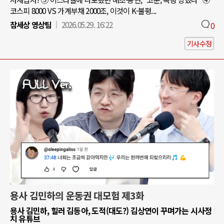
코스피 8000 VS 가계부채 2000조, 이것이 K-불평...
참세상 영상팀
2026.05.29. 16:22
0
기사수정
용사 김민하의 운동권 대모험 제3화
용사 김민하, 힐러 김동아, 도적(대도?) 김상연이 꾸며가는 시사정
치 유튜브