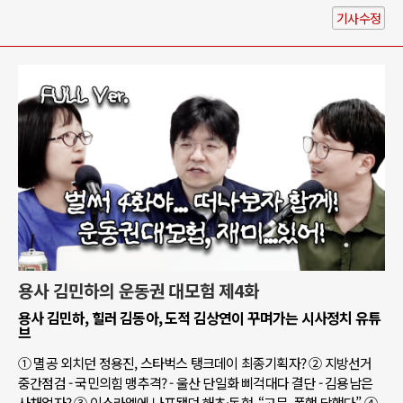
기사수정
용사 김민하의 운동권 대모험 제4화
용사 김민하, 힐러 김동아, 도적 김상연이 꾸며가는 시사정치 유튜
브
① 멸공 외치던 정용진, 스타벅스 탱크데이 최종기획자? ② 지방선거
중간점검 - 국민의힘 맹추격? - 울산 단일화 삐걱대다 결단 - 김용남은
사채업자? ③ 이스라엘에 나포됐던 해초·동현, “고문, 폭행 당했다” ④