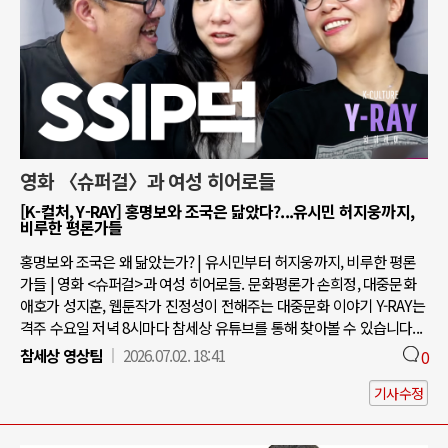
영화 〈슈퍼걸〉과 여성 히어로들
[K-컬처, Y-RAY] 홍명보와 조국은 닮았다?...유시민 허지웅까지,
비루한 평론가들
홍명보와 조국은 왜 닮았는가? | 유시민부터 허지웅까지, 비루한 평론
가들 | 영화 <슈퍼걸>과 여성 히어로들. 문화평론가 손희정, 대중문화
애호가 성지훈, 웹툰작가 진정성이 전해주는 대중문화 이야기 Y-RAY는
격주 수요일 저녁 8시마다 참세상 유튜브를 통해 찾아볼 수 있습니다...
참세상 영상팀
2026.07.02. 18:41
0
기사수정