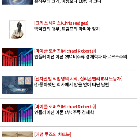
은하수의 크기, 예상보다 10% 더 크다
[크리스 헤지스(Chris Hedges)]
백악관의 대부, 트럼프의 마피아 정치
[마이클 로버츠(Michael Roberts)]
인플레이션 이론 2부: 비주류 경제학과 마르크스주의
[전자산업 직업병의 시작, 실리콘밸리 IBM 노동자]
④ 좋아했던 회사에서 암을 얻어 떠난 남편
[마이클 로버츠(Michael Roberts)]
인플레이션 이론 1부: 주류 경제학
[애덤 투즈의 차트북]