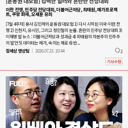
[운동권 대모험] 컴백한 힐러와 혼란한 전당대회
이란 전쟁, 민주당 전당대회, 더불어근저당, 최태원, 메가프로젝
트, 쿠팡 화재, 오세훈 유죄
[7월 4주차] 용사 김민하의 운동권 대모험 1) 다시 시작된 미국-이란 전
쟁 2) 신천지, 유시민, 그리고 정민철의 눈물. 혼란의 민주당 전당대회 3)
이재명 발 뉴스 : 더불어근저당과 성과급 4) 최태원의 자본주의 민주주
의 발언 5) 데이터는 메가, 숙의는 제로 6) 반...
참세상 영상팀
2026.07.23. 10:44
2
기사수정