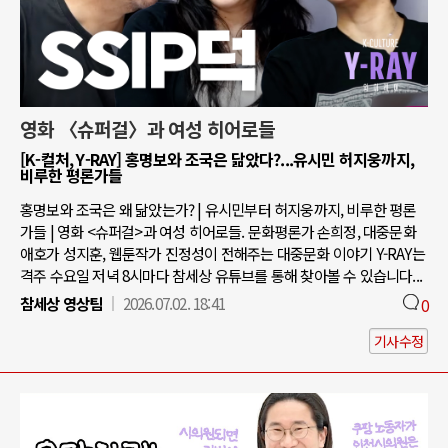
영화 〈슈퍼걸〉과 여성 히어로들
[K-컬처, Y-RAY] 홍명보와 조국은 닮았다?...유시민 허지웅까지,
비루한 평론가들
홍명보와 조국은 왜 닮았는가? | 유시민부터 허지웅까지, 비루한 평론
가들 | 영화 <슈퍼걸>과 여성 히어로들. 문화평론가 손희정, 대중문화
애호가 성지훈, 웹툰작가 진정성이 전해주는 대중문화 이야기 Y-RAY는
격주 수요일 저녁 8시마다 참세상 유튜브를 통해 찾아볼 수 있습니다...
참세상 영상팀
2026.07.02. 18:41
0
기사수정