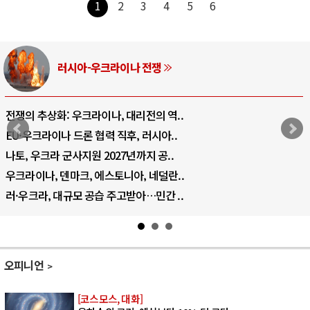
1
2
3
4
5
6
중동 위기
호르무즈 갈등 격화, 트럼프 정치·경제 ..
호르무즈 해협 통행료를 철회한 트럼프
이란, 호르무즈 해협 봉쇄 선택한 배경
트럼프, 이란 압박수단 한계 직면
하마스, 가자 통치권 이양으로 휴전 의지..
오피니언
[코스모스, 대화]