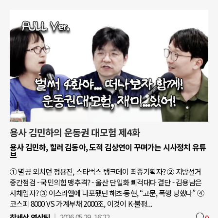
용사 김민하의 운동권 대모험 제4화
용사 김민하, 힐러 김동아, 도적 김상연이 꾸며가는 시사정치 유튜
브
① 멸공 외치던 정용진, 스타벅스 탱크데이 최종기획자? ② 지방선거
중간점검 - 국민의힘 맹추격? - 울산 단일화 삐걱대다 결단 - 김용남은
사채업자? ③ 이스라엘에 나포됐던 해초·동현, “고문, 폭행 당했다” ④
코스피 8000 VS 가계부채 2000조, 이것이 K-불평...
참세상 영상팀
2026.05.29. 16:22
0