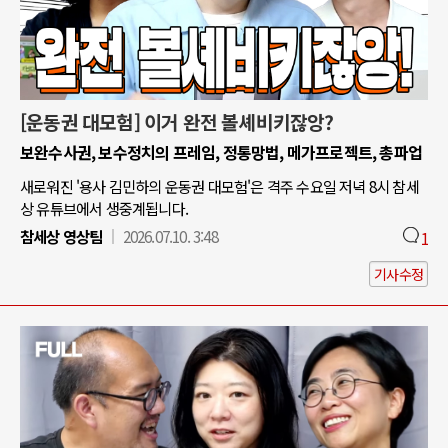
[운동권 대모험] 이거 완전 볼셰비키잖앙?
보완수사권, 보수정치의 프레임, 정통망법, 메가프로젝트, 총파업
새로워진 '용사 김민하의 운동권 대모험'은 격주 수요일 저녁 8시 참세
상 유튜브에서 생중계됩니다.
참세상 영상팀
2026.07.10. 3:48
1
기사수정