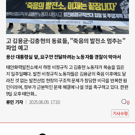
고 김용균·김충현의 동료들, "죽음의 발전소 멈추는"
파업 예고
용산 대통령실 앞, 요구안 전달하려는 노동자들 경찰이 막아서
태안화력발전소에서 하청 비정규직 고 김충현 노동자가 목숨을 잃은
지 일주일째다. 발전 비정규직 노동자들은 김용균의 죽음 이후에도 달
라진 것 없는 발전산업 현장의 구조적 문제가 참담한 비극을 반복한 원
인이라며, 정부가 근본적인 문제 해결에 나설 것을 촉구하고 있다. 한편
9일 오후 태안화...
류민 기자
2025.06.09. 17:10
0
기사수정