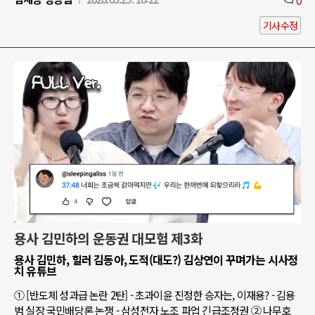
기사수정
용사 김민하의 운동권 대모험 제3화
용사 김민하, 힐러 김동아, 도적(대도?) 김상연이 꾸며가는 시사정
치 유튜브
① [반도체 성과급 논란 2탄] - 초과이윤 진정한 승자는, 이재용? - 김용
범 실장 국민배당론 논쟁 - 삼성전자 노조 파업 긴급조정권 ② 나무호