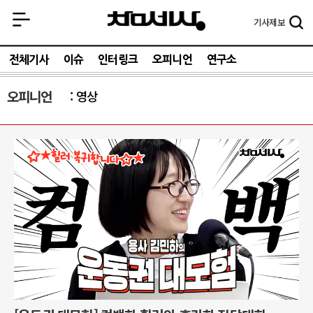
기사
제보
전체기사
이슈
인터링크
오피니언
연구소
오피니언
영상