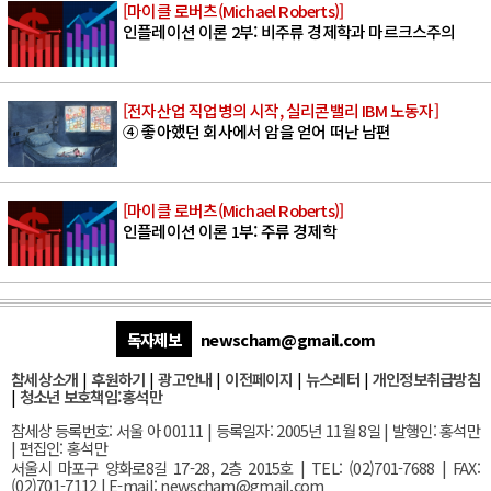
[마이클 로버츠(Michael Roberts)]
인플레이션 이론 2부: 비주류 경제학과 마르크스주의
[전자산업 직업병의 시작, 실리콘밸리 IBM 노동자]
④ 좋아했던 회사에서 암을 얻어 떠난 남편
[마이클 로버츠(Michael Roberts)]
인플레이션 이론 1부: 주류 경제학
독자제보
newscham@gmail.com
참세상소개
|
후원하기
|
광고안내
|
이전페이지
|
뉴스레터
|
개인정보취급방침
|
청소년 보호책임:홍석만
참세상 등록번호: 서울 아 00111 | 등록일자: 2005년 11월 8일 | 발행인: 홍석만
| 편집인: 홍석만
서울
시 마포구 양화로8길 17-28, 2층 2015호
| TEL: (02)701-7688 | FAX:
(02)701-7112 |
E-mail:
newscham@gmail.com