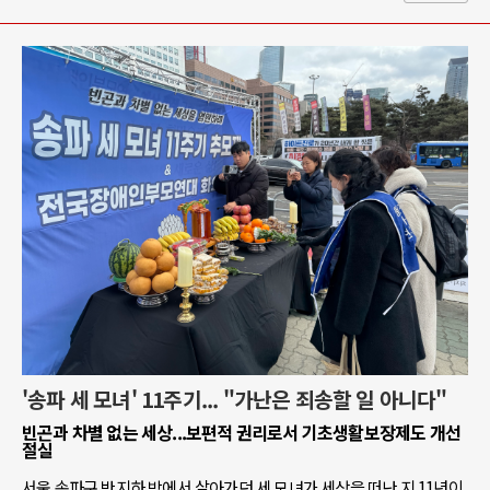
'송파 세 모녀' 11주기... "가난은 죄송할 일 아니다"
빈곤과 차별 없는 세상...보편적 권리로서 기초생활보장제도 개선
절실
서울 송파구 반지하 방에서 살아가던 세 모녀가 세상을 떠난 지 11년이