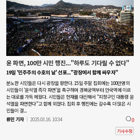
윤 파면, 100만 시민 행진..."하루도 기다릴 수 없다"
19일 '민주주의 수호의 날' 선포..."광장에서 함께 싸우자"
분노한 시민들은 다시 광장을 향한다. 15일 주말 집회에는 100만명의
시민들이 '윤석열 즉각 파면'을 촉구하며 경복궁역부터 안국역에 이르
는 대로를 가득 메웠다. 시민들은 헌재를 대신해서 "피청구인 대통령 윤
석열을 파면한다"고 함께 외쳤다. 집회 후 행진에는 갈수록 더 많은 시
민들이 결...
류민 기자
2025.03.16. 10:34
0
기사수정