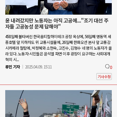
윤 내려갔지만 노동자는 아직 고공에..."조기 대선 주
자들 고공농성 문제 답해야"
458일째 불타버린 한국옵티칼하이테크 공장 옥상에, 56일째 명동역 세
종호텔 앞 지하차도 위 교통시설물에, 26일째 한화오션 본사 앞 교통감
시카메라 철탑에, 박정혜와 소현숙, 고진수, 김형수 네 명의 노동자가 올
라 있다. 노동자·시민들은 윤석열 파면 이후 광장이 요구하는 사회대개
혁의 시...
류민 기자
2025.04.09. 15:11
0
기사수정