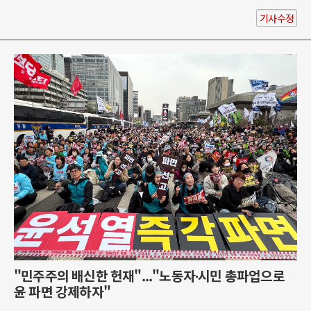
기사수정
"민주주의 배신한 헌재"..."노동자∙시민 총파업으로
윤 파면 강제하자"