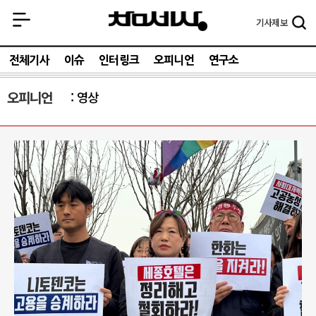
기사
제보
전체기사
이슈
인터링크
오피니언
연구소
오피니언
영상