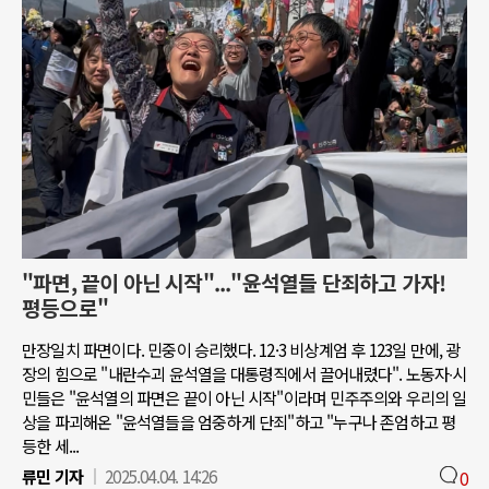
"파면, 끝이 아닌 시작"..."윤석열들 단죄하고 가자!
평등으로"
만장일치 파면이다. 민중이 승리했다. 12·3 비상계엄 후 123일 만에, 광
장의 힘으로 "내란수괴 윤석열을 대통령직에서 끌어내렸다". 노동자∙시
민들은 "윤석열의 파면은 끝이 아닌 시작"이라며 민주주의와 우리의 일
상을 파괴해온 "윤석열들을 엄중하게 단죄"하고 "누구나 존엄하고 평
등한 세...
류민 기자
2025.04.04. 14:26
0