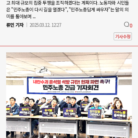
고 최대 규모의 집중 투쟁을 조직하겠다는 계획이다. 노동자와 시민들
은 "민주노총이 다시 길을 열겠다", "민주노총답게 싸우자"는 말의 의
미를 톺아보며 ...
류민 기자
2025.03.12. 12:27
0
기사수정