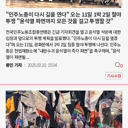
"민주노총이 다시 길을 연다" 오는 11일 1박 2일 철야
투쟁 "윤석열 파면까지 모든 것을 걸고 투쟁할 것"
전국민주노동조합총연맹은 긴급 기자회견을 열고 윤석열 석방에 대한
입장과 앞으로의 투쟁 계획을 발표했다. "민주노총이 다시 길을 열겠
다"며 오는 11일, 광화문에서 1박 2일 집중 철야 투쟁에 나선다. 민주노
총은 헌법재판소에 "내란수괴 윤석열의 즉각 파면"을 촉구하며, "윤석
열이 파면될 ...
류민 기자
2025.03.10. 15:04
0
기사수정