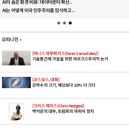
AI의 숨은 환경 비용: 데이터센터 확산..
AI는 어떻게 미국 민주주의를 잠식하고 ..
오피니언
[야니스 바루파키스(Yanis Varoufakis)]
기술봉건제 가설을 위한 마르크스주의적 논거
[코스모스, 대화]
은하수의 크기, 예상보다 10% 더 크다
[크리스 헤지스(Chris Hedges)]
백악관의 대부, 트럼프의 마피아 정치