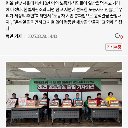
평일 한낮 서울에서만 10만 명의 노동자∙시민들이 일상을 멈추고 거리
에 나섰다. 헌법재판소의 파면 선고 지연에 분노한 노동자∙시민들은 "우
리가 세상의 주인"이라면서 "노동자∙시민 총파업으로 윤석열을 끝장내
자", "윤석열을 파면하고 차별 없이 평등한 세상을 만들자"고 함께 외쳤
다.
류민 기자
2025.03.28. 14:40
0
기사수정