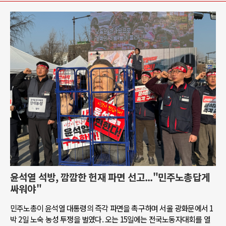
윤석열 석방, 깜깜한 헌재 파면 선고..."민주노총답게
싸워야"
민주노총이 윤석열 대통령의 즉각 파면을 촉구하며 서울 광화문에서 1
박 2일 노숙 농성 투쟁을 벌였다. 오는 15일에는 전국노동자대회를 열