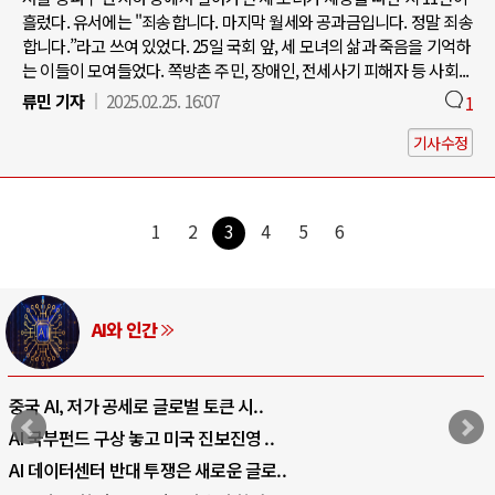
흘렀다. 유서에는 "죄송합니다. 마지막 월세와 공과금입니다. 정말 죄송
합니다.”라고 쓰여 있었다. 25일 국회 앞, 세 모녀의 삶과 죽음을 기억하
는 이들이 모여들었다. 쪽방촌 주민, 장애인, 전세사기 피해자 등 사회...
류민 기자
2025.02.25. 16:07
1
기사수정
1
2
3
4
5
6
AI와 인간
중국 AI, 저가 공세로 글로벌 토큰 시..
AI 국부펀드 구상 놓고 미국 진보진영 ..
AI 데이터센터 반대 투쟁은 새로운 글로..