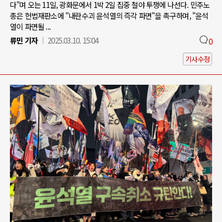
다"며 오는 11일, 광화문에서 1박 2일 집중 철야 투쟁에 나선다. 민주노
총은 헌법재판소에 "내란수괴 윤석열의 즉각 파면"을 촉구하며, "윤석
열이 파면될 ...
류민 기자
2025.03.10. 15:04
0
기사수정