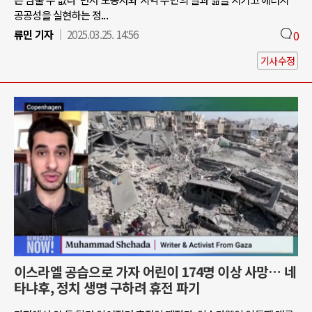
공공성을 실현하는 정...
류민 기자
2025.03.25. 14:56
0
기사수정
이스라엘 공습으로 가자 어린이 174명 이상 사망… 네
타냐후, 정치 생명 구하려 휴전 파기