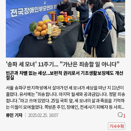
'송파 세 모녀' 11주기... "가난은 죄송할 일 아니다"
빈곤과 차별 없는 세상...보편적 권리로서 기초생활보장제도 개선
절실
서울 송파구 반지하 방에서 살아가던 세 모녀가 세상을 떠난 지 11년이
흘렀다. 유서에는 "죄송합니다. 마지막 월세와 공과금입니다. 정말 죄송
합니다.”라고 쓰여 있었다. 25일 국회 앞, 세 모녀의 삶과 죽음을 기억하
는 이들이 모여들었다. 쪽방촌 주민, 장애인, 전세사기 피해자 등 사회...
류민 기자
2025.02.25. 16:07
1
기사수정