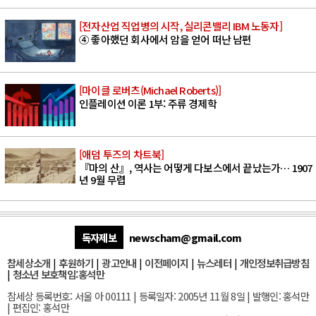
[전자산업 직업병의 시작, 실리콘밸리 IBM 노동자]
④ 좋아했던 회사에서 암을 얻어 떠난 남편
[마이클 로버츠(Michael Roberts)]
인플레이션 이론 1부: 주류 경제학
[애덤 투즈의 차트북]
『마의 산』, 역사는 어떻게 다보스에서 끝났는가… 1907
년 9월 무렵
독자제보
newscham@gmail.com
참세상소개
|
후원하기
|
광고안내
|
이전페이지
|
뉴스레터
|
개인정보취급방침
|
청소년 보호책임:홍석만
참세상 등록번호: 서울 아 00111 | 등록일자: 2005년 11월 8일 | 발행인: 홍석만
| 편집인: 홍석만