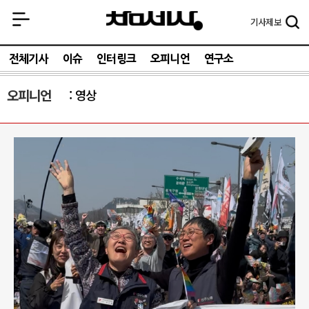
기사
제보
전체기사
이슈
인터링크
오피니언
연구소
오피니언
영상