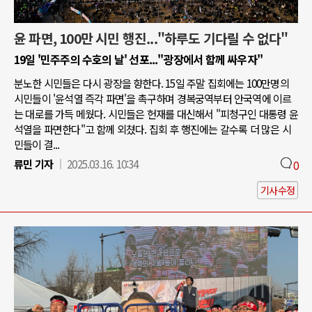
윤 파면, 100만 시민 행진..."하루도 기다릴 수 없다"
19일 '민주주의 수호의 날' 선포..."광장에서 함께 싸우자"
분노한 시민들은 다시 광장을 향한다. 15일 주말 집회에는 100만명의
시민들이 '윤석열 즉각 파면'을 촉구하며 경복궁역부터 안국역에 이르
는 대로를 가득 메웠다. 시민들은 헌재를 대신해서 "피청구인 대통령 윤
석열을 파면한다"고 함께 외쳤다. 집회 후 행진에는 갈수록 더 많은 시
민들이 결...
류민 기자
2025.03.16. 10:34
0
기사수정