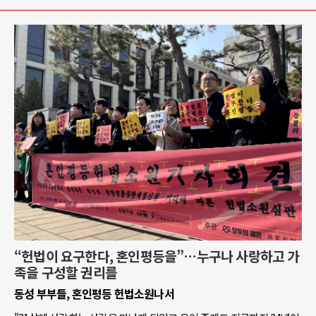
“헌법이 요구한다, 혼인평등을”…누구나 사랑하고 가
족을 구성할 권리를
동성 부부들, 혼인평등 헌법소원나서