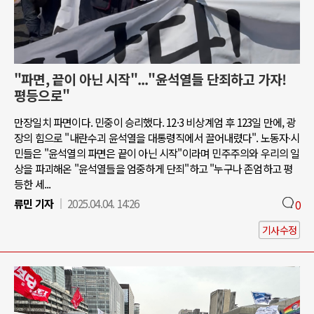
"파면, 끝이 아닌 시작"..."윤석열들 단죄하고 가자!
평등으로"
만장일치 파면이다. 민중이 승리했다. 12·3 비상계엄 후 123일 만에, 광
장의 힘으로 "내란수괴 윤석열을 대통령직에서 끌어내렸다". 노동자∙시
민들은 "윤석열의 파면은 끝이 아닌 시작"이라며 민주주의와 우리의 일
상을 파괴해온 "윤석열들을 엄중하게 단죄"하고 "누구나 존엄하고 평
등한 세...
류민 기자
2025.04.04. 14:26
0
기사수정