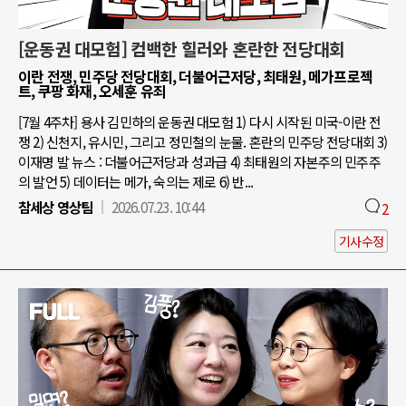
[운동권 대모험] 컴백한 힐러와 혼란한 전당대회
이란 전쟁, 민주당 전당대회, 더불어근저당, 최태원, 메가프로젝
트, 쿠팡 화재, 오세훈 유죄
[7월 4주차] 용사 김민하의 운동권 대모험 1) 다시 시작된 미국-이란 전
쟁 2) 신천지, 유시민, 그리고 정민철의 눈물. 혼란의 민주당 전당대회 3)
이재명 발 뉴스 : 더불어근저당과 성과급 4) 최태원의 자본주의 민주주
의 발언 5) 데이터는 메가, 숙의는 제로 6) 반...
참세상 영상팀
2026.07.23. 10:44
2
기사수정