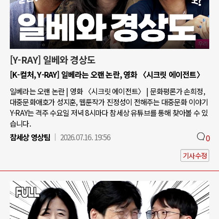
[Y-RAY] 일베와 경상도
[K-컬처, Y-RAY] 일베라는 오랜 논란, 영화 〈시크릿 에이전트〉
일베라는 오랜 논란 | 영화 〈시크릿 에이전트〉 | 문화평론가 손희정,
대중문화애호가 성지훈, 웹툰작가 진정성이 전해주는 대중문화 이야기
Y-RAY는 격주 수요일 저녁 8시마다 참세상 유튜브를 통해 찾아볼 수 있
습니다.
참세상 영상팀
2026.07.16. 19:56
0
기사수정