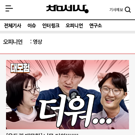
기사
제보
전체기사
이슈
인터링크
오피니언
연구소
오피니언
영상