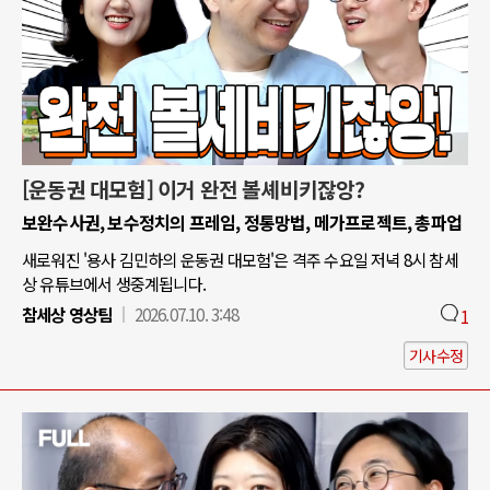
[운동권 대모험] 이거 완전 볼셰비키잖앙?
보완수사권, 보수정치의 프레임, 정통망법, 메가프로젝트, 총파업
새로워진 '용사 김민하의 운동권 대모험'은 격주 수요일 저녁 8시 참세
상 유튜브에서 생중계됩니다.
참세상 영상팀
2026.07.10. 3:48
1
기사수정