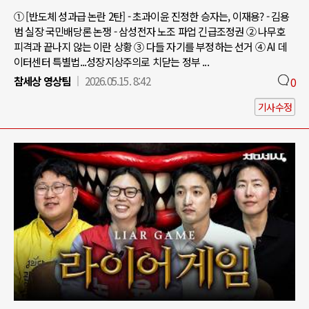
① [반도체 성과급 논란 2탄] - 초과이윤 진정한 승자는, 이재용? - 김용
범 실장 국민배당론 논쟁 - 삼성전자 노조 파업 긴급조정권 ② 나무호
피격과 끝나지 않는 이란 상황 ③ 다들 자기를 부정하는 선거 ④ AI 데
이터센터 특별법...성장지상주의로 치닫는 정부 ...
참세상 영상팀
2026.05.15. 8:42
0
기사수정