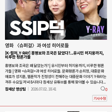
영화 〈슈퍼걸〉과 여성 히어로들
[K-컬처, Y-RAY] 홍명보와 조국은 닮았다?...유시민 허지웅까지,
비루한 평론가들
홍명보와 조국은 왜 닮았는가? | 유시민부터 허지웅까지, 비루한 평론
가들 | 영화 <슈퍼걸>과 여성 히어로들. 문화평론가 손희정, 대중문화
애호가 성지훈, 웹툰작가 진정성이 전해주는 대중문화 이야기 Y-RAY는
격주 수요일 저녁 8시마다 참세상 유튜브를 통해 찾아볼 수 있습니다...
참세상 영상팀
2026.07.02. 18:41
0
기사수정