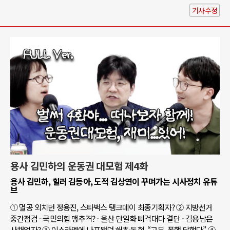
기사수정
용사 김민하의 운동권 대모험 제4화
용사 김민하, 힐러 김동아, 도적 김상연이 꾸며가는 시사정치 유튜
브
① 멸공 외치던 정용진, 스타벅스 탱크데이 최종기획자? ② 지방선거
중간점검 - 국민의힘 맹추격? - 울산 단일화 삐걱대다 결단 - 김용남은
사채업자? ③ 이스라엘에 나포됐던 해초·동현, “고문, 폭행 당했다” ④