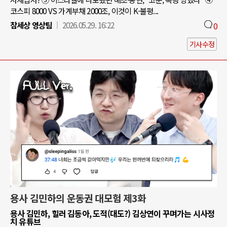
코스피 8000 VS 가계부채 2000조, 이것이 K-불평...
참세상 영상팀
2026.05.29. 16:22
0
기사수정
용사 김민하의 운동권 대모험 제3화
용사 김민하, 힐러 김동아, 도적(대도?) 김상연이 꾸며가는 시사정
치 유튜브