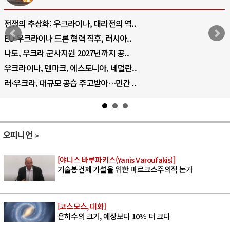
전쟁의 추상화: 우크라이나, 대리전의 역..
EU·우크라이나 드론 협력 직후, 러시아..
나토, 우크라 군사지원 2027년까지 공..
우크라이나, 덴마크, 에스토니아, 네덜란..
러·우크라, 대규모 공습 주고받아…민간 ..
오피니언
[야니스 바루파키스(Yanis Varoufakis)]
기술봉건제 가설을 위한 마르크스주의적 논거
[코스모스, 대화]
은하수의 크기, 예상보다 10% 더 크다