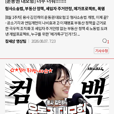
[운동권 대모험] 너무 더워!!!!!!!
형사소송법, 부동산 정책, 세입자 주거안정, 메가프로젝트, 폭염
[8월 1주차] 용사 김민하의 운동권 대모험 1) 형사소송법 개정, 이제 끝?
- 공소기각과 연임개헌의 나비효과 2) 이재명표 부동산 정책을 근거로
한 극우적 조직화 3) 세입자 주거안정 없는 부동산 정책 4) 노동법 도려
낸 개발프로젝트, 누구를 위한 '메가특구'인가? 5) ...
참세상 영상팀
2026.08.07. 7:23
1
기사수정