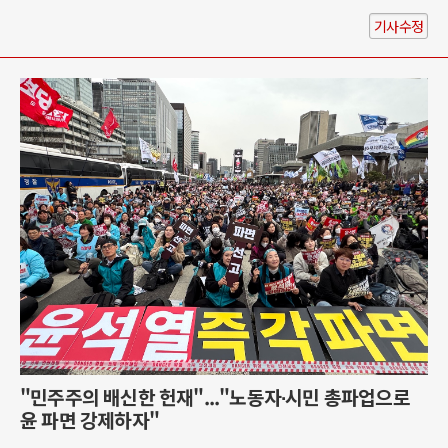
기사수정
"민주주의 배신한 헌재"..."노동자∙시민 총파업으로
윤 파면 강제하자"