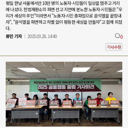
평일 한낮 서울에서만 10만 명의 노동자∙시민들이 일상을 멈추고 거리
에 나섰다. 헌법재판소의 파면 선고 지연에 분노한 노동자∙시민들은 "우
리가 세상의 주인"이라면서 "노동자∙시민 총파업으로 윤석열을 끝장내
자", "윤석열을 파면하고 차별 없이 평등한 세상을 만들자"고 함께 외쳤
다.
류민 기자
2025.03.28. 14:40
0
기사수정