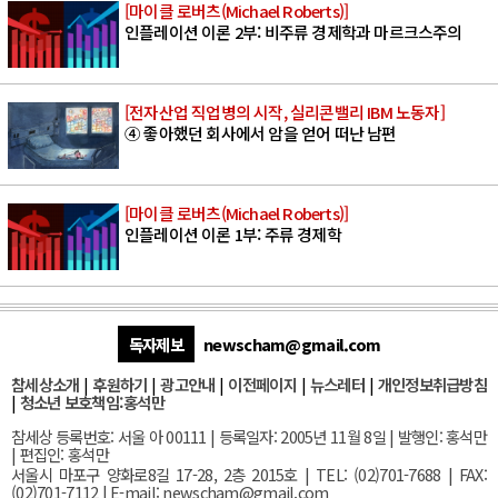
[마이클 로버츠(Michael Roberts)]
인플레이션 이론 2부: 비주류 경제학과 마르크스주의
[전자산업 직업병의 시작, 실리콘밸리 IBM 노동자]
④ 좋아했던 회사에서 암을 얻어 떠난 남편
[마이클 로버츠(Michael Roberts)]
인플레이션 이론 1부: 주류 경제학
독자제보
newscham@gmail.com
참세상소개
|
후원하기
|
광고안내
|
이전페이지
|
뉴스레터
|
개인정보취급방침
|
청소년 보호책임:홍석만
참세상 등록번호: 서울 아 00111 | 등록일자: 2005년 11월 8일 | 발행인: 홍석만
| 편집인: 홍석만
서울
시 마포구 양화로8길 17-28, 2층 2015호
| TEL: (02)701-7688 | FAX:
(02)701-7112 |
E-mail:
newscham@gmail.com