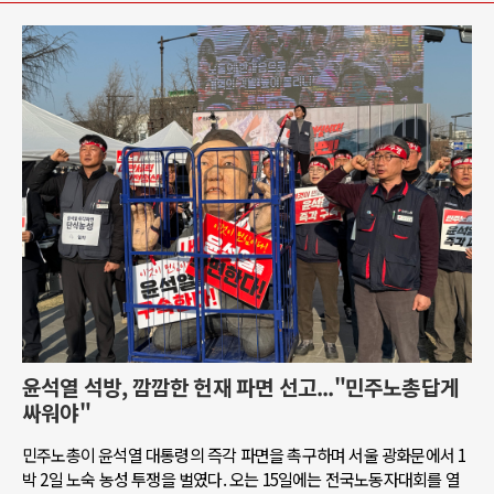
윤석열 석방, 깜깜한 헌재 파면 선고..."민주노총답게
싸워야"
민주노총이 윤석열 대통령의 즉각 파면을 촉구하며 서울 광화문에서 1
박 2일 노숙 농성 투쟁을 벌였다. 오는 15일에는 전국노동자대회를 열