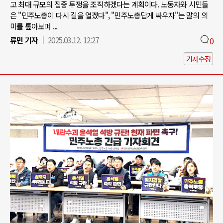
고 최대 규모의 집중 투쟁을 조직하겠다는 계획이다. 노동자와 시민들
은 "민주노총이 다시 길을 열겠다", "민주노총답게 싸우자"는 말의 의
미를 톺아보며 ...
류민 기자
2025.03.12. 12:27
0
기사수정