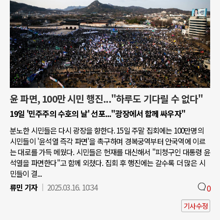
윤 파면, 100만 시민 행진..."하루도 기다릴 수 없다"
19일 '민주주의 수호의 날' 선포..."광장에서 함께 싸우자"
분노한 시민들은 다시 광장을 향한다. 15일 주말 집회에는 100만명의
시민들이 '윤석열 즉각 파면'을 촉구하며 경복궁역부터 안국역에 이르
는 대로를 가득 메웠다. 시민들은 헌재를 대신해서 "피청구인 대통령 윤
석열을 파면한다"고 함께 외쳤다. 집회 후 행진에는 갈수록 더 많은 시
민들이 결...
류민 기자
2025.03.16. 10:34
0
기사수정