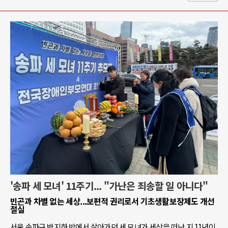
'송파 세 모녀' 11주기... "가난은 죄송할 일 아니다"
빈곤과 차별 없는 세상...보편적 권리로서 기초생활보장제도 개선
절실
서울 송파구 반지하 방에서 살아가던 세 모녀가 세상을 떠난 지 11년이