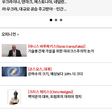
트럼프, 이란 압박수단 한계 직면
하마스, 가자 통치권 이양으로 휴전 의지..
오피니언
[야니스 바루파키스(Yanis Varoufakis)]
기술봉건제 가설을 위한 마르크스주의적 논거
[코스모스, 대화]
은하수의 크기, 예상보다 10% 더 크다
[크리스 헤지스(Chris Hedges)]
백악관의 대부, 트럼프의 마피아 정치