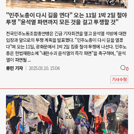
"민주노총이 다시 길을 연다" 오는 11일 1박 2일 철야
투쟁 "윤석열 파면까지 모든 것을 걸고 투쟁할 것"
전국민주노동조합총연맹은 긴급 기자회견을 열고 윤석열 석방에 대한
입장과 앞으로의 투쟁 계획을 발표했다. "민주노총이 다시 길을 열겠
다"며 오는 11일, 광화문에서 1박 2일 집중 철야 투쟁에 나선다. 민주노
총은 헌법재판소에 "내란수괴 윤석열의 즉각 파면"을 촉구하며, "윤석
열이 파면될 ...
류민 기자
2025.03.10. 15:04
0
기사수정