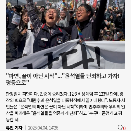
"파면, 끝이 아닌 시작"..."윤석열들 단죄하고 가자!
평등으로"
만장일치 파면이다. 민중이 승리했다. 12·3 비상계엄 후 123일 만에, 광
장의 힘으로 "내란수괴 윤석열을 대통령직에서 끌어내렸다". 노동자∙시
민들은 "윤석열의 파면은 끝이 아닌 시작"이라며 민주주의와 우리의 일
상을 파괴해온 "윤석열들을 엄중하게 단죄"하고 "누구나 존엄하고 평
등한 세...
류민 기자
2025.04.04. 14:26
0