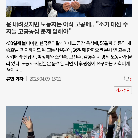
윤 내려갔지만 노동자는 아직 고공에..."조기 대선 주
자들 고공농성 문제 답해야"
458일째 불타버린 한국옵티칼하이테크 공장 옥상에, 56일째 명동역 세
종호텔 앞 지하차도 위 교통시설물에, 26일째 한화오션 본사 앞 교통감
시카메라 철탑에, 박정혜와 소현숙, 고진수, 김형수 네 명의 노동자가 올
라 있다. 노동자·시민들은 윤석열 파면 이후 광장이 요구하는 사회대개
혁의 시...
류민 기자
2025.04.09. 15:11
0
기사수정