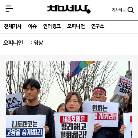
기사
제보
전체기사
이슈
인터링크
오피니언
연구소
오피니언
영상