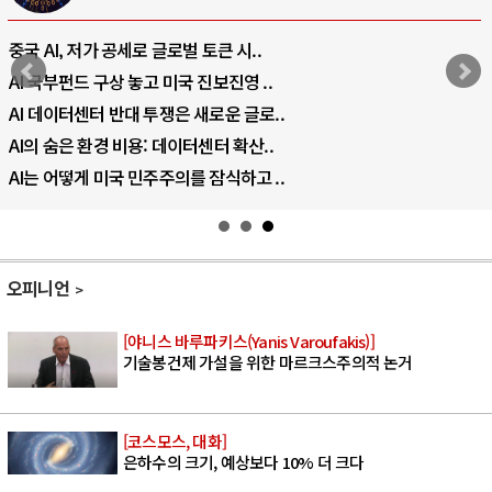
중국 AI, 저가 공세로 글로벌 토큰 시..
AI 국부펀드 구상 놓고 미국 진보진영 ..
AI 데이터센터 반대 투쟁은 새로운 글로..
AI의 숨은 환경 비용: 데이터센터 확산..
AI는 어떻게 미국 민주주의를 잠식하고 ..
오피니언
[야니스 바루파키스(Yanis Varoufakis)]
기술봉건제 가설을 위한 마르크스주의적 논거
[코스모스, 대화]
은하수의 크기, 예상보다 10% 더 크다