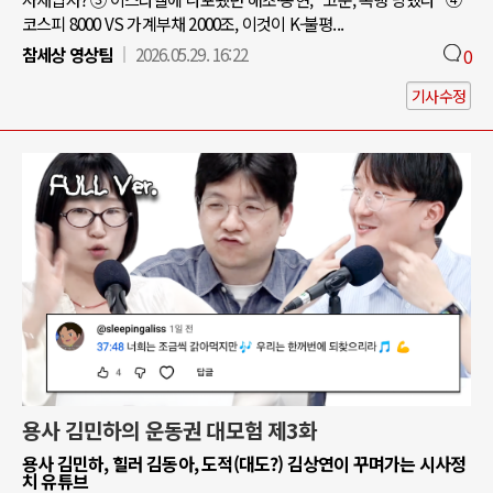
코스피 8000 VS 가계부채 2000조, 이것이 K-불평...
참세상 영상팀
2026.05.29. 16:22
0
기사수정
용사 김민하의 운동권 대모험 제3화
용사 김민하, 힐러 김동아, 도적(대도?) 김상연이 꾸며가는 시사정
치 유튜브