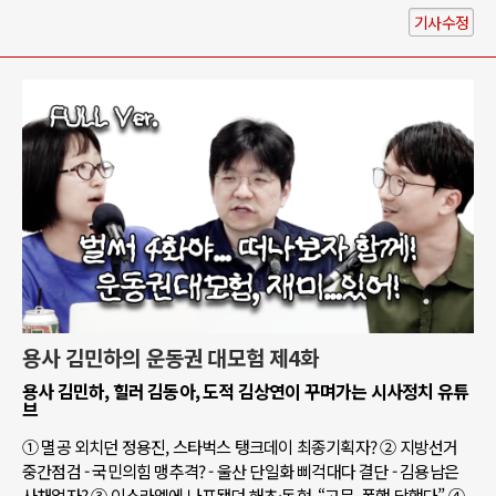
기사수정
용사 김민하의 운동권 대모험 제4화
용사 김민하, 힐러 김동아, 도적 김상연이 꾸며가는 시사정치 유튜
브
① 멸공 외치던 정용진, 스타벅스 탱크데이 최종기획자? ② 지방선거
중간점검 - 국민의힘 맹추격? - 울산 단일화 삐걱대다 결단 - 김용남은
사채업자? ③ 이스라엘에 나포됐던 해초·동현, “고문, 폭행 당했다” ④