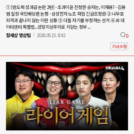
① [반도체 성과급 논란 2탄] - 초과이윤 진정한 승자는, 이재용? - 김용
범 실장 국민배당론 논쟁 - 삼성전자 노조 파업 긴급조정권 ② 나무호
피격과 끝나지 않는 이란 상황 ③ 다들 자기를 부정하는 선거 ④ AI 데
이터센터 특별법...성장지상주의로 치닫는 정부 ...
참세상 영상팀
2026.05.15. 8:42
0
기사수정