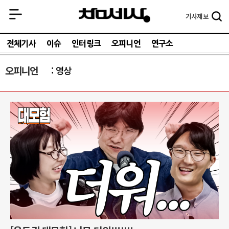
기사
제보
전체기사
이슈
인터링크
오피니언
연구소
오피니언
영상