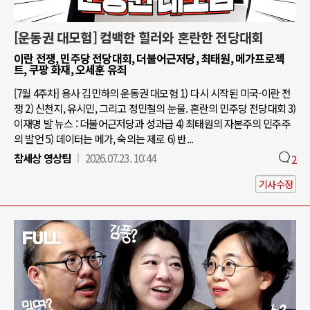
[운동권 대모험] 컴백한 힐러와 혼란한 전당대회
이란 전쟁, 민주당 전당대회, 더불어근저당, 최태원, 메가프로젝
트, 쿠팡 화재, 오세훈 유죄
[7월 4주차] 용사 김민하의 운동권 대모험 1) 다시 시작된 미국-이란 전
쟁 2) 신천지, 유시민, 그리고 정민철의 눈물. 혼란의 민주당 전당대회 3)
이재명 발 뉴스 : 더불어근저당과 성과급 4) 최태원의 자본주의 민주주
의 발언 5) 데이터는 메가, 숙의는 제로 6) 반...
참세상 영상팀
2026.07.23. 10:44
2
기사수정