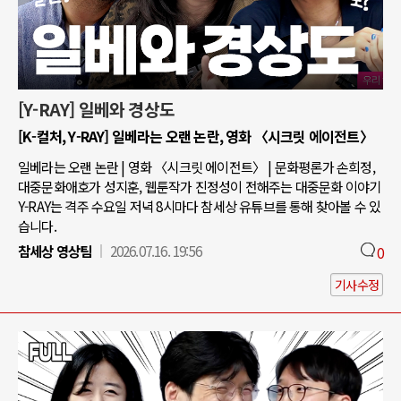
[Y-RAY] 일베와 경상도
[K-컬처, Y-RAY] 일베라는 오랜 논란, 영화 〈시크릿 에이전트〉
일베라는 오랜 논란 | 영화 〈시크릿 에이전트〉 | 문화평론가 손희정,
대중문화애호가 성지훈, 웹툰작가 진정성이 전해주는 대중문화 이야기
Y-RAY는 격주 수요일 저녁 8시마다 참세상 유튜브를 통해 찾아볼 수 있
습니다.
참세상 영상팀
2026.07.16. 19:56
0
기사수정