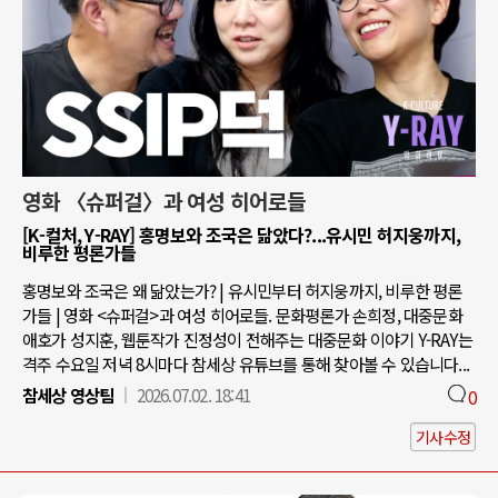
영화 〈슈퍼걸〉과 여성 히어로들
[K-컬처, Y-RAY] 홍명보와 조국은 닮았다?...유시민 허지웅까지,
비루한 평론가들
홍명보와 조국은 왜 닮았는가? | 유시민부터 허지웅까지, 비루한 평론
가들 | 영화 <슈퍼걸>과 여성 히어로들. 문화평론가 손희정, 대중문화
애호가 성지훈, 웹툰작가 진정성이 전해주는 대중문화 이야기 Y-RAY는
격주 수요일 저녁 8시마다 참세상 유튜브를 통해 찾아볼 수 있습니다...
참세상 영상팀
2026.07.02. 18:41
0
기사수정