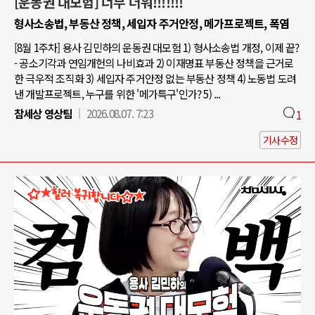
[운동권 대모험] 너무 더워!!!!!!!
형사소송법, 부동산 정책, 세입자 주거안정, 메가프로젝트, 폭염
[8월 1주차] 용사 김민하의 운동권 대모험 1) 형사소송법 개정, 이제 끝?
- 공소기각과 연임개헌의 나비효과 2) 이재명표 부동산 정책을 근거로
한 극우적 조직화 3) 세입자 주거안정 없는 부동산 정책 4) 노동법 도려
낸 개발프로젝트, 누구를 위한 '메가특구'인가? 5) ...
참세상 영상팀
2026.08.07. 7:23
1
기사수정