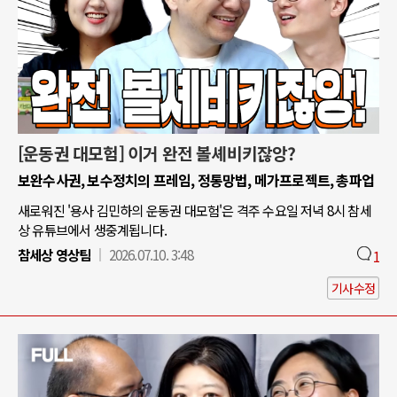
[운동권 대모험] 이거 완전 볼셰비키잖앙?
보완수사권, 보수정치의 프레임, 정통망법, 메가프로젝트, 총파업
새로워진 '용사 김민하의 운동권 대모험'은 격주 수요일 저녁 8시 참세
상 유튜브에서 생중계됩니다.
참세상 영상팀
2026.07.10. 3:48
1
기사수정