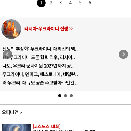
1
2
3
4
5
6
러시아-우크라이나 전쟁
전쟁의 추상화: 우크라이나, 대리전의 역..
EU·우크라이나 드론 협력 직후, 러시아..
나토, 우크라 군사지원 2027년까지 공..
우크라이나, 덴마크, 에스토니아, 네덜란..
러·우크라, 대규모 공습 주고받아…민간 ..
오피니언
[코스모스, 대화]