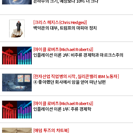
은하수의 크기, 예상보다 10% 더 크다
[크리스 헤지스(Chris Hedges)]
백악관의 대부, 트럼프의 마피아 정치
[마이클 로버츠(Michael Roberts)]
인플레이션 이론 2부: 비주류 경제학과 마르크스주의
[전자산업 직업병의 시작, 실리콘밸리 IBM 노동자]
④ 좋아했던 회사에서 암을 얻어 떠난 남편
[마이클 로버츠(Michael Roberts)]
인플레이션 이론 1부: 주류 경제학
[애덤 투즈의 차트북]