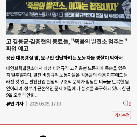
고 김용균·김충현의 동료들, "죽음의 발전소 멈추는"
파업 예고
용산 대통령실 앞, 요구안 전달하려는 노동자들 경찰이 막아서
태안화력발전소에서 하청 비정규직 고 김충현 노동자가 목숨을 잃은
지 일주일째다. 발전 비정규직 노동자들은 김용균의 죽음 이후에도 달
라진 것 없는 발전산업 현장의 구조적 문제가 참담한 비극을 반복한 원
인이라며, 정부가 근본적인 문제 해결에 나설 것을 촉구하고 있다. 한편
9일 오후 태안화...
류민 기자
2025.06.09. 17:10
0
기사수정