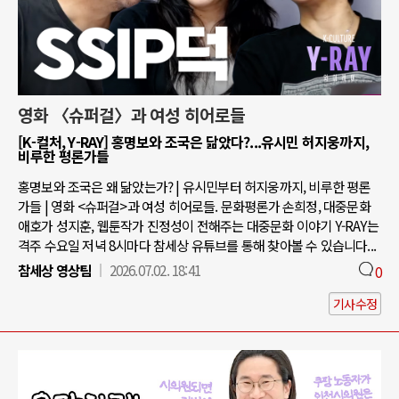
영화 〈슈퍼걸〉과 여성 히어로들
[K-컬처, Y-RAY] 홍명보와 조국은 닮았다?...유시민 허지웅까지,
비루한 평론가들
홍명보와 조국은 왜 닮았는가? | 유시민부터 허지웅까지, 비루한 평론
가들 | 영화 <슈퍼걸>과 여성 히어로들. 문화평론가 손희정, 대중문화
애호가 성지훈, 웹툰작가 진정성이 전해주는 대중문화 이야기 Y-RAY는
격주 수요일 저녁 8시마다 참세상 유튜브를 통해 찾아볼 수 있습니다...
참세상 영상팀
2026.07.02. 18:41
0
기사수정