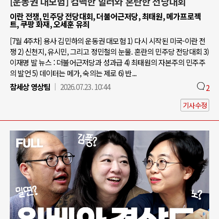
[운동권 대모험] 컴백한 힐러와 혼란한 전당대회
이란 전쟁, 민주당 전당대회, 더불어근저당, 최태원, 메가프로젝
트, 쿠팡 화재, 오세훈 유죄
[7월 4주차] 용사 김민하의 운동권 대모험 1) 다시 시작된 미국-이란 전
쟁 2) 신천지, 유시민, 그리고 정민철의 눈물. 혼란의 민주당 전당대회 3)
이재명 발 뉴스 : 더불어근저당과 성과급 4) 최태원의 자본주의 민주주
의 발언 5) 데이터는 메가, 숙의는 제로 6) 반...
참세상 영상팀
2026.07.23. 10:44
2
기사수정