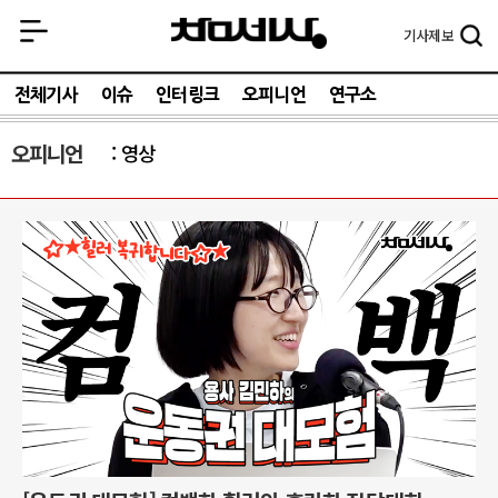
기사
제보
전체기사
이슈
인터링크
오피니언
연구소
오피니언
영상