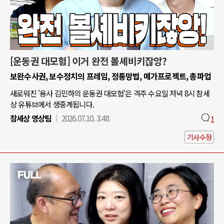
[운동권 대모험] 이거 완전 볼셰비키잖앙?
보완수사권, 보수정치의 프레임, 정통망법, 메가프로젝트, 총파업
새로워진 '용사 김민하의 운동권 대모험'은 격주 수요일 저녁 8시 참세
상 유튜브에서 생중계됩니다.
참세상 영상팀
2026.07.10. 3:48
1
기사수정