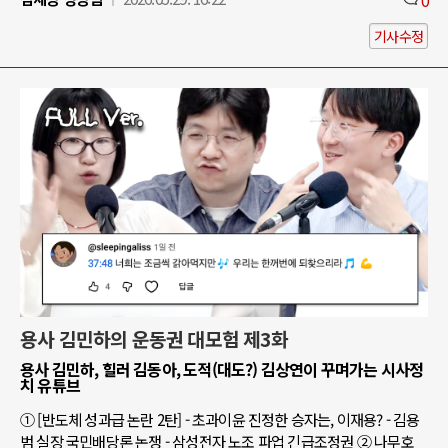
기사수정
용사 김민하의 운동권 대모험 제3화
용사 김민하, 힐러 김동아, 도적(대도?) 김상연이 꾸며가는 시사정
치 유튜브
① [반도체 성과급 논란 2탄] - 초과이윤 진정한 승자는, 이재용? - 김용
범 실장 국민배당론 논쟁 - 삼성전자 노조 파업 긴급조정권 ② 나무호