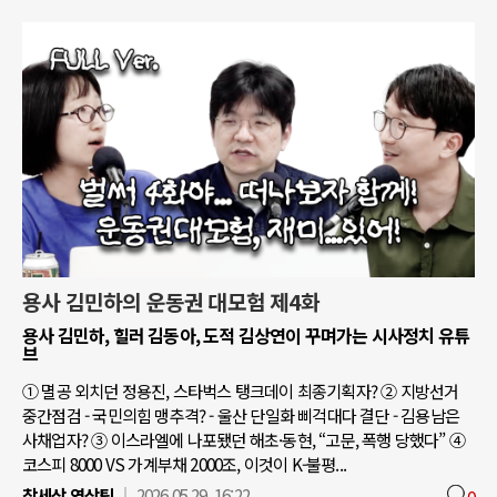
용사 김민하의 운동권 대모험 제4화
용사 김민하, 힐러 김동아, 도적 김상연이 꾸며가는 시사정치 유튜
브
① 멸공 외치던 정용진, 스타벅스 탱크데이 최종기획자? ② 지방선거
중간점검 - 국민의힘 맹추격? - 울산 단일화 삐걱대다 결단 - 김용남은
사채업자? ③ 이스라엘에 나포됐던 해초·동현, “고문, 폭행 당했다” ④
코스피 8000 VS 가계부채 2000조, 이것이 K-불평...
참세상 영상팀
2026.05.29. 16:22
0