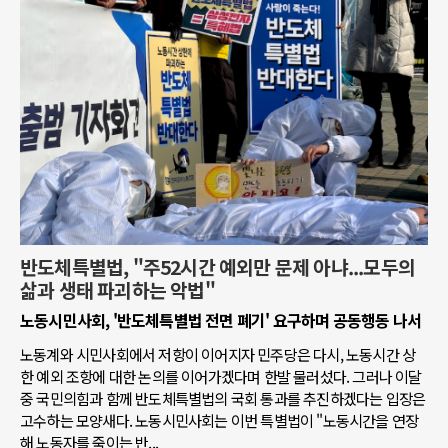
반도체특별법, "주52시간 예외만 문제 아냐...모두의
삶과 생태 파괴하는 악법"
노동시민사회, '반도체특별법 전면 폐기' 요구하며 공동행동 나서
노동계와 시민사회에서 저항이 이어지자 민주당은 다시, 노동시간 상
한 예외 조항에 대한 논의를 이어가겠다며 한발 물러섰다. 그러나 이달
중 국민의힘과 함께 반도체특별법의 국회 통과를 추진하겠다는 입장은
고수하는 모양새다. 노동시민사회는 이번 특별법이 "노동시간을 연장
해 노동자를 죽이는 반...