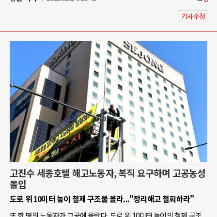
기사수정
고진수 세종호텔 해고노동자, 복직 요구하며 고공농성
돌입
도로 위 10미터 높이 철제 구조물 올라..."정리해고 철회하라"
또 한 명의 노동자가 고공에 올랐다. 도로 위 10미터 높이의 철제 구조