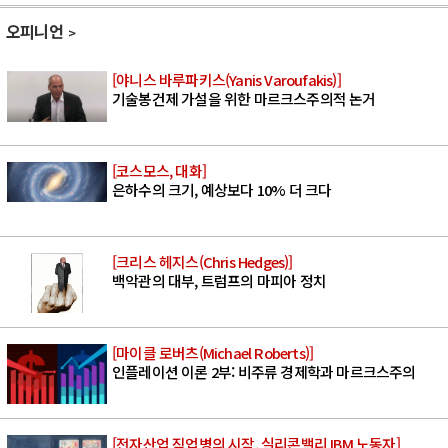
오피니언
[야니스 바루파키스(Yanis Varoufakis)]
기술봉건제 가설을 위한 마르크스주의적 논거
[코스모스, 대화]
은하수의 크기, 예상보다 10% 더 크다
[크리스 헤지스(Chris Hedges)]
백악관의 대부, 트럼프의 마피아 정치
[마이클 로버츠(Michael Roberts)]
인플레이션 이론 2부: 비주류 경제학과 마르크스주의
[전자산업 직업병의 시작, 실리콘밸리 IBM 노동자]