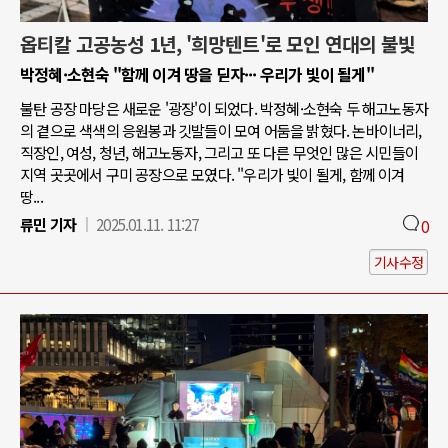
옵티칼 고공농성 1년, '희망텐트'로 모인 연대의 불빛
박정혜·소현숙 "함께 이겨 땅을 딛자··· 우리가 빛이 될게"
불탄 공장 마당은 새로운 '광장'이 되었다. 박정혜·소현숙 두 해고노동자
의 곁으로 색색의 응원봉과 깃발들이 모여 어둠을 밝혔다. 논바이너리,
직장인, 여성, 청년, 해고노동자, 그리고 또 다른 무엇인 많은 시민들이
지역 곳곳에서 구미 공장으로 모였다. "우리가 빛이 될게, 함께 이겨
땅...
류민 기자
2025.01.11. 11:27
0
기사수정