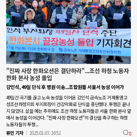
"진짜 사장 한화오션은 결단하라"...조선 하청 노동자
한화 본사 농성 돌입
강인석, 49일 단식 후 병원 이송...조합원들 서울서 농성 이어가
49일간 곡기를 끊고 노숙 농성을 이어온 강인석 금속노조 거제통영고
성조선하청지회 부지회장이 건강악화로 단식을 중단했다. 투쟁은 끝나
지 않았다. 살을 에는 추위에도 조선 하청 노동자들은 서울 한화 본사 앞
에서 농성을 이어간다. "진짜 사장 한화오션"의 결단을 촉구하는 하청
노동자들의 투쟁...
류민 기자
2025.01.07. 16:52
0