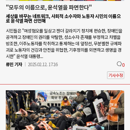
"모두의 이름으로, 윤석열을 파면한다"
세상을 바꾸는 네트워크, 사회적 소수자와 노동자 시민의 이름으
로 윤석열 파면 선언해
시민들은 "여성혐오를 일삼고 젠더 갈라치기 정치에 편승한, 장애인을
공격하고 장애인의 권리를 약탈한, 성소수자 존재를 부정하고 차별을
방조한, 이주노동자를 착취하고 통제하는 데 앞장선, 무분별한 규제파
괴로 노동자의 건강과 안전을 위협한, 기후정의를 외면하고 생명을 경
시한" 윤석열 대통령...
류민 기자
2025.02.12. 17:16
0
기사수정