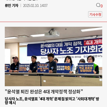
류민 기자
2025.02.10. 14:07
0
기사수정
"윤석열 퇴진 완성은 4대 개악정책 정상화"
당사자 노조, 윤석열표 '4대 개혁' 문제점 밝히고 '사회대개혁' 방
향 제시