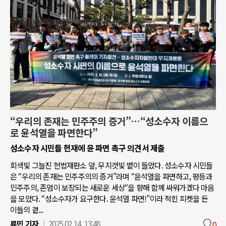
“우리의 존재는 민주주의 증거”…“성소수자 이름으
로 윤석열을 파면한다”
성소수자 시민들 헌재에 윤 파면 촉구 의견서 제출
회색빛 그늘진 헌법재판소 앞, 무지갯빛 볕이 들었다. 성소수자 시민들
은 “우리의 존재는 민주주의의 증거”라며 “윤석열을 파면하고, 평등과
민주주의, 존엄이 보장되는 새로운 세상“을 향해 함께 싸워가겠다 마음
을 모았다. “성소수자가 요구한다. 윤석열 파면!”이라 적힌 피켓을 든
이들의 곁...
류민 기자
2025.02.14. 13:48
0