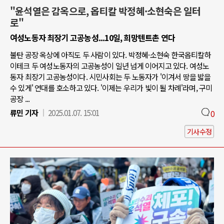
"윤석열은 감옥으로, 옵티칼 박정혜·소현숙은 일터
로"
여성노동자 최장기 고공농성...10일, 희망텐트촌 연다
불탄 공장 옥상에 아직도 두 사람이 있다. 박정혜·소현숙 한국옵티칼하
이테크 두 여성노동자의 고공농성이 일년 넘게 이어지고 있다. 여성노
동자 최장기 고공농성이다. 시민사회는 두 노동자가 '이겨서 땅을 밟을
수 있게' 연대를 호소하고 있다. '이제는 우리가 빛이 될 차례'라며, 구미
공장 ...
류민 기자
2025.01.07. 15:01
0
기사수정