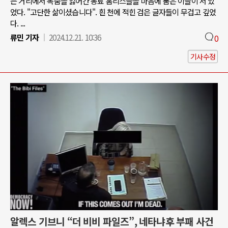
는 거리에서 목숨을 잃어간 동료 홈리스들을 마음에 품은 이들이 서 있
었다. "고단한 삶이셨습니다". 흰 천에 적힌 검은 글자들이 무겁고 깊었
다. ...
류민 기자
2024.12.21. 10:36
0
기사수정
알렉스 기브니 “더 비비 파일즈”, 네타냐후 부패 사건