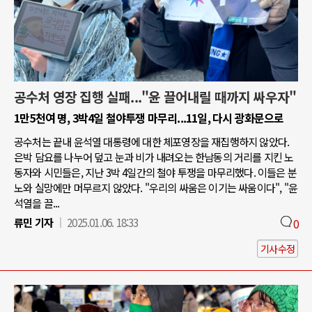
공수처 영장 집행 실패..."윤 끌어내릴 때까지 싸우자"
1만5천여 명, 3박4일 철야투쟁 마무리...11일, 다시 광화문으로
공수처는 끝내 윤석열 대통령에 대한 체포영장을 재집행하지 않았다.
은박 담요를 나누어 덮고 눈과 비가 내려오는 한남동의 거리를 지킨 노
동자와 시민들은, 지난 3박 4일간의 철야 투쟁을 마무리했다. 이들은 분
노와 실망에만 머무르지 않았다. "우리의 싸움은 이기는 싸움이다", "윤
석열을 끌...
류민 기자
2025.01.06. 18:33
0
기사수정