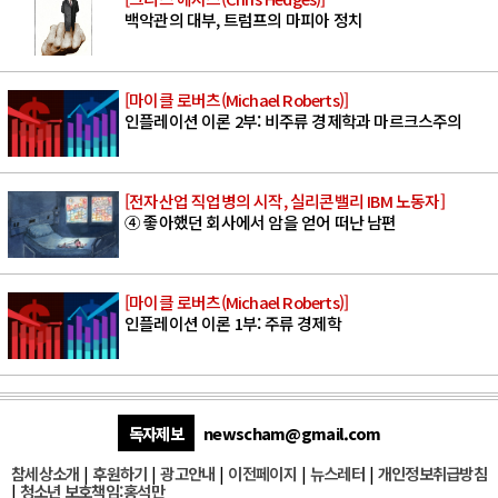
백악관의 대부, 트럼프의 마피아 정치
[마이클 로버츠(Michael Roberts)]
인플레이션 이론 2부: 비주류 경제학과 마르크스주의
[전자산업 직업병의 시작, 실리콘밸리 IBM 노동자]
④ 좋아했던 회사에서 암을 얻어 떠난 남편
[마이클 로버츠(Michael Roberts)]
인플레이션 이론 1부: 주류 경제학
독자제보
newscham@gmail.com
참세상소개
|
후원하기
|
광고안내
|
이전페이지
|
뉴스레터
|
개인정보취급방침
|
청소년 보호책임:홍석만