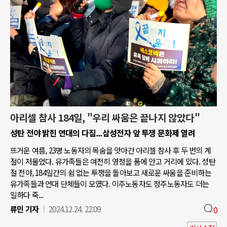
아리셀 참사 184일, "우리 싸움은 끝나지 않았다"
성탄 전야 밝힌 연대의 다짐...삼성전자 앞 투쟁 문화제 열려
뜨거운 여름, 23명 노동자의 목숨을 앗아간 아리셀 참사 후 두 번의 계
절이 저물었다. 유가족들은 여전히 영정을 품에 안고 거리에 있다. 성탄
절 전야, 184일간의 쉼 없는 투쟁을 돌아보고 새로운 싸움을 준비하는
유가족들과 연대 단체들이 모였다. 이주노동자도 정주노동자도 더는
일하다 죽...
류민 기자
2024.12.24. 22:09
0