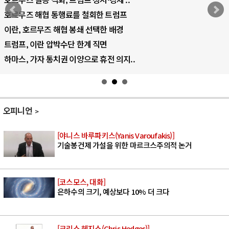
 통행료를 철회한 트럼프
AI 국부펀드 구
 해협 봉쇄 선택한 배경
AI 데이터센터
압박수단 한계 직면
AI의 숨은 환경
통치권 이양으로 휴전 의지..
AI는 어떻게 
오피니언
[야니스 바루파키스(Yanis Varoufakis)]
기술봉건제 가설을 위한 마르크스주의적 논거
[코스모스, 대화]
은하수의 크기, 예상보다 10% 더 크다
[크리스 헤지스(Chris Hedges)]