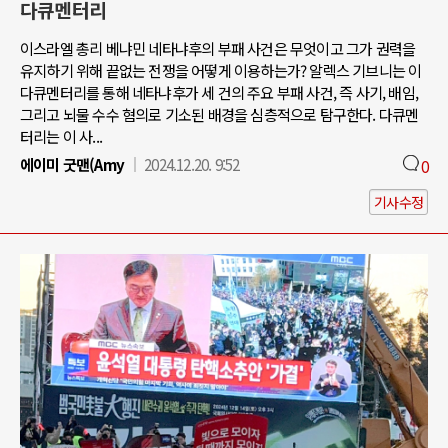
다큐멘터리
이스라엘 총리 베냐민 네타냐후의 부패 사건은 무엇이고 그가 권력을
유지하기 위해 끝없는 전쟁을 어떻게 이용하는가? 알렉스 기브니는 이
다큐멘터리를 통해 네타냐후가 세 건의 주요 부패 사건, 즉 사기, 배임,
그리고 뇌물 수수 혐의로 기소된 배경을 심층적으로 탐구한다. 다큐멘
터리는 이 사...
에이미 굿맨(Amy
2024.12.20. 9:52
0
기사수정