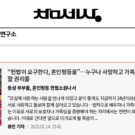
연구소
“헌법이 요구한다, 혼인평등을”…누구나 사랑하고 가족
아-우크라이나 전쟁
중동 위기
할 권리를
동성 부부들, 혼인평등 헌법소원나서
우크라이나, 대리전의 역..
호르무즈 갈등 격화, 트럼프 정치·경제 
"31살에 사랑하는 사람을 만나게 되었고 운이 좋게도 지금까지 24년이라
드론 협력 직후, 러시아..
호르무즈 해협 통행료를 철회한 트
서로 사랑하고 돌보며 함께 살아오고 있습니다…법적으로 배우자나 가족
지원 2027년까지 공..
는 이유로 서로의 보호자나 가족임을 증명해야 하는 자리에서는 번번이 
이란, 호르무즈 해협 봉쇄 선택한 배
습니다. 이대로 간다면 앞으로 다가오게 될 죽음의 ...
크, 에스토니아, 네덜란..
트럼프, 이란 압박수단 한계 직면
류민 기자
2025.02.14. 15:41
모 공습 주고받아…민간 ..
하마스, 가자 통치권 이양으로 휴전 의