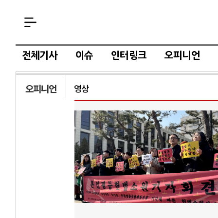
전체기사
이슈
인터링크
오피니언
오피니언
영상
AI와 인간
러시
중국 AI, 저가 공세로 글로벌 토큰 시..
전쟁의 추상화: 
AI 국부펀드 구상 놓고 미국 진보진영 ..
EU·우크라이나 
AI 데이터센터 반대 투쟁은 새로운 글로..
나토, 우크라 군사
AI의 숨은 환경 비용: 데이터센터 확산..
우크라이나, 덴마
AI는 어떻게 미국 민주주의를 잠식하고 ..
러·우크라, 대규