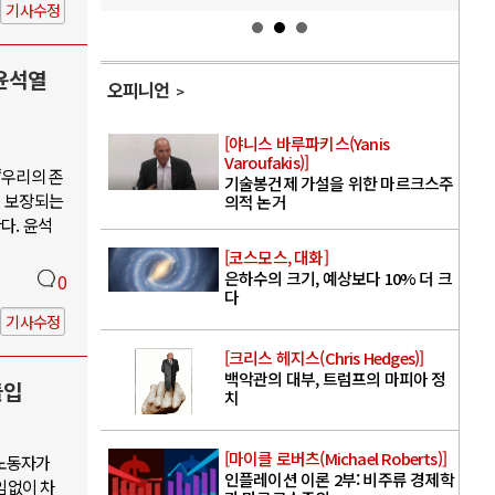
기사수정
윤석열
오피니언
[야니스 바루파키스(Yanis
Varoufakis)]
“우리의 존
기술봉건제 가설을 위한 마르크스주
이 보장되는
의적 논거
다. 윤석
[코스모스, 대화]
은하수의 크기, 예상보다 10% 더 크
0
다
기사수정
[크리스 헤지스(Chris Hedges)]
백악관의 대부, 트럼프의 마피아 정
돌입
치
[마이클 로버츠(Michael Roberts)]
 노동자가
인플레이션 이론 2부: 비주류 경제학
임없이 차