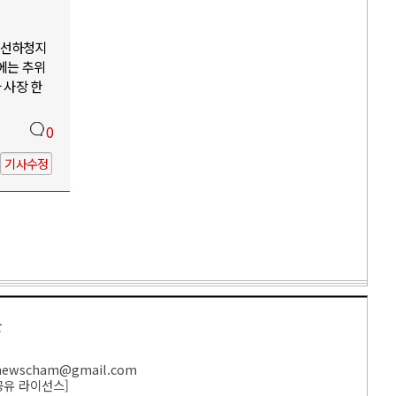
조선하청지
에는 추위
 사장 한
0
기사수정
만
ewscham@gmail.com
공유 라이선스
]