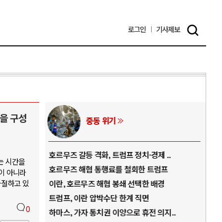
로그인
기사
제보
을 구성
AI와 인간
..
중국 AI, 저가 공세로 글로벌 토큰 시..
전쟁
는 시간을
럼프
AI 국부펀드 구상 놓고 미국 진보진영 ..
EU
이 아니라
좌절하고 있
경
AI 데이터센터 반대 투쟁은 새로운 글로..
나토
AI의 숨은 환경 비용: 데이터센터 확산..
우크
0
지..
AI는 어떻게 미국 민주주의를 잠식하고 ..
러·