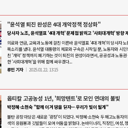
"윤석열 퇴진 완성은 4대 개악정책 정상화"
당사자 노조, 윤석열표 '4대 개혁' 문제점 밝히고 '사회대개혁' 방향 
의료와 연금, 교육과 노동에 걸친 이른바 윤석열표 '4대 개혁'의 당사자 
목소리를 냈다. 윤석열 대통령의 체포와 구속은 시작일 뿐, 노동자와 시민
친 '개악' 정책까지 폐기하는 것이 퇴진의 완성이라면서, 공공성과 노동권
한 '사회대개혁'을 위해 함께 싸우겠다...
류민 기자
2025.01.22. 13:15
옵티칼 고공농성 1년, '희망텐트'로 모인 연대의 불빛
박정혜·소현숙 "함께 이겨 땅을 딛자··· 우리가 빛이 될게"
불탄 공장 마당은 새로운 '광장'이 되었다. 박정혜·소현숙 두 해고노동자의
색의 응원봉과 깃발들이 모여 어둠을 밝혔다. 논바이너리, 직장인, 여성, 청