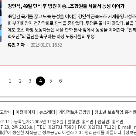
강인석, 49일 단식 후 병원 이송...조합원들 서울서 농성 이어가
49일간 곡기를 끊고 노숙 농성을 이어온 강인석 금속노조 거제통영고성
회 부지회장이 건강악화로 단식을 중단했다. 투쟁은 끝나지 않았다. 살을 
에도 조선 하청 노동자들은 서울 한화 본사 앞에서 농성을 이어간다. "진짜
화오션"의 결단을 촉구하는 하청 노동자들의 투쟁...
류민 기자
2025.01.07. 16:52
1
2
3
4
5
6
고안내
|
이전페이지
|
뉴스레터
|
개인정보취급방침
|
청소년 보호책임:홍석
111 | 등록일자: 2005년 11월 8일 | 발행인: 홍석만 | 편집인: 홍석만
-28, 2층 2015호
| TEL: (02)701-7688 | FAX: (02)701-7112 |
E-mail:
n
세상'이 생산한 저작물은 정보공유라이선스 2.0 : 영리금지를 따릅니다. [
정보