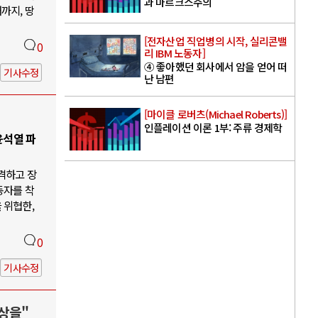
과 마르크스주의
까지, 땅
[전자산업 직업병의 시작, 실리콘밸
0
리 IBM 노동자]
④ 좋아했던 회사에서 암을 얻어 떠
기사수정
난 남편
[마이클 로버츠(Michael Roberts)]
인플레이션 이론 1부: 주류 경제학
윤석열 파
격하고 장
동자를 착
 위협한,
0
기사수정
상을"