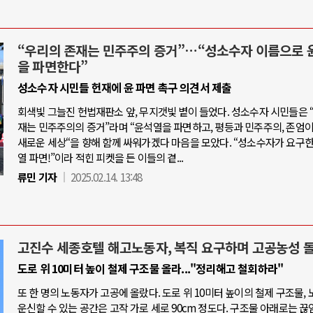
“우리의 존재는 민주주의 증거”…“성소수자 이름으로 
을 파면한다”
성소수자 시민들 헌재에 윤 파면 촉구 의견서 제출
회색빛 그늘진 헌법재판소 앞, 무지갯빛 볕이 들었다. 성소수자 시민들은 
재는 민주주의의 증거”라며 “윤석열을 파면하고, 평등과 민주주의, 존엄
새로운 세상“을 향해 함께 싸워가겠다 마음을 모았다. “성소수자가 요구한
열 파면!”이라 적힌 피켓을 든 이들의 곁...
류민 기자
2025.02.14. 13:48
고진수 세종호텔 해고노동자, 복직 요구하며 고공농성 
도로 위 10미터 높이 철제 구조물 올라..."정리해고 철회하라"
또 한 명의 노동자가 고공에 올랐다. 도로 위 10미터 높이의 철제 구조물,
운신할 수 있는 공간은 고작 가로 세로 90cm 정도다. 구조물 아래로는 끊