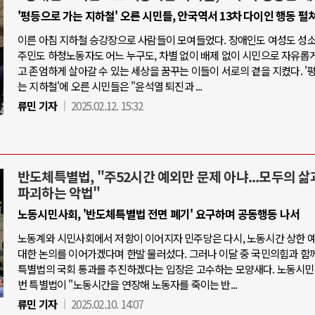
'평등으로 가는 지하철' 오른 시민들, 안국역서 13차 다이인 행동 펼
이른 아침 지하철 승강장으로 사람들이 모여들었다. 장애인도 여성도 성
주민도 하청노동자도 어느 누구도, 차별 없이 배제 없이 시민으로 자유롭
고 존엄하게 살아갈 수 있는 세상을 꿈꾸는 이들이 서로의 곁을 지켰다. '
는 지하철'에 오른 시민들은 "윤석열 퇴진과 ...
류민 기자
2025.02.12. 15:32
반도체특별법, "주52시간 예외만 문제 아냐...모두의 삶
파괴하는 악법"
노동시민사회, '반도체특별법 전면 폐기' 요구하며 공동행동 나서
노동계와 시민사회에서 저항이 이어지자 민주당은 다시, 노동시간 상한 
대한 논의를 이어가겠다며 한발 물러섰다. 그러나 이달 중 국민의힘과 함
특별법의 국회 통과를 추진하겠다는 입장은 고수하는 모양새다. 노동시민
번 특별법이 "노동시간을 연장해 노동자를 죽이는 반...
류민 기자
2025.02.10. 14:07