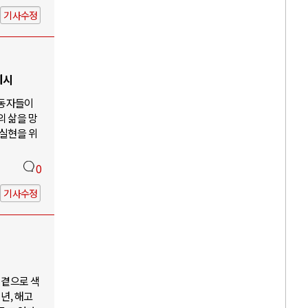
기사수정
제시
노동자들이
의 삶을 망
 실현을 위
0
기사수정
 곁으로 색
년, 해고