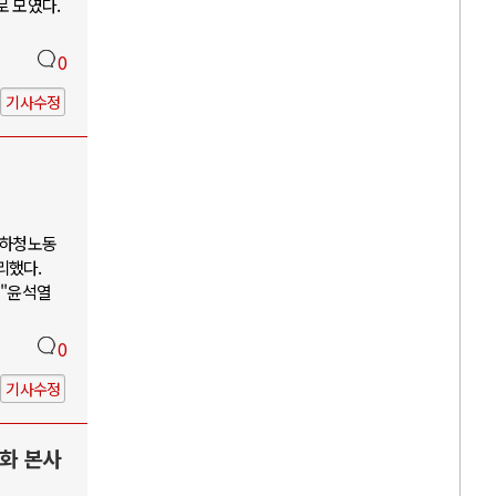
로 모였다.
0
기사수정
 하청노동
리했다.
 "윤석열
0
기사수정
한화 본사