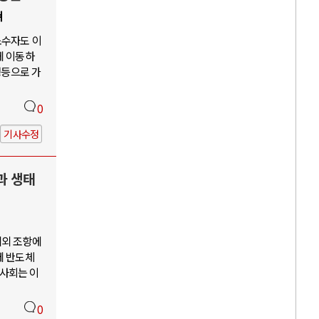
쳐
소수자도 이
게 이동하
평등으로 가
0
기사수정
과 생태
예외 조항에
께 반도체
사회는 이
0