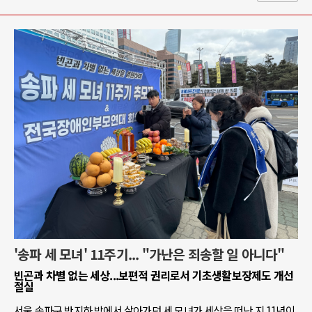
'송파 세 모녀' 11주기... "가난은 죄송할 일 아니다"
빈곤과 차별 없는 세상...보편적 권리로서 기초생활보장제도 개선
절실
서울 송파구 반지하 방에서 살아가던 세 모녀가 세상을 떠난 지 11년이