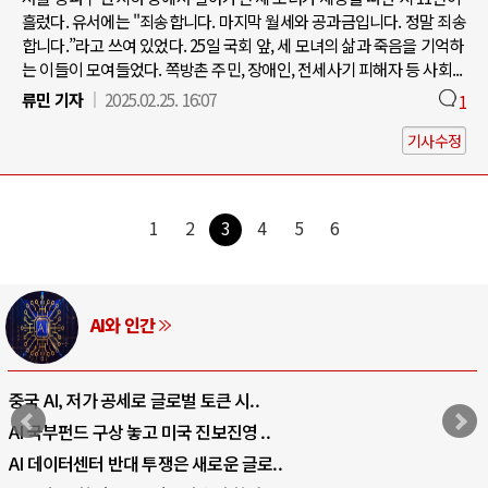
흘렀다. 유서에는 "죄송합니다. 마지막 월세와 공과금입니다. 정말 죄송
합니다.”라고 쓰여 있었다. 25일 국회 앞, 세 모녀의 삶과 죽음을 기억하
는 이들이 모여들었다. 쪽방촌 주민, 장애인, 전세사기 피해자 등 사회...
류민 기자
2025.02.25. 16:07
1
기사수정
1
2
3
4
5
6
AI와 인간
중국 AI, 저가 공세로 글로벌 토큰 시..
AI 국부펀드 구상 놓고 미국 진보진영 ..
AI 데이터센터 반대 투쟁은 새로운 글로..