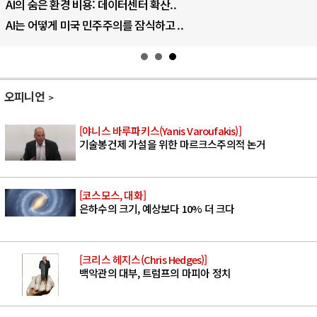
AI의 숨은 환경 비용: 데이터센터 확산..
AI는 어떻게 미국 민주주의를 잠식하고 ..
오피니언
[야니스 바루파키스(Yanis Varoufakis)]
기술봉건제 가설을 위한 마르크스주의적 논거
[코스모스, 대화]
은하수의 크기, 예상보다 10% 더 크다
[크리스 헤지스(Chris Hedges)]
백악관의 대부, 트럼프의 마피아 정치