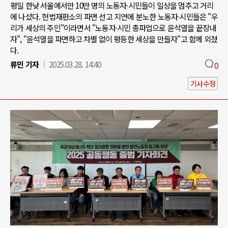
평일 한낮 서울에서만 10만 명의 노동자∙시민들이 일상을 멈추고 거리
에 나섰다. 헌법재판소의 파면 선고 지연에 분노한 노동자∙시민들은 "우
리가 세상의 주인"이라면서 "노동자∙시민 총파업으로 윤석열을 끝장내
자", "윤석열을 파면하고 차별 없이 평등한 세상을 만들자"고 함께 외쳤
다.
류민 기자
2025.03.28. 14:40
0
기사수정