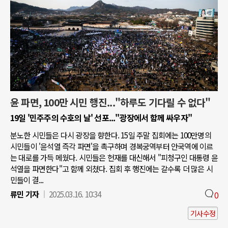
윤 파면, 100만 시민 행진..."하루도 기다릴 수 없다"
19일 '민주주의 수호의 날' 선포..."광장에서 함께 싸우자"
분노한 시민들은 다시 광장을 향한다. 15일 주말 집회에는 100만명의
시민들이 '윤석열 즉각 파면'을 촉구하며 경복궁역부터 안국역에 이르
는 대로를 가득 메웠다. 시민들은 헌재를 대신해서 "피청구인 대통령 윤
석열을 파면한다"고 함께 외쳤다. 집회 후 행진에는 갈수록 더 많은 시
민들이 결...
류민 기자
2025.03.16. 10:34
0
기사수정