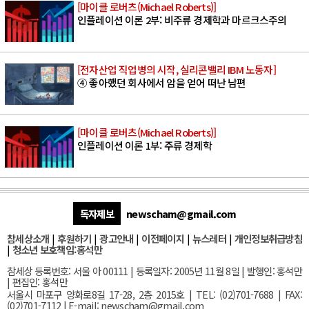
[마이클 로버츠(Michael Roberts)]
인플레이션 이론 2부: 비주류 경제학과 마르크스주의
[전자산업 직업병의 시작, 실리콘밸리 IBM 노동자]
④ 좋아했던 회사에서 암을 얻어 떠난 남편
[마이클 로버츠(Michael Roberts)]
인플레이션 이론 1부: 주류 경제학
독자제보
newscham@gmail.com
참세상소개
|
후원하기
|
광고안내
|
이전페이지
|
뉴스레터
|
개인정보취급방침
|
청소년 보호책임:홍석만
참세상 등록번호: 서울 아 00111 | 등록일자: 2005년 11월 8일 | 발행인: 홍석만
| 편집인: 홍석만
서울
시 마포구 양화로8길 17-28, 2층 2015호
| TEL: (02)701-7688 | FAX:
(02)701-7112 |
E-mail:
newscham@gmail.com