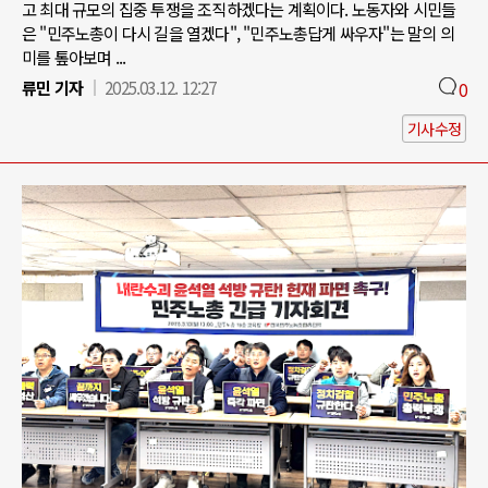
고 최대 규모의 집중 투쟁을 조직하겠다는 계획이다. 노동자와 시민들
은 "민주노총이 다시 길을 열겠다", "민주노총답게 싸우자"는 말의 의
미를 톺아보며 ...
류민 기자
2025.03.12. 12:27
0
기사수정