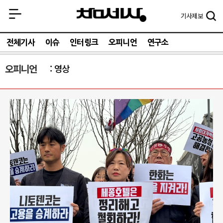
기사
제보
전체기사
이슈
인터링크
오피니언
연구소
오피니언
영상