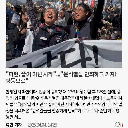
"파면, 끝이 아닌 시작"..."윤석열들 단죄하고 가자!
평등으로"
만장일치 파면이다. 민중이 승리했다. 12·3 비상계엄 후 123일 만에, 광
장의 힘으로 "내란수괴 윤석열을 대통령직에서 끌어내렸다". 노동자∙시
민들은 "윤석열의 파면은 끝이 아닌 시작"이라며 민주주의와 우리의 일
상을 파괴해온 "윤석열들을 엄중하게 단죄"하고 "누구나 존엄하고 평
등한 세...
류민 기자
2025.04.04. 14:26
0