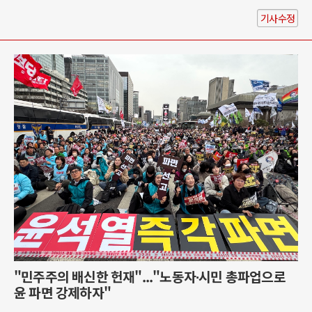
기사수정
"민주주의 배신한 헌재"..."노동자∙시민 총파업으로
윤 파면 강제하자"