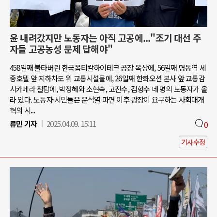
윤 내려갔지만 노동자는 아직 고공에..."조기 대선 주
자들 고공농성 문제 답해야"
458일째 불타버린 한국옵티칼하이테크 공장 옥상에, 56일째 명동역 세
종호텔 앞 지하차도 위 교통시설물에, 26일째 한화오션 본사 앞 교통감
시카메라 철탑에, 박정혜와 소현숙, 고진수, 김형수 네 명의 노동자가 올
라 있다. 노동자·시민들은 윤석열 파면 이후 광장이 요구하는 사회대개
혁의 시...
류민 기자
2025.04.09. 15:11
0
기사수정