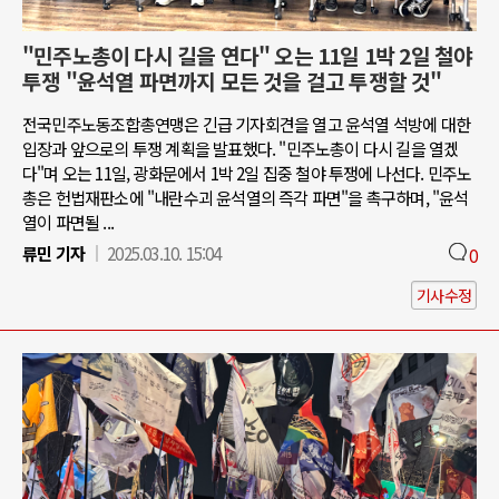
"민주노총이 다시 길을 연다" 오는 11일 1박 2일 철야
투쟁 "윤석열 파면까지 모든 것을 걸고 투쟁할 것"
전국민주노동조합총연맹은 긴급 기자회견을 열고 윤석열 석방에 대한
입장과 앞으로의 투쟁 계획을 발표했다. "민주노총이 다시 길을 열겠
다"며 오는 11일, 광화문에서 1박 2일 집중 철야 투쟁에 나선다. 민주노
총은 헌법재판소에 "내란수괴 윤석열의 즉각 파면"을 촉구하며, "윤석
열이 파면될 ...
류민 기자
2025.03.10. 15:04
0
기사수정