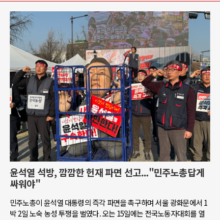
윤석열 석방, 깜깜한 헌재 파면 선고..."민주노총답게
싸워야"
민주노총이 윤석열 대통령의 즉각 파면을 촉구하며 서울 광화문에서 1
박 2일 노숙 농성 투쟁을 벌였다. 오는 15일에는 전국노동자대회를 열