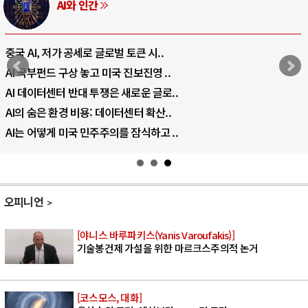
AI와 인간
중국 AI, 저가 공세로 글로벌 토큰 시..
AI 국부펀드 구상 놓고 미국 진보진영 ..
AI 데이터센터 반대 투쟁은 새로운 글로..
AI의 숨은 환경 비용: 데이터센터 확산..
AI는 어떻게 미국 민주주의를 잠식하고 ..
오피니언
[야니스 바루파키스(Yanis Varoufakis)]
기술봉건제 가설을 위한 마르크스주의적 논거
[코스모스, 대화]