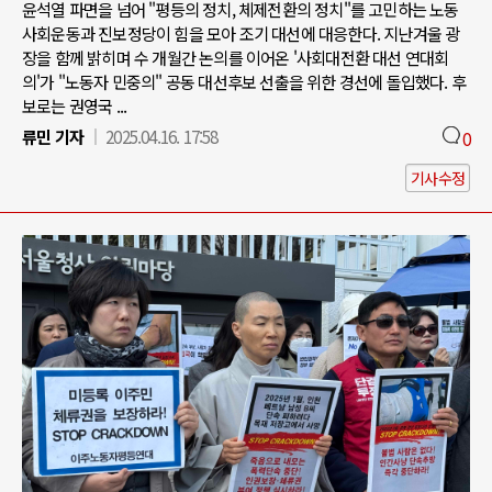
윤석열 파면을 넘어 "평등의 정치, 체제전환의 정치"를 고민하는 노동
사회운동과 진보정당이 힘을 모아 조기 대선에 대응한다. 지난겨울 광
장을 함께 밝히며 수 개월간 논의를 이어온 '사회대전환 대선 연대회
의'가 "노동자 민중의" 공동 대선후보 선출을 위한 경선에 돌입했다. 후
보로는 권영국 ...
류민 기자
2025.04.16. 17:58
0
기사수정