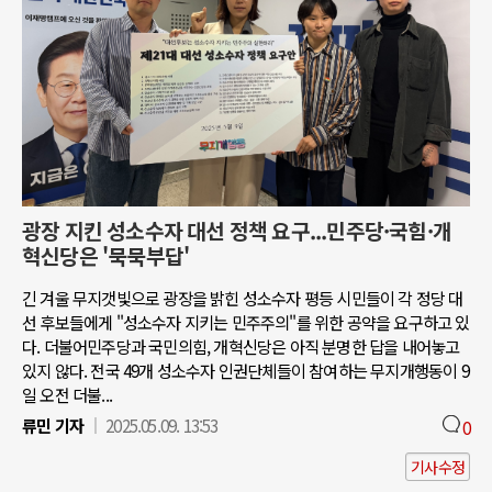
광장 지킨 성소수자 대선 정책 요구...민주당·국힘·개
혁신당은 '묵묵부답'
긴 겨울 무지갯빛으로 광장을 밝힌 성소수자 평등 시민들이 각 정당 대
선 후보들에게 "성소수자 지키는 민주주의"를 위한 공약을 요구하고 있
다. 더불어민주당과 국민의힘, 개혁신당은 아직 분명한 답을 내어놓고
있지 않다. 전국 49개 성소수자 인권단체들이 참여하는 무지개행동이 9
일 오전 더불...
류민 기자
2025.05.09. 13:53
0
기사수정