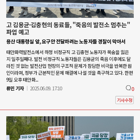
고 김용균·김충현의 동료들, "죽음의 발전소 멈추는"
파업 예고
용산 대통령실 앞, 요구안 전달하려는 노동자들 경찰이 막아서
태안화력발전소에서 하청 비정규직 고 김충현 노동자가 목숨을 잃은
지 일주일째다. 발전 비정규직 노동자들은 김용균의 죽음 이후에도 달
라진 것 없는 발전산업 현장의 구조적 문제가 참담한 비극을 반복한 원
인이라며, 정부가 근본적인 문제 해결에 나설 것을 촉구하고 있다. 한편
9일 오후 태안화...
류민 기자
2025.06.09. 17:10
0
기사수정