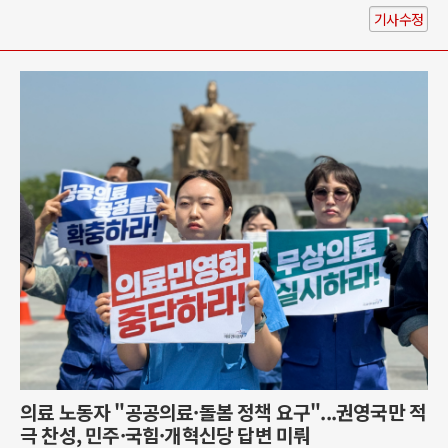
기사수정
의료 노동자 "공공의료·돌봄 정책 요구"...권영국만 적
극 찬성, 민주·국힘·개혁신당 답변 미뤄