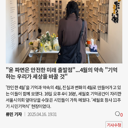
"윤 파면은 안전한 미래 출발점"...4월의 약속 "기억
하는 우리가 세상을 바꿀 것"
'잔인한 4월'을 기억과 약속의 4월, 진실과 변화의 4월로 만들어가고 있
는 이들이 함께 모였다. 16일 오후 4시 16분, 세월호 기억공간이 자리한
서울시의회 앞마당을 수많은 시민들이 가득 메웠다. '세월호 참사 11주
기 시민기억식' 현장이었다.
류민 기자
2025.04.16. 19:31
0
기사수정