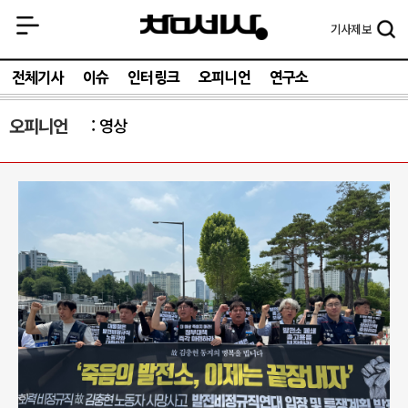
기사
제보
전체기사
이슈
인터링크
오피니언
연구소
오피니언
영상