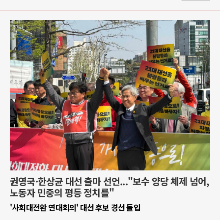
권영국·한상균 대선 출마 선언..."보수 양당 체제 넘어,
노동자 민중의 평등 정치를"
'사회대전환 연대회의' 대선 후보 경선 돌입