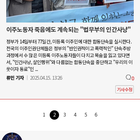
이주노동자 죽음에도 계속되는 "법무부의 인간사냥"
정부가 14일부터 77일간, 미등록 이주민에 대한 합동단속을 실시한다.
전국의 이주인권단체들은 정부의 "반인권적이고 폭력적인" 단속추방
과정에서 수 많은 미등록 이주노동자들이 다치고 목숨을 잃고 있다면
서, "인간사냥, 살인행위"와 다름없는 합동단속을 중단하고 "우리의 이
웃이자 동료"인 ...
류민 기자
2025.04.15. 13:26
0
기사수정
1
2
3
4
5
6