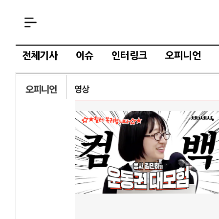
전체기사
이슈
인터링크
오피니언
오피니언
영상
AI와 인간
러시
중국 AI, 저가 공세로 글로벌 토큰 시..
전쟁의 추상화: 
AI 국부펀드 구상 놓고 미국 진보진영 ..
EU·우크라이나 
AI 데이터센터 반대 투쟁은 새로운 글로..
나토, 우크라 군사
AI의 숨은 환경 비용: 데이터센터 확산..
우크라이나, 덴마
AI는 어떻게 미국 민주주의를 잠식하고 ..
러·우크라, 대규