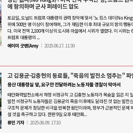
에 항의하며 군사 퍼레이드 압도
토요일, 도널드 트럼프 대통령의 권력 장악에 맞서 ‘노 킹스 데이(No Kings 
위에 500만 명 이상이 참여하며, 그가 재임한 이후 최대 규모의 항의 행동
다. 미국 전역 2,100개 이상의 도시와 마을에서 시위가 열렸다. 이 시위는 6
트럼프 대통령의 ...
에이미 굿맨(Amy
2025.06.17. 11:30
고 김용균·김충현의 동료들, "죽음의 발전소 멈추는" 파
용산 대통령실 앞, 요구안 전달하려는 노동자들 경찰이 막아서
태안화력발전소에서 하청 비정규직 고 김충현 노동자가 목숨을 잃은 지 
발전 비정규직 노동자들은 김용균의 죽음 이후에도 달라진 것 없는 발전
구조적 문제가 참담한 비극을 반복한 원인이라며, 정부가 근본적인 문제 
설 것을 촉구하고 있다. 한편 9일 오후 태안화...
류민 기자
2025.06.09. 17:10