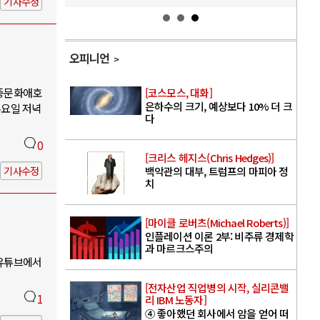
기사수정
오피니언
대중문화애호
[코스모스, 대화]
은하수의 크기, 예상보다 10% 더 크
수요일 저녁
다
0
[크리스 헤지스(Chris Hedges)]
기사수정
백악관의 대부, 트럼프의 마피아 정
치
[마이클 로버츠(Michael Roberts)]
인플레이션 이론 2부: 비주류 경제학
과 마르크스주의
 유튜브에서
[전자산업 직업병의 시작, 실리콘밸
1
리 IBM 노동자]
④ 좋아했던 회사에서 암을 얻어 떠