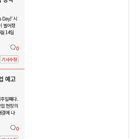
Day)’ 시
이 벌어졌
월 14일
0
기사수정
업 예고
일주일째다.
산업 현장의
해결에 나
0