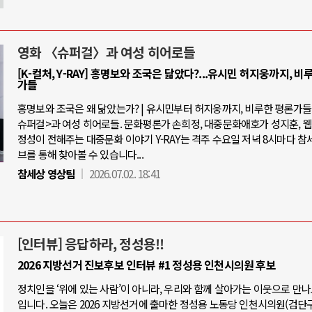
영화 〈슈퍼걸〉과 여성 히어로들
[K-컬처, Y-RAY] 홍명보와 조국은 닮았다?...유시민 허지웅까지, 비
가들
홍명보와 조국은 왜 닮았는가? | 유시민부터 허지웅까지, 비루한 평론가들 |
슈퍼걸>과 여성 히어로들. 문화평론가 손희정, 대중문화애호가 성지훈, 
정성이 전해주는 대중문화 이야기 Y-RAY는 격주 수요일 저녁 8시마다 참
브를 통해 찾아볼 수 있습니다...
참세상 영상팀
2026.07.02. 18:41
[인터뷰] 응답하라, 정성용!!
2026 지방선거 진보후보 인터뷰 #1 정성용 인천시의원 후보
정치인을 ‘위에 있는 사람’이 아니라, 우리와 함께 살아가는 이웃으로 만
입니다. 오늘은 2026 지방선거에 출마한 정성용 노동당 인천시의원(검단