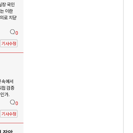
 실장 국민
않는 이란
주의로 치닫
0
기사수정
언 속에서
직접 검증
구인가.
0
기사수정
력 장악