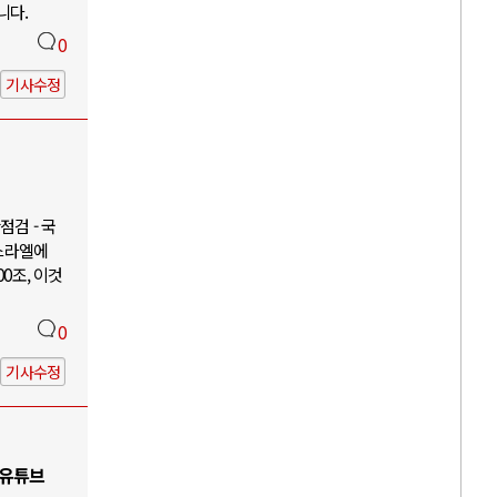
니다.
0
기사수정
검 - 국
이스라엘에
00조, 이것
0
기사수정
 유튜브