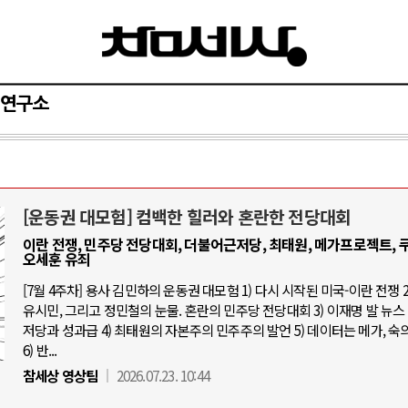
연구소
[운동권 대모험] 컴백한 힐러와 혼란한 전당대회
아-우크라이나 전쟁
중동 위기
이란 전쟁, 민주당 전당대회, 더불어근저당, 최태원, 메가프로젝트, 쿠
오세훈 유죄
우크라이나, 대리전의 역..
호르무즈 갈등 격화, 트럼프 정치·경제 
[7월 4주차] 용사 김민하의 운동권 대모험 1) 다시 시작된 미국-이란 전쟁 2
드론 협력 직후, 러시아..
유시민, 그리고 정민철의 눈물. 혼란의 민주당 전당대회 3) 이재명 발 뉴스 
호르무즈 해협 통행료를 철회한 트
저당과 성과급 4) 최태원의 자본주의 민주주의 발언 5) 데이터는 메가, 숙
지원 2027년까지 공..
이란, 호르무즈 해협 봉쇄 선택한 배
6) 반...
크, 에스토니아, 네덜란..
트럼프, 이란 압박수단 한계 직면
참세상 영상팀
2026.07.23. 10:44
모 공습 주고받아…민간 ..
하마스, 가자 통치권 이양으로 휴전 의