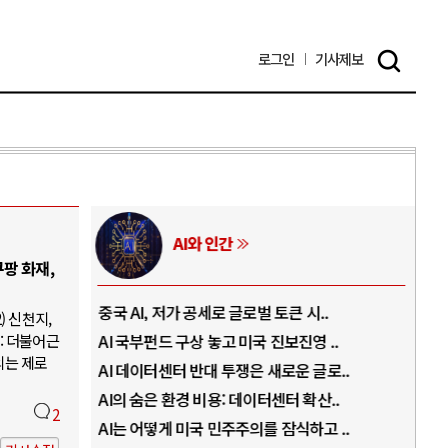
로그인
기사
제보
AI와 인간
팡 화재,
..
중국 AI, 저가 공세로 글로벌 토큰 시..
전쟁
) 신천지,
: 더불어근
럼프
AI 국부펀드 구상 놓고 미국 진보진영 ..
EU
의는 제로
경
AI 데이터센터 반대 투쟁은 새로운 글로..
나토
AI의 숨은 환경 비용: 데이터센터 확산..
우크
2
지..
AI는 어떻게 미국 민주주의를 잠식하고 ..
러·