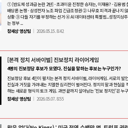
① [반도체 성과급 논란 2탄] - 초과이윤 진정한 승자는, 이재용? - 김용범
배당론 논쟁 - 삼성전자 노조 파업 긴급조정권 ② 나무호 피격과 끝나지 
상황 ③ 다들 자기를 부정하는 선거 ④ AI 데이터센터 특별법...성장지상
는 정부 ...
참세상 영상팀
2026.05.15. 8:42
[본격 정치 서바이벌] 진보정치 라이어게임
4명의 진보정당 후보가 모였다. 진실을 말하는 후보는 누구인가?
진보정당 후보 4인이 펼치는 본격 정치 서바이벌, 라이어게임. 서로의 발
진실과 거짓을 가려내는 치열한 심리전이 벌어진다. 정치의 말과 현실을 
하는 새로운 형식의 토크 게임. 과연 끝까지 살아남는 ‘진보 정치인’은 누
참세상 영상팀
2026.05.07. 8:55
왕은 없다(No Kings) : 미국 전역 수백만 명, 트럼프 권