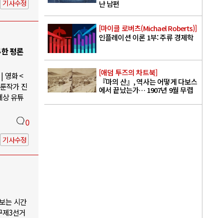
기사수정
난 남편
[마이클 로버츠(Michael Roberts)]
인플레이션 이론 1부: 주류 경제학
루한 평론
[애덤 투즈의 차트북]
 영화 <
『마의 산』, 역사는 어떻게 다보스
웹툰작가 진
에서 끝났는가… 1907년 9월 무렵
세상 유튜
0
기사수정
나보는 시간
구제3선거