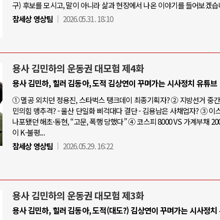
구) 후보를 모시고, 말이 아니라 삶과 현장에서 나온 이야기를 들어보겠습
참세상 영상팀
2026.05.31. 18:10
용사 김민하의 운동권 대모험 제4화
용사 김민하, 힐러 김동아, 도적 김상연이 꾸며가는 시사정치 유튜브
① 멸공 외치던 정용진, 스타벅스 탱크데이 최종기획자? ② 지방선거 중간점
민의힘 맹추격? - 울산 단일화 삐걱대다 결단 - 김용남은 사채업자? ③ 
나포됐던 해초·동현, “고문, 폭행 당했다” ④ 코스피 8000 VS 가계부채 20
이 K-불평...
참세상 영상팀
2026.05.29. 16:22
용사 김민하의 운동권 대모험 제3화
용사 김민하, 힐러 김동아, 도적(대도?) 김상연이 꾸며가는 시사정치