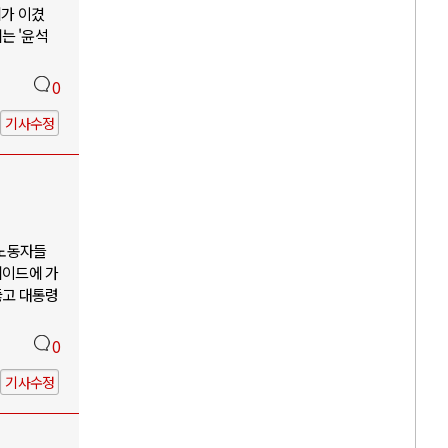
리가 이겼
는 '윤석
0
기사수정
 노동자들
케이드에 가
뚫고 대통령
0
기사수정