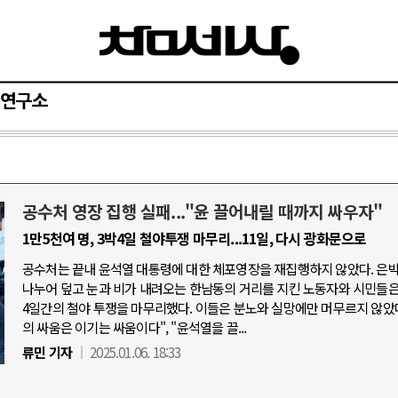
연구소
공수처 영장 집행 실패..."윤 끌어내릴 때까지 싸우자"
와 인간
러시아-우크라이나 전쟁
1만5천여 명, 3박4일 철야투쟁 마무리...11일, 다시 광화문으로
공수처는 끝내 윤석열 대통령에 대한 체포영장을 재집행하지 않았다. 은
공세로 글로벌 토큰 시..
전쟁의 추상화: 우크라이나, 대리전의 
나누어 덮고 눈과 비가 내려오는 한남동의 거리를 지킨 노동자와 시민들은,
 놓고 미국 진보진영 ..
EU·우크라이나 드론 협력 직후, 러시
4일간의 철야 투쟁을 마무리했다. 이들은 분노와 실망에만 머무르지 않았다
의 싸움은 이기는 싸움이다", "윤석열을 끌...
반대 투쟁은 새로운 글로..
나토, 우크라 군사지원 2027년까지 공
류민 기자
2025.01.06. 18:33
비용: 데이터센터 확산..
우크라이나, 덴마크, 에스토니아, 네
국 민주주의를 잠식하고 ..
러·우크라, 대규모 공습 주고받아…민간