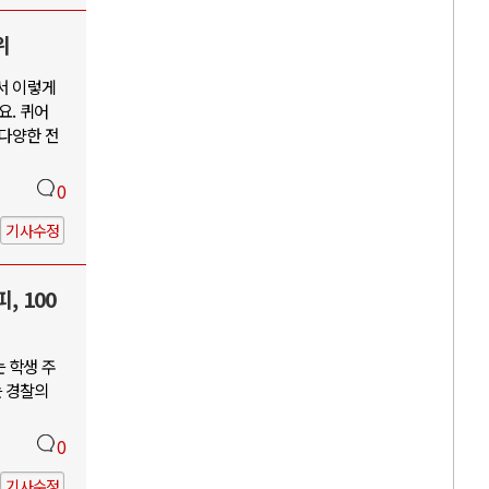
위
서 이렇게
요. 퀴어
 다양한 전
0
기사수정
, 100
 학생 주
는 경찰의
0
기사수정