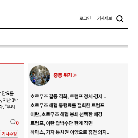
로그인
기사
제보
중동 위기
박 담요를
역..
호르무즈 갈등 격화, 트럼프 정치·경제 ..
중국
 지난 3박
아..
호르무즈 해협 통행료를 철회한 트럼프
AI
. "우리
..
이란, 호르무즈 해협 봉쇄 선택한 배경
AI
덜란..
0
트럼프, 이란 압박수단 한계 직면
AI
 ..
하마스, 가자 통치권 이양으로 휴전 의지..
AI
기사수정