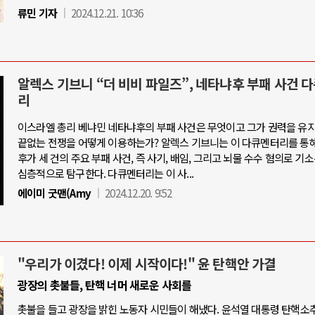
류민 기자
2024.12.21. 10:36
알렉스 기브니 “더 비비 파일즈”, 네타냐후 부패 사건 
리
이스라엘 총리 베냐민 네타냐후의 부패 사건은 무엇이고 그가 권력을 유
끝없는 전쟁을 어떻게 이용하는가? 알렉스 기브니는 이 다큐멘터리를 통
후가 세 건의 주요 부패 사건, 즉 사기, 배임, 그리고 뇌물 수수 혐의로 기
심층적으로 탐구한다. 다큐멘터리는 이 사...
에이미 굿맨(Amy
2024.12.20. 9:52
"우리가 이겼다! 이제 시작이다!" 윤 탄핵안 가결
광장의 촛불들, 탄핵 너머 새로운 사회를
촛불을 들고 광장을 밝힌 노동자 시민들이 해냈다. 윤석열 대통령 탄핵소