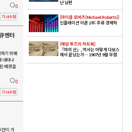
난 남편
0
기사수정
[마이클 로버츠(Michael Roberts)]
인플레이션 이론 1부: 주류 경제학
다큐멘터
[애덤 투즈의 차트북]
『마의 산』, 역사는 어떻게 다보스
지하기 위해
에서 끝났는가… 1907년 9월 무렵
해 네타냐
소된 배경을
0
기사수정
추안이 가