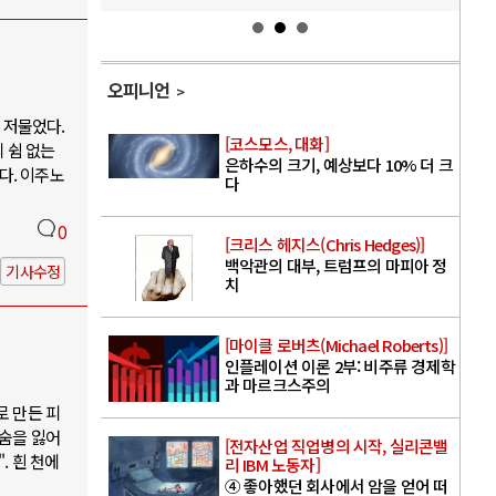
오피니언
 저물었다.
[코스모스, 대화]
 쉼 없는
은하수의 크기, 예상보다 10% 더 크
다. 이주노
다
0
[크리스 헤지스(Chris Hedges)]
백악관의 대부, 트럼프의 마피아 정
기사수정
치
[마이클 로버츠(Michael Roberts)]
인플레이션 이론 2부: 비주류 경제학
과 마르크스주의
로 만든 피
목숨을 잃어
[전자산업 직업병의 시작, 실리콘밸
. 흰 천에
리 IBM 노동자]
④ 좋아했던 회사에서 암을 얻어 떠