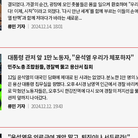
결되었다. 가결의 순간, 광장에 모인 촛불들은 몸을 일으켜 환호하며 "우
다! 이제, 시작"이라고 외쳤다. '다시 만난 세계'를 함께 부르는 이들의 손에
열 탄핵'과 함께 저마다가 바라는 새로운...
류민 기자
2024.12.14. 18:01
대통령 관저 앞 1만 노동자, "윤석열 우리가 체포하자"
민주노총 조합원들, 경찰벽 뚫고 용산서 집회
12일 윤석열의 대국민 담화에 제대로 된 사과는 없었다. 분노한 1만 명의
은 용산 대통령 집무실을 향했다. 오후 4시경 남영역 인근에서 경찰 바리
로 막혔던 노동자들은, 오후 5시 한강진역에 다시 모여 경찰의 저지선을 
관저 앞까지 나아갔다.
류민 기자
2024.12.12. 19:43
"윤석열은 의료급여 개악 말고, 퇴진이나 서두르라!"