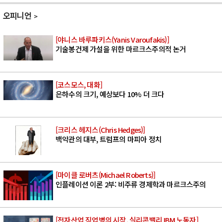
오피니언
[야니스 바루파키스(Yanis Varoufakis)]
기술봉건제 가설을 위한 마르크스주의적 논거
[코스모스, 대화]
은하수의 크기, 예상보다 10% 더 크다
[크리스 헤지스(Chris Hedges)]
백악관의 대부, 트럼프의 마피아 정치
[마이클 로버츠(Michael Roberts)]
인플레이션 이론 2부: 비주류 경제학과 마르크스주의
[전자산업 직업병의 시작, 실리콘밸리 IBM 노동자]