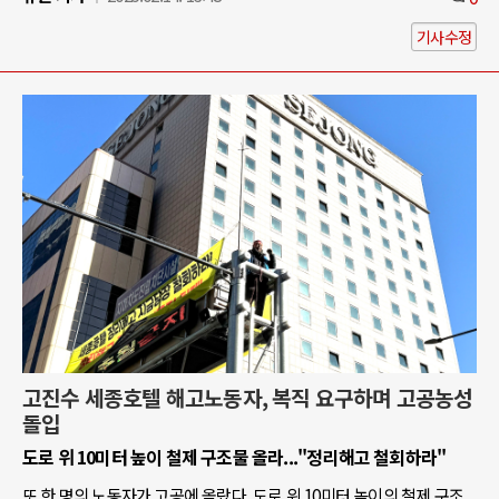
기사수정
고진수 세종호텔 해고노동자, 복직 요구하며 고공농성
돌입
도로 위 10미터 높이 철제 구조물 올라..."정리해고 철회하라"
또 한 명의 노동자가 고공에 올랐다. 도로 위 10미터 높이의 철제 구조