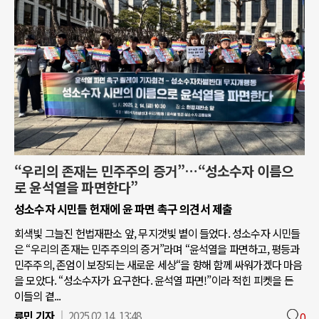
“우리의 존재는 민주주의 증거”…“성소수자 이름으
로 윤석열을 파면한다”
성소수자 시민들 헌재에 윤 파면 촉구 의견서 제출
회색빛 그늘진 헌법재판소 앞, 무지갯빛 볕이 들었다. 성소수자 시민들
은 “우리의 존재는 민주주의의 증거”라며 “윤석열을 파면하고, 평등과
민주주의, 존엄이 보장되는 새로운 세상“을 향해 함께 싸워가겠다 마음
을 모았다. “성소수자가 요구한다. 윤석열 파면!”이라 적힌 피켓을 든
이들의 곁...
류민 기자
2025.02.14. 13:48
0