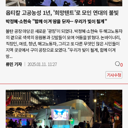
옵티칼 고공농성 1년, '희망텐트'로 모인 연대의 불빛
박정혜·소현숙 "함께 이겨 땅을 딛자··· 우리가 빛이 될게"
불탄 공장 마당은 새로운 '광장'이 되었다. 박정혜·소현숙 두 해고노동자
의 곁으로 색색의 응원봉과 깃발들이 모여 어둠을 밝혔다. 논바이너리,
직장인, 여성, 청년, 해고노동자, 그리고 또 다른 무엇인 많은 시민들이
지역 곳곳에서 구미 공장으로 모였다. "우리가 빛이 될게, 함께 이겨
땅...
류민 기자
2025.01.11. 11:27
0
기사수정