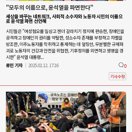
"모두의 이름으로, 윤석열을 파면한다"
세상을 바꾸는 네트워크, 사회적 소수자와 노동자 시민의 이름으
로 윤석열 파면 선언해
시민들은 "여성혐오를 일삼고 젠더 갈라치기 정치에 편승한, 장애인을
공격하고 장애인의 권리를 약탈한, 성소수자 존재를 부정하고 차별을
방조한, 이주노동자를 착취하고 통제하는 데 앞장선, 무분별한 규제파
괴로 노동자의 건강과 안전을 위협한, 기후정의를 외면하고 생명을 경
시한" 윤석열 대통령...
류민 기자
2025.02.12. 17:16
0
기사수정