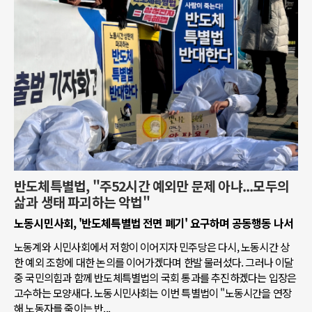
반도체특별법, "주52시간 예외만 문제 아냐...모두의
삶과 생태 파괴하는 악법"
노동시민사회, '반도체특별법 전면 폐기' 요구하며 공동행동 나서
노동계와 시민사회에서 저항이 이어지자 민주당은 다시, 노동시간 상
한 예외 조항에 대한 논의를 이어가겠다며 한발 물러섰다. 그러나 이달
중 국민의힘과 함께 반도체특별법의 국회 통과를 추진하겠다는 입장은
고수하는 모양새다. 노동시민사회는 이번 특별법이 "노동시간을 연장
해 노동자를 죽이는 반...