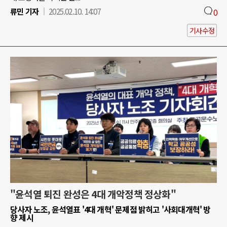
류민 기자
2025.02.10. 14:07
0
기사수정
"윤석열 퇴진 완성은 4대 개악정책 정상화"
당사자 노조, 윤석열표 '4대 개혁' 문제점 밝히고 '사회대개혁' 방
향 제시