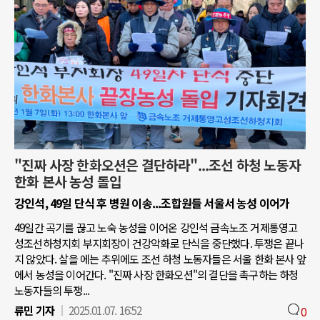
"진짜 사장 한화오션은 결단하라"...조선 하청 노동자
한화 본사 농성 돌입
강인석, 49일 단식 후 병원 이송...조합원들 서울서 농성 이어가
49일간 곡기를 끊고 노숙 농성을 이어온 강인석 금속노조 거제통영고
성조선하청지회 부지회장이 건강악화로 단식을 중단했다. 투쟁은 끝나
지 않았다. 살을 에는 추위에도 조선 하청 노동자들은 서울 한화 본사 앞
에서 농성을 이어간다. "진짜 사장 한화오션"의 결단을 촉구하는 하청
노동자들의 투쟁...
류민 기자
2025.01.07. 16:52
0