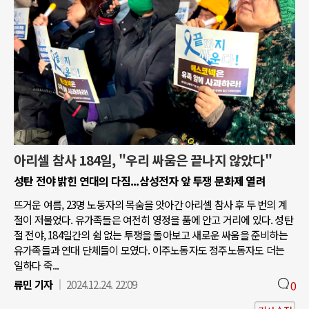
아리셀 참사 184일, "우리 싸움은 끝나지 않았다"
성탄 전야 밝힌 연대의 다짐...삼성전자 앞 투쟁 문화제 열려
뜨거운 여름, 23명 노동자의 목숨을 앗아간 아리셀 참사 후 두 번의 계
절이 저물었다. 유가족들은 여전히 영정을 품에 안고 거리에 있다. 성탄
절 전야, 184일간의 쉼 없는 투쟁을 돌아보고 새로운 싸움을 준비하는
유가족들과 연대 단체들이 모였다. 이주노동자도 정주노동자도 더는
일하다 죽...
류민 기자
2024.12.24. 22:09
0