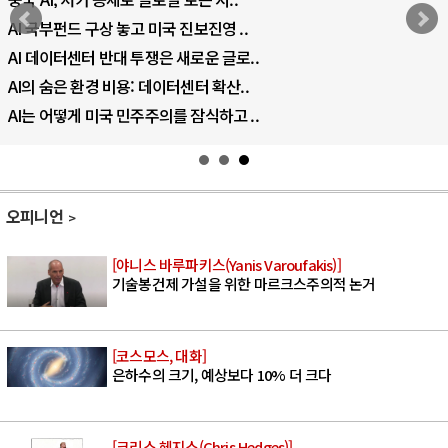
AI 국부펀드 구상 놓고 미국 진보진영 ..
AI 데이터센터 반대 투쟁은 새로운 글로..
AI의 숨은 환경 비용: 데이터센터 확산..
AI는 어떻게 미국 민주주의를 잠식하고 ..
오피니언
[야니스 바루파키스(Yanis Varoufakis)]
기술봉건제 가설을 위한 마르크스주의적 논거
[코스모스, 대화]
은하수의 크기, 예상보다 10% 더 크다
[크리스 헤지스(Chris Hedges)]