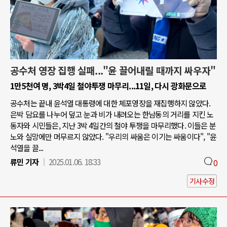
공수처 영장 집행 실패..."윤 끌어내릴 때까지 싸우자"
1만5천여 명, 3박4일 철야투쟁 마무리...11일, 다시 광화문으로
공수처는 끝내 윤석열 대통령에 대한 체포영장을 재집행하지 않았다.
은박 담요를 나누어 덮고 눈과 비가 내려오는 한남동의 거리를 지킨 노
동자와 시민들은, 지난 3박 4일간의 철야 투쟁을 마무리했다. 이들은 분
노와 실망에만 머무르지 않았다. "우리의 싸움은 이기는 싸움이다", "윤
석열을 끌...
류민 기자
2025.01.06. 18:33
0
기사수정