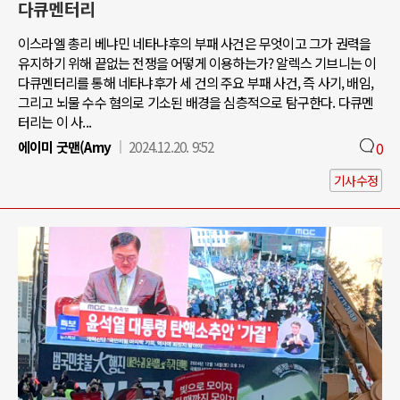
다큐멘터리
이스라엘 총리 베냐민 네타냐후의 부패 사건은 무엇이고 그가 권력을
유지하기 위해 끝없는 전쟁을 어떻게 이용하는가? 알렉스 기브니는 이
다큐멘터리를 통해 네타냐후가 세 건의 주요 부패 사건, 즉 사기, 배임,
그리고 뇌물 수수 혐의로 기소된 배경을 심층적으로 탐구한다. 다큐멘
터리는 이 사...
에이미 굿맨(Amy
2024.12.20. 9:52
0
기사수정