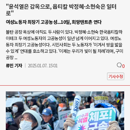
"윤석열은 감옥으로, 옵티칼 박정혜·소현숙은 일터
로"
여성노동자 최장기 고공농성...10일, 희망텐트촌 연다
불탄 공장 옥상에 아직도 두 사람이 있다. 박정혜·소현숙 한국옵티칼하
이테크 두 여성노동자의 고공농성이 일년 넘게 이어지고 있다. 여성노
동자 최장기 고공농성이다. 시민사회는 두 노동자가 '이겨서 땅을 밟을
수 있게' 연대를 호소하고 있다. '이제는 우리가 빛이 될 차례'라며, 구미
공장 ...
류민 기자
2025.01.07. 15:01
0
기사수정