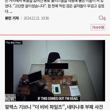
는 거리에서 목숨을 잃어간 동료 홈리스들을 마음에 품은 이들이 서 있
었다. "고단한 삶이셨습니다". 흰 천에 적힌 검은 글자들이 무겁고 깊었
다. ...
류민 기자
2024.12.21. 10:36
0
기사수정
알렉스 기브니 “더 비비 파일즈”, 네타냐후 부패 사건