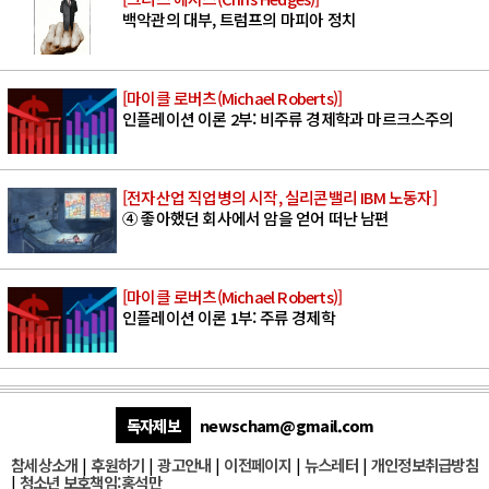
백악관의 대부, 트럼프의 마피아 정치
[마이클 로버츠(Michael Roberts)]
인플레이션 이론 2부: 비주류 경제학과 마르크스주의
[전자산업 직업병의 시작, 실리콘밸리 IBM 노동자]
④ 좋아했던 회사에서 암을 얻어 떠난 남편
[마이클 로버츠(Michael Roberts)]
인플레이션 이론 1부: 주류 경제학
독자제보
newscham@gmail.com
참세상소개
|
후원하기
|
광고안내
|
이전페이지
|
뉴스레터
|
개인정보취급방침
|
청소년 보호책임:홍석만