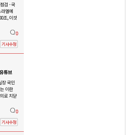
검 - 국
이스라엘에
00조, 이것
0
기사수정
 유튜브
 실장 국민
않는 이란
주의로 치닫
0
기사수정