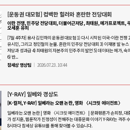
[운동권 대모험] 컴백한 힐러와 혼란한 전당대회
이란 전쟁, 민주당 전당대회, 더불어근저당, 최태원, 메가프로젝트, 쿠
오세훈 유죄
[7월 4주차] 용사 김민하의 운동권 대모험 1) 다시 시작된 미국-이란 전쟁 2
유시민, 그리고 정민철의 눈물. 혼란의 민주당 전당대회 3) 이재명 발 뉴스 
저당과 성과급 4) 최태원의 자본주의 민주주의 발언 5) 데이터는 메가, 숙
6) 반...
참세상 영상팀
2026.07.23. 10:44
[Y-RAY] 일베와 경상도
[K-컬처, Y-RAY] 일베라는 오랜 논란, 영화 〈시크릿 에이전트〉
일베라는 오랜 논란 | 영화 〈시크릿 에이전트〉 | 문화평론가 손희정, 
가 성지훈, 웹툰작가 진정성이 전해주는 대중문화 이야기 Y-RAY는 격주 
8시마다 참세상 유튜브를 통해 찾아볼 수 있습니다.