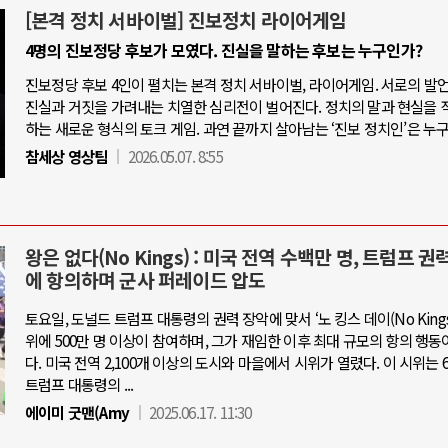
[본격 정치 서바이벌] 진보정치 라이어게임
4명의 진보정당 후보가 모였다. 진실을 말하는 후보는 누구인가?
진보정당 후보 4인이 펼치는 본격 정치 서바이벌, 라이어게임. 서로의 발
진실과 거짓을 가려내는 치열한 심리전이 벌어진다. 정치의 말과 현실을 
하는 새로운 형식의 토크 게임. 과연 끝까지 살아남는 ‘진보 정치인’은 누
참세상 영상팀
2026.05.07. 8:55
왕은 없다(No Kings) : 미국 전역 수백만 명, 트럼프 권
에 항의하며 군사 퍼레이드 압도
토요일, 도널드 트럼프 대통령의 권력 장악에 맞서 ‘노 킹스 데이(No Kings 
위에 500만 명 이상이 참여하며, 그가 재임한 이후 최대 규모의 항의 행동
다. 미국 전역 2,100개 이상의 도시와 마을에서 시위가 열렸다. 이 시위는 6
트럼프 대통령의 ...
에이미 굿맨(Amy
2025.06.17. 11:30