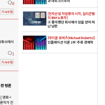
과 마르크스주의
0
기사수정
[전자산업 직업병의 시작, 실리콘밸
리 IBM 노동자]
④ 좋아했던 회사에서 암을 얻어 떠
난 남편
[마이클 로버츠(Michael Roberts)]
 유튜브에서
인플레이션 이론 1부: 주류 경제학
1
기사수정
루한 평론
 영화 <
웹툰작가 진