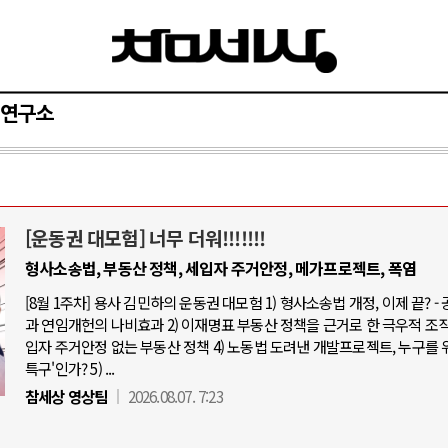
연구소
[운동권 대모험] 너무 더워!!!!!!!
AI와 인간
형사소송법, 부동산 정책, 세입자 주거안정, 메가프로젝트, 폭염
[8월 1주차] 용사 김민하의 운동권 대모험 1) 형사소송법 개정, 이제 끝? -
중국 AI, 저가 공세로 글로벌 토큰 시.
과 연임개헌의 나비효과 2) 이재명표 부동산 정책을 근거로 한 극우적 조직화
AI 국부펀드 구상 놓고 미국 진보진영 
입자 주거안정 없는 부동산 정책 4) 노동법 도려낸 개발프로젝트, 누구를 
특구'인가? 5) ...
AI 데이터센터 반대 투쟁은 새로운 글
참세상 영상팀
2026.08.07. 7:23
AI의 숨은 환경 비용: 데이터센터 확산
AI는 어떻게 미국 민주주의를 잠식하고