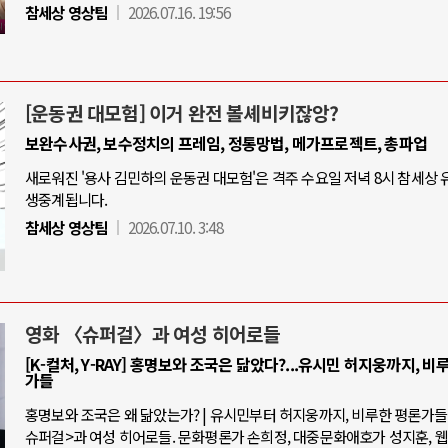
참세상 영상팀
2026.07.16. 19:56
[운동권 대모험] 이거 완전 볼셰비키잖앙?
보완수사권, 보수정치의 프레임, 정통망법, 메가프로젝트, 총파업
새로워진 '용사 김민하의 운동권 대모험'은 격주 수요일 저녁 8시 참세상
생중계됩니다.
참세상 영상팀
2026.07.10. 3:48
영화 〈슈퍼걸〉과 여성 히어로들
[K-컬처, Y-RAY] 홍명보와 조국은 닮았다?...유시민 허지웅까지, 비
가들
홍명보와 조국은 왜 닮았는가? | 유시민부터 허지웅까지, 비루한 평론가들 |
슈퍼걸>과 여성 히어로들. 문화평론가 손희정, 대중문화애호가 성지훈, 