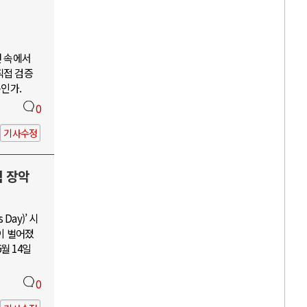
언 속에서
직접 검증
구인가.
0
기사수정
력 장악
Day)’ 시
이 벌어졌
월 14일
0