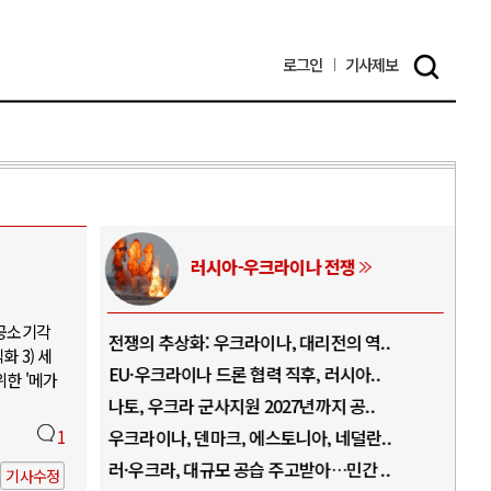
로그인
기사
제보
러시아-우크라이나 전쟁
 공소기각
.
전쟁의 추상화: 우크라이나, 대리전의 역..
호르
 3) 세
..
EU·우크라이나 드론 협력 직후, 러시아..
호르
위한 '메가
로..
나토, 우크라 군사지원 2027년까지 공..
이란
..
1
우크라이나, 덴마크, 에스토니아, 네덜란..
트럼
 ..
러·우크라, 대규모 공습 주고받아…민간 ..
하마
기사수정