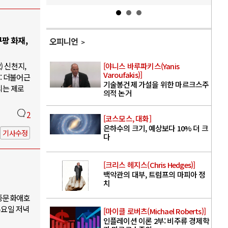
팡 화재,
오피니언
) 신천지,
[야니스 바루파키스(Yanis
Varoufakis)]
: 더불어근
기술봉건제 가설을 위한 마르크스주
의는 제로
의적 논거
2
[코스모스, 대화]
은하수의 크기, 예상보다 10% 더 크
기사수정
다
[크리스 헤지스(Chris Hedges)]
백악관의 대부, 트럼프의 마피아 정
치
대중문화애호
수요일 저녁
[마이클 로버츠(Michael Roberts)]
인플레이션 이론 2부: 비주류 경제학