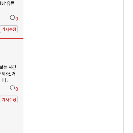
세상 유튜
0
기사수정
나보는 시간
구제3선거
니다.
0
기사수정