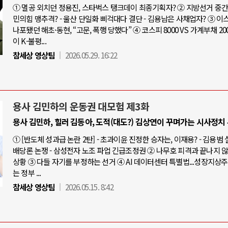
① 멸공 외치던 정용진, 스타벅스 탱크데이 최종기획자? ② 지방선거 중간점
민의힘 맹추격? - 울산 단일화 삐걱대다 결단 - 김용남은 사채업자? ③ 
나포됐던 해초·동현, “고문, 폭행 당했다” ④ 코스피 8000 VS 가계부채 20
이 K-불평...
참세상 영상팀
2026.05.29. 16:22
용사 김민하의 운동권 대모험 제3화
용사 김민하, 힐러 김동아, 도적(대도?) 김상연이 꾸며가는 시사정치
① [반도체 성과급 논란 2탄] - 초과이윤 진정한 승자는, 이재용? - 김용범
배당론 논쟁 - 삼성전자 노조 파업 긴급조정권 ② 나무호 피격과 끝나지 
상황 ③ 다들 자기를 부정하는 선거 ④ AI 데이터센터 특별법...성장지상
는 정부 ...
참세상 영상팀
2026.05.15. 8:42