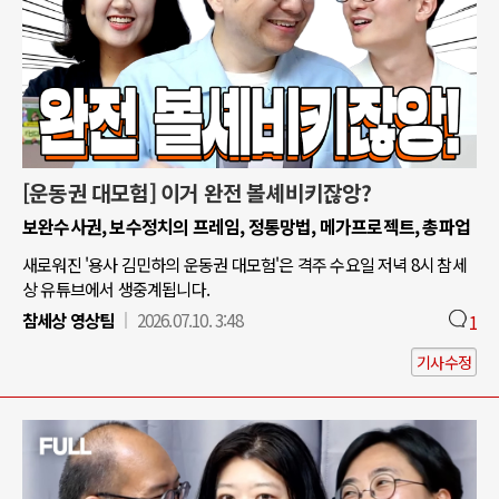
[운동권 대모험] 이거 완전 볼셰비키잖앙?
보완수사권, 보수정치의 프레임, 정통망법, 메가프로젝트, 총파업
새로워진 '용사 김민하의 운동권 대모험'은 격주 수요일 저녁 8시 참세
상 유튜브에서 생중계됩니다.
참세상 영상팀
2026.07.10. 3:48
1
기사수정