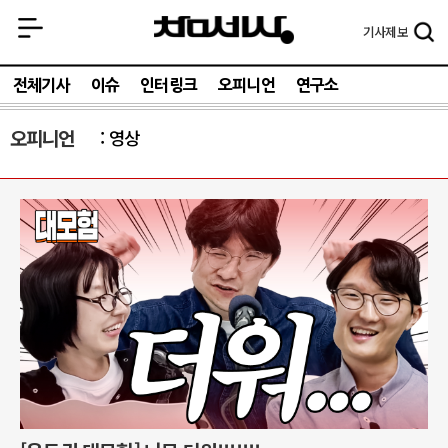
기사
제보
전체기사
이슈
인터링크
오피니언
연구소
오피니언
영상