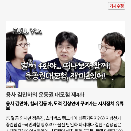
기사수정
용사 김민하의 운동권 대모험 제4화
용사 김민하, 힐러 김동아, 도적 김상연이 꾸며가는 시사정치 유튜
브
① 멸공 외치던 정용진, 스타벅스 탱크데이 최종기획자? ② 지방선거
중간점검 - 국민의힘 맹추격? - 울산 단일화 삐걱대다 결단 - 김용남은
사채업자? ③ 이스라엘에 나포됐던 해초·동현, “고문, 폭행 당했다” ④