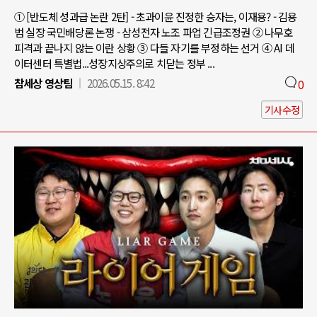
① [반도체 성과급 논란 2탄] - 초과이윤 진정한 승자는, 이재용? - 김용
범 실장 국민배당론 논쟁 - 삼성전자 노조 파업 긴급조정권 ② 나무호
피격과 끝나지 않는 이란 상황 ③ 다들 자기를 부정하는 선거 ④ AI 데
이터센터 특별법...성장지상주의로 치닫는 정부 ...
참세상 영상팀
2026.05.15. 8:42
0
기사수정