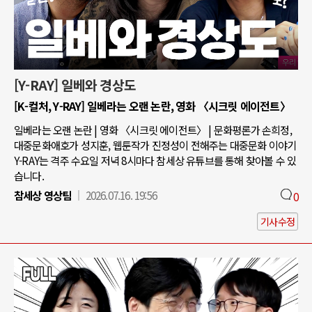
[Y-RAY] 일베와 경상도
[K-컬처, Y-RAY] 일베라는 오랜 논란, 영화 〈시크릿 에이전트〉
일베라는 오랜 논란 | 영화 〈시크릿 에이전트〉 | 문화평론가 손희정,
대중문화애호가 성지훈, 웹툰작가 진정성이 전해주는 대중문화 이야기
Y-RAY는 격주 수요일 저녁 8시마다 참세상 유튜브를 통해 찾아볼 수 있
습니다.
참세상 영상팀
2026.07.16. 19:56
0
기사수정