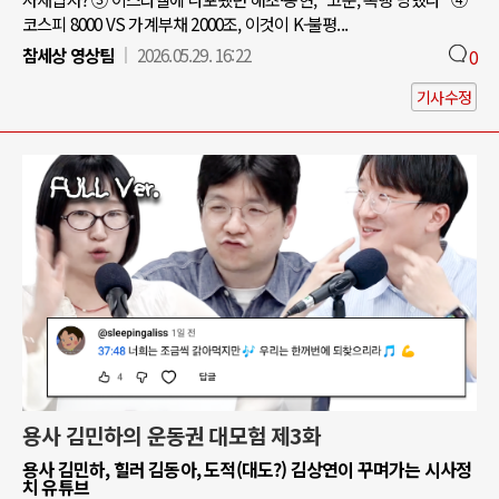
코스피 8000 VS 가계부채 2000조, 이것이 K-불평...
참세상 영상팀
2026.05.29. 16:22
0
기사수정
용사 김민하의 운동권 대모험 제3화
용사 김민하, 힐러 김동아, 도적(대도?) 김상연이 꾸며가는 시사정
치 유튜브