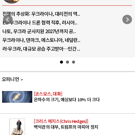
리전의 역..
호르무즈 갈등 격화, 트럼프 정치
 러시아..
호르무즈 해협 통행료를 철회
까지 공..
이란, 호르무즈 해협 봉쇄 선택
, 네덜란..
트럼프, 이란 압박수단 한계 직
아…민간 ..
하마스, 가자 통치권 이양으로 
오피니언
[코스모스, 대화]
은하수의 크기, 예상보다 10% 더 크다
[크리스 헤지스(Chris Hedges)]
백악관의 대부, 트럼프의 마피아 정치