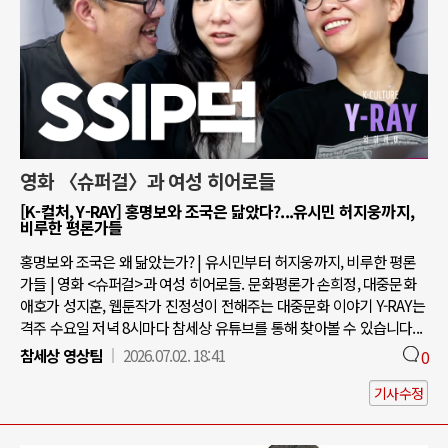
영화 〈슈퍼걸〉과 여성 히어로들
[K-컬처, Y-RAY] 홍명보와 조국은 닮았다?...유시민 허지웅까지,
비루한 평론가들
홍명보와 조국은 왜 닮았는가? | 유시민부터 허지웅까지, 비루한 평론
가들 | 영화 <슈퍼걸>과 여성 히어로들. 문화평론가 손희정, 대중문화
애호가 성지훈, 웹툰작가 진정성이 전해주는 대중문화 이야기 Y-RAY는
격주 수요일 저녁 8시마다 참세상 유튜브를 통해 찾아볼 수 있습니다...
참세상 영상팀
2026.07.02. 18:41
0
기사수정