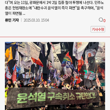
다"며 오는 11일, 광화문에서 1박 2일 집중 철야 투쟁에 나선다. 민주노
총은 헌법재판소에 "내란수괴 윤석열의 즉각 파면"을 촉구하며, "윤석
열이 파면될 ...
류민 기자
2025.03.10. 15:04
0
기사수정