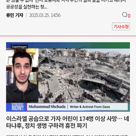
공공성을 실현하는 정...
류민 기자
2025.03.25. 14:56
0
기사수정
이스라엘 공습으로 가자 어린이 174명 이상 사망… 네
타냐후, 정치 생명 구하려 휴전 파기