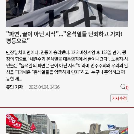
"파면, 끝이 아닌 시작"..."윤석열들 단죄하고 가자!
평등으로"
만장일치 파면이다. 민중이 승리했다. 12·3 비상계엄 후 123일 만에, 광
장의 힘으로 "내란수괴 윤석열을 대통령직에서 끌어내렸다". 노동자∙시
민들은 "윤석열의 파면은 끝이 아닌 시작"이라며 민주주의와 우리의 일
상을 파괴해온 "윤석열들을 엄중하게 단죄"하고 "누구나 존엄하고 평
등한 세...
류민 기자
2025.04.04. 14:26
0
기사수정