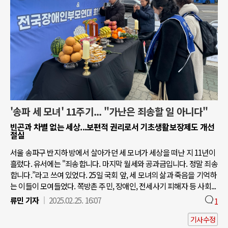
'송파 세 모녀' 11주기... "가난은 죄송할 일 아니다"
빈곤과 차별 없는 세상...보편적 권리로서 기초생활보장제도 개선
절실
서울 송파구 반지하 방에서 살아가던 세 모녀가 세상을 떠난 지 11년이
흘렀다. 유서에는 "죄송합니다. 마지막 월세와 공과금입니다. 정말 죄송
합니다.”라고 쓰여 있었다. 25일 국회 앞, 세 모녀의 삶과 죽음을 기억하
는 이들이 모여들었다. 쪽방촌 주민, 장애인, 전세사기 피해자 등 사회...
류민 기자
2025.02.25. 16:07
1
기사수정