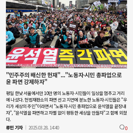
"민주주의 배신한 헌재"..."노동자∙시민 총파업으로
윤 파면 강제하자"
평일 한낮 서울에서만 10만 명의 노동자∙시민들이 일상을 멈추고 거리
에 나섰다. 헌법재판소의 파면 선고 지연에 분노한 노동자∙시민들은 "우
리가 세상의 주인"이라면서 "노동자∙시민 총파업으로 윤석열을 끝장내
자", "윤석열을 파면하고 차별 없이 평등한 세상을 만들자"고 함께 외쳤
다.
류민 기자
2025.03.28. 14:40
0