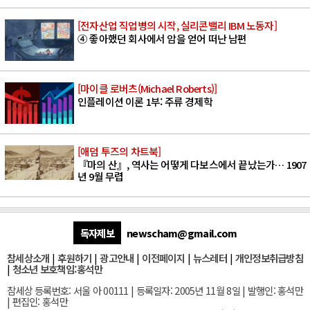
[전자산업 직업병의 시작, 실리콘밸리 IBM 노동자]
④ 좋아했던 회사에서 암을 얻어 떠난 남편
[마이클 로버츠(Michael Roberts)]
인플레이션 이론 1부: 주류 경제학
[애덤 투즈의 차트북]
『마의 산』, 역사는 어떻게 다보스에서 끝났는가… 1907
년 9월 무렵
독자제보
newscham@gmail.com
참세상소개
|
후원하기
|
광고안내
|
이전페이지
|
뉴스레터
|
개인정보취급방침
|
청소년 보호책임:홍석만
참세상 등록번호: 서울 아 00111 | 등록일자: 2005년 11월 8일 | 발행인: 홍석만
| 편집인: 홍석만