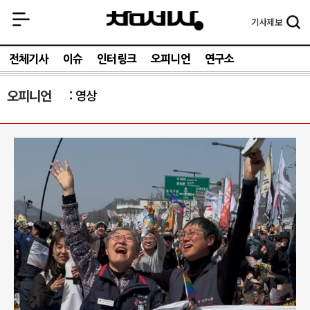
기사
제보
전체기사
이슈
인터링크
오피니언
연구소
오피니언
영상