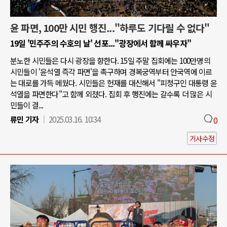
윤 파면, 100만 시민 행진..."하루도 기다릴 수 없다"
19일 '민주주의 수호의 날' 선포..."광장에서 함께 싸우자"
분노한 시민들은 다시 광장을 향한다. 15일 주말 집회에는 100만명의
시민들이 '윤석열 즉각 파면'을 촉구하며 경복궁역부터 안국역에 이르
는 대로를 가득 메웠다. 시민들은 헌재를 대신해서 "피청구인 대통령 윤
석열을 파면한다"고 함께 외쳤다. 집회 후 행진에는 갈수록 더 많은 시
민들이 결...
류민 기자
2025.03.16. 10:34
0
기사수정