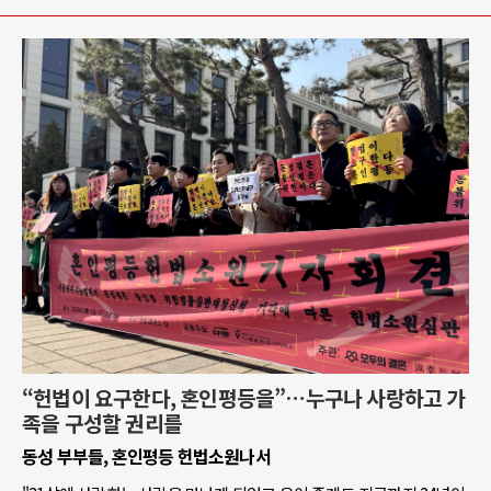
“헌법이 요구한다, 혼인평등을”…누구나 사랑하고 가
족을 구성할 권리를
동성 부부들, 혼인평등 헌법소원나서